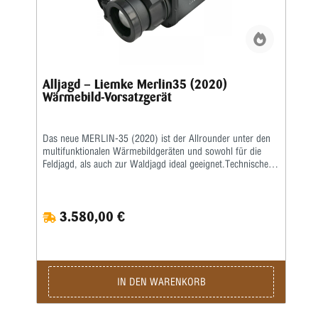
Alljagd – Liemke Merlin35 (2020)
Wärmebild-Vorsatzgerät
Das neue MERLIN-35 (2020) ist der Allrounder unter den
multifunktionalen Wärmebildgeräten und sowohl für die
Feldjagd, als auch zur Waldjagd ideal geeignet.Technische
Merkmale: Objektivlinse (mm): 35 • Bildfrequenz Hz: 50 •
Detektormaterial: VOx • Detektor-Auflösung (Pixel):
384x288 • NETD: < 35 mK • Pixel Pitch: 17 •
3.580,00 €
Shutter/Kalibrierung: manuell • Display-Auflösung (Pixel):
1024x768 • Optische Vergrößerung: 2,5 • Zoom digital:
2/4-fach • Sehfeld: 11x8° • Sehfeldbreite auf 100 m in m:
19 • Pixel FOV (mRad): 0,49 • Gewicht: 480 g • Batterie:
2xCR123 (3 V) oder 2x RCR123 (3,7V) • Dauerbetriebszeit:
Größer 4 Std. (ohne aktiviertes Wi-Fi) • Bild-
IN DEN WARENKORB
Videospeicherung: ja (über App) • Wi-Fi Life: ja • Detektion
(m): 1235