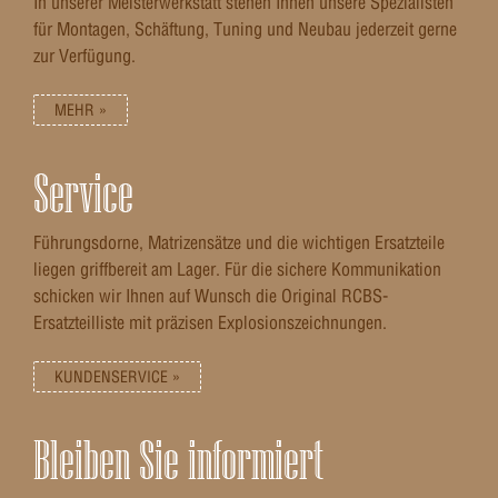
In unserer Meisterwerkstatt stehen Ihnen unsere Spezialisten
Verstellbereich Höhe auf 100 m 154 cm • Verstellbereich
Seite auf 100 m 205 cm • Verstellung pro Klick auf 100 m
für Montagen, Schäftung, Tuning und Neubau jederzeit gerne
1.6 cmFeaturesAkku Li-Ion • Akkulaufzeit 10
zur Verfügung.
hPhysikalischFunktionstemperatur − 10°C | + 50°C (+ 14 °F
| + 122°F) • Länge x Breite x Höhe 164 x 60 x 65 mm (6.5
x 2.4 x 2.6") • Gewicht 650 g (22.9 oz)
MEHR »
Service
Führungsdorne, Matrizensätze und die wichtigen Ersatzteile
liegen griffbereit am Lager. Für die sichere Kommunikation
schicken wir Ihnen auf Wunsch die Original RCBS-
Ersatzteilliste mit präzisen Explosionszeichnungen.
KUNDENSERVICE »
Bleiben Sie informiert