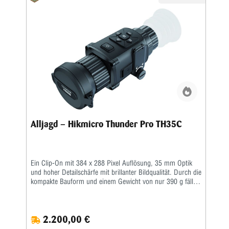
Alljagd – Hikmicro Thunder Pro TH35C
Ein Clip-On mit 384 x 288 Pixel Auflösung, 35 mm Optik
und hoher Detailschärfe mit brillanter Bildqualität. Durch die
kompakte Bauform und einem Gewicht von nur 390 g fällt
das neue Thunder TH35C nicht ins Gewicht. Bei dem
Funktionsumfang und Gesamtpaket liegt dieses Produkt im
Vergleich zu anderen Clip-On-Geräten weit vorne. Das
2.200,00 €
TH35C verfügt über integrierte Aufnahmemöglichkeiten von
Fotos und Videos. Außerdem ist eine WLAN-Anbindung für