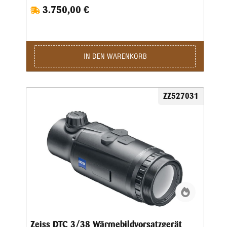
3.750,00 €
präziser und noch robuster gegenüber der Vorgängeroptik.
Der MERLIN-42 besticht durch ein führendes Preis-
Leistungsverhältnis unter den Wärmebild-Vorsatzopiken.
Einfache und zuverlässige Handhabung sowie die Präzision
in der Ausführung, sind die unschlagbaren Stärken dieser
Optik. Der MERLIN-42 kann handgeführt und als
IN DEN WARENKORB
Vorsatzoptik für Tagesoptiken verwendet werden. Die Optik
verfügt über einen integrierten Kompass, Neigungsmesser.
Die Stromversorgung erfolgt über handelsübliche 2xCR123
Batterien oder Akkus. Der leistungsstarke VOx- Detektor
ZZ527031
und das LCOS- Display im QVGA-Format (1.280x960 Pixel)
liefern kontrastreiche und scharfe Bilder. Die manuell
fokussierbare 42 mm- Objektivlinse ermöglicht eine
Detektionsreichweite bis zu 1.482 m. Der verbaute VOx
Detektor ermöglicht eine 8-fache Vergrößerung der
Tagesoptik. Wir empfehlen die Verwendung des
Klemmadapter KA-MC, dieser ist für alle Durchmesser
verfügbar.Technische Merkmale: Objektivlinse (mm): 42 •
Bildfrequenz Hz: 50 • Detektormaterial: VOx •
Detektor•Auflösung (Pixel): 384x288 • Pixel Pitch: 17 •
Shutter/Kalibrierung: auto/manuell • Display•Auflösung
(Pixel): 1.280x960 • Optische Vergrößerung: 3 • Zoom
digital: 2/4-fach • Sehfeld: 9x7° • Sehfeldbreite auf 100 m
in m: 16 • Pixel FOV (mRad): 0,4 • Gewicht: 420 g •
Zeiss DTC 3/38 Wärmebildvorsatzgerät