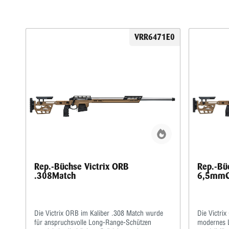
VRR6471E0
Rep.-Büchse Victrix ORB
Rep.-Bü
.308Match
6,5mmC
Die Victrix ORB im Kaliber .308 Match wurde
Die Victri
für anspruchsvolle Long-Range-Schützen
modernes L