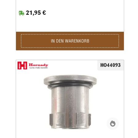
Gewindeeinsatz.Einmaliges Anschrauben des Adapters an
die Matrize und Justierung genügt. So ist sie beliebig oft
21,95 €
einsetzbar, neues Justieren entfällt.Adapter mit einer
Vierteldrehung auf der Presse arretieren und schon können
Sie mit dem Wiederladen beginnen.
IN DEN WARENKORB
HO44093