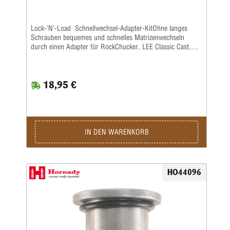
Lock-’N’-Load Schnellwechsel-Adapter-KitOhne langes
Schrauben bequemes und schnelles Matrizenwechseln
durch einen Adapter für RockChucker, LEE Classic Cast,
Redding und ähnliche Pressen mit herausschraubbarem
Gewindeeinsatz.Einmaliges Anschrauben des Adapters an
die Matrize und Justierung genügt. So ist sie beliebig oft
18,95 €
einsetzbar, neues Justieren entfällt.Adapter mit einer
Vierteldrehung auf der Presse arretieren und schon können
Sie mit dem Wiederladen beginnen.
IN DEN WARENKORB
HO44096