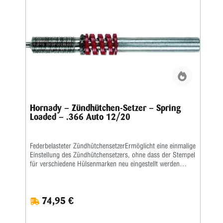
Hornady – Zündhütchen-Setzer – Spring
Loaded – .366 Auto 12/20
Federbelasteter ZündhütchensetzerErmöglicht eine einmalige
Einstellung des Zündhütchensetzers, ohne dass der Stempel
für verschiedene Hülsenmarken neu eingestellt werden
muss.Macht das Wiederladen schneller und einfacher.Kann
bei fast jeder 366 Auto™ nachgerüstet werden.Funktioniert
mit Kaliber .12 oder .20.
74,95 €