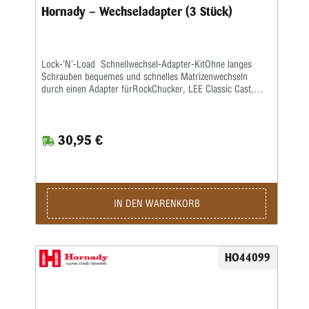
Hornady – Wechseladapter (3 Stück)
Lock-’N’-Load Schnellwechsel-Adapter-KitOhne langes
Schrauben bequemes und schnelles Matrizenwechseln
durch einen Adapter fürRockChucker, LEE Classic Cast,
Redding und ähnliche Pressen mit herausschraubbarem
Gewindeeinsatz.Einmaliges Anschrauben des Adapters an
die Matrize und Justierung genügt. So ist sie beliebig oft
30,95 €
einsetzbar, neues Justieren entfällt.Adapter mit einer
Vierteldrehung auf der Presse arretieren und schon können
Sie mit dem Wiederladen beginnen.
IN DEN WARENKORB
HO44099