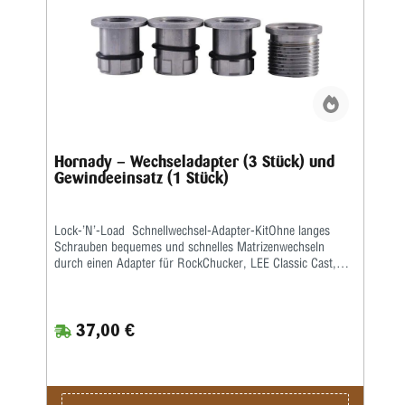
Hornady – Wechseladapter (3 Stück) und
Gewindeeinsatz (1 Stück)
Lock-’N’-Load Schnellwechsel-Adapter-KitOhne langes
Schrauben bequemes und schnelles Matrizenwechseln
durch einen Adapter für RockChucker, LEE Classic Cast,
Redding und ähnliche Pressen mit herausschraubbarem
Gewindeeinsatz.Einmaliges Anschrauben des Adapters an
die Matrize und Justierung genügt. So ist sie beliebig oft
37,00 €
einsetzbar, neues Justieren entfällt.Adapter mit einer
Vierteldrehung auf der Presse arretieren und schon können
Sie mit dem Wiederladen beginnen.