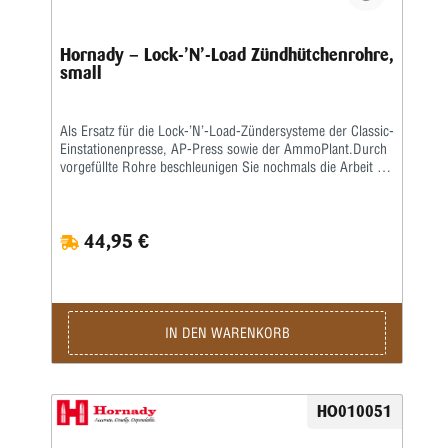
Hornady – Lock-’N’-Load Zündhütchenrohre,
small
Als Ersatz für die Lock-’N’-Load-Zündersysteme der Classic-
Einstationenpresse, AP-Press sowie der AmmoPlant.Durch
vorgefüllte Rohre beschleunigen Sie nochmals die Arbeit an
den Mehrstationenpressen.(Nicht kompatibel mit dem 1911
Auto Zündhütchenfüller!)
44,95 €
IN DEN WARENKORB
HO010051