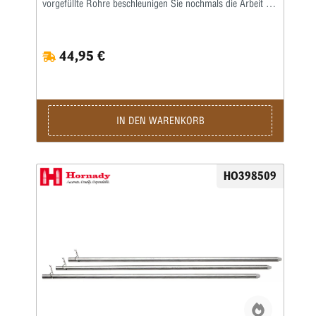
vorgefüllte Rohre beschleunigen Sie nochmals die Arbeit an
den Mehrstationenpressen.(Nicht kompatibel mit dem 1911
Auto Zündhütchenfüller!)
44,95 €
IN DEN WARENKORB
HO398509