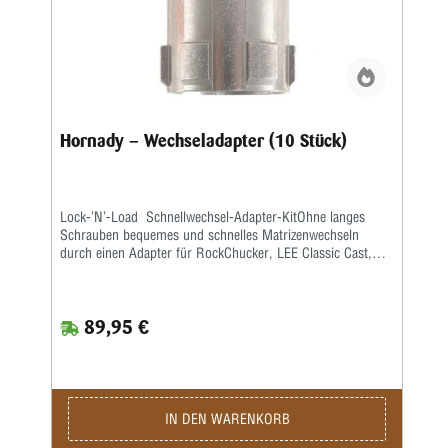
Hornady – Wechseladapter (10 Stück)
Lock-’N’-Load Schnellwechsel-Adapter-KitOhne langes
Schrauben bequemes und schnelles Matrizenwechseln
durch einen Adapter für RockChucker, LEE Classic Cast,
Redding und ähnliche Pressen mit herausschraubbarem
Gewindeeinsatz.Einmaliges Anschrauben des Adapters an
die Matrize und Justierung genügt. So ist sie beliebig oft
89,95 €
einsetzbar, neues Justieren entfällt.Adapter mit einer
Vierteldrehung auf der Presse arretieren und schon können
Sie mit dem Wiederladen beginnen.
IN DEN WARENKORB