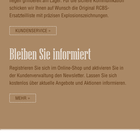
liegen griffbereit am Lager. Für die sichere Kommunikation
schicken wir Ihnen auf Wunsch die Original RCBS-
Ersatzteilliste mit präzisen Explosionszeichnungen.
KUNDENSERVICE »
Bleiben Sie informiert
Registrieren Sie sich im Online-Shop und aktivieren Sie in
der Kundenverwaltung den Newsletter. Lassen Sie sich
kostenlos über aktuelle Angebote und Aktionen informieren.
MEHR »