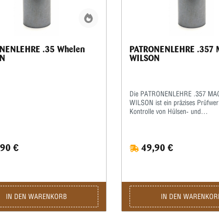
NENLEHRE .35 Whelen
PATRONENLEHRE .357
N
WILSON
Die PATRONENLEHRE .357 M
WILSON ist ein präzises Prüfwer
Kontrolle von Hülsen‑ und
Patronenabmessungen für das Ka
Magnum. Gefertigt nach engen T
ermöglicht die Patronenlehre sch
90 €
49,90 €
zuverlässige Messungen von Ges
Hülsenhals und Schulterlage und 
ideal für Büchsenmacher, Wieder
Schießsportler. Das robuste Mate
feine Oberflächenbearbeitung sor
lange Lebensdauer und gleichble
IN DEN WARENKORB
IN DEN WARENKOR
Messgenauigkeit. Die PATRON
.357 MAGNUM WILSON ist einfa
bedienen: Patrone in die Lehre e