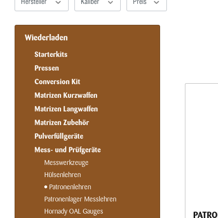
Hersteller
Kaliber
Preis
Wiederladen
Starterkits
Pressen
Conversion Kit
Matrizen Kurzwaffen
Matrizen Langwaffen
Matrizen Zubehör
Pulverfüllgeräte
Mess- und Prüfgeräte
Messwerkzeuge
Hülsenlehren
Patronenlehren
Patronenlager Messlehren
Hornady OAL Gauges
PATRO