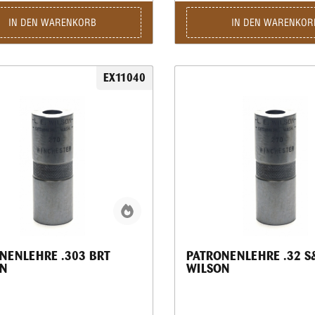
IN DEN WARENKORB
IN DEN WARENKOR
EX11040
NENLEHRE .303 BRT
PATRONENLEHRE .32 S
N
WILSON