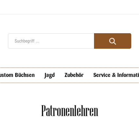
ustom Büchsen
Jagd
Zubehör
Service & Informat
Patronenlehren