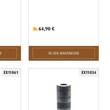
64,90 €
B
IN DEN WARENKORB
EX11061
EX11034