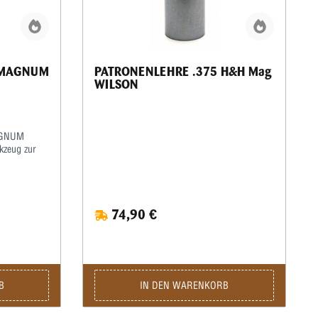
 MAGNUM
PATRONENLEHRE .375 H&H Mag
WILSON
AGNUM
kzeug zur
liber .357
oleranzen
nelle,
74,90 €
amtlänge,
ist damit
lader und
rial und die
gen für
ibende
B
IN DEN WARENKORB
ENLEHRE
ch zu
inführen, auf