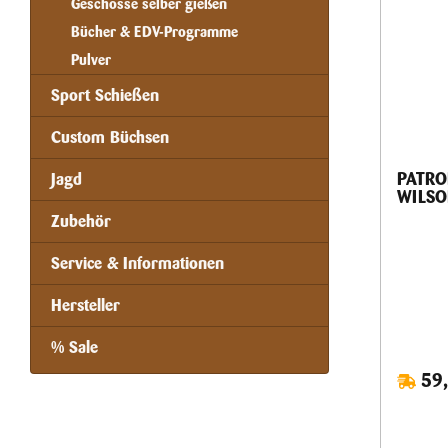
Geschosse selber gießen
Bücher & EDV-Programme
Pulver
Sport Schießen
Custom Büchsen
PATRO
Jagd
WILSO
Zubehör
Service & Informationen
Hersteller
% Sale
59,