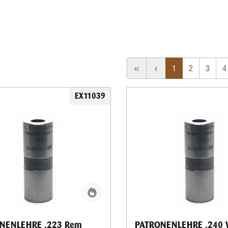
1
2
3
4
EX11039
NENLEHRE .223 Rem
PATRONENLEHRE .240 