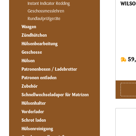
WILSO
Instant Indicator Redding
Geschossmesslehren
Rundlaufprüfgeräte
Waagen
Zündhütchen
Hülsenbearbeitung
Geschosse
59,
Hülsen
Patronenboxen / Ladebretter
Patronen entladen
Zubehör
Schnellwechseladaper für Matrizen
Hülsenhalter
Vorderlader
Schrot laden
Hülsenreinigung