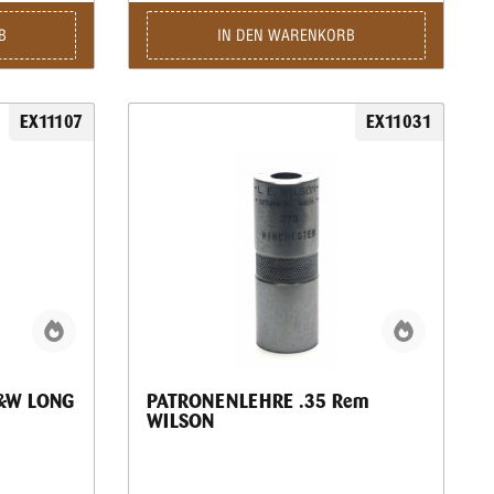
B
IN DEN WARENKORB
EX11107
EX11031
&W LONG
PATRONENLEHRE .35 Rem
WILSON