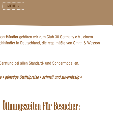
ale
MEHR »
ung sorgt.
were .30-
ermöglicht
svollen
e Cerakote-
n Lauf
 Die
son-Händler
gehören wir zum Club 30 Germany e.V., einem
en
nd verfügt
hhändler in Deutschland, die regelmäßig von Smith & Wesson
in
ür
hnelles
5 Tactical
Beratung bei allen Standard- und Sondermodellen.
Stabilität
r den
usgestattet
 • günstige Staffelpreise • schnell und zuverlässig •
duellen
en
Flush Mount
fekte
ob im
tz. Die
Öffnungszeiten Für Besucher:
) ist
en und