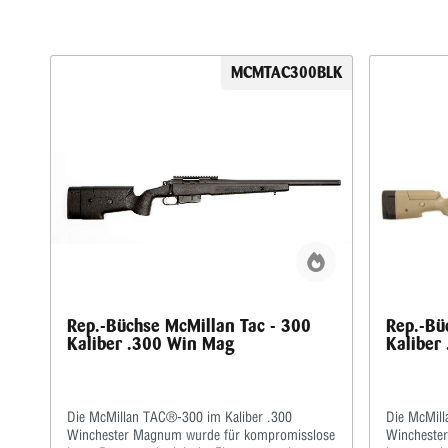
MCMTAC300BLK
Rep.-Büchse McMillan Tac - 300
Rep.-Bü
Kaliber .300 Win Mag
Kaliber
Die McMillan TAC®-300 im Kaliber .300
Die McMill
Winchester Magnum wurde für kompromisslose
Wincheste