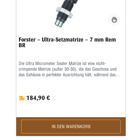
Forster – Ultra-Setzmatrize – 7 mm Rem
BR
Die Ultra Micrometer Seater Matrize ist eine nicht-
crimpende Matrize (außer 30-30), die das Geschoss und
das Gehäuse in perfekter Ausrichtung hält, während das
Geschoss durch Presspassung sitzt.Ein handliches
Mikrometer fixiert die Geschosssitztiefe nach Ihren
Vorgaben.Nachdem Sie Ihr Geschoss in der Nähe der
184,90 €
gewünschten Tiefe platziert und gemessen haben, stellen Sie
einfach den Mikrometerschaft nach oben oder unten auf die
gewünschte Tiefe ein und die Patrone hat genau die Länge,
die Sie benötigen.Beinhaltet alle beliebten geradlinigen
Sitzfunktionen der originalen Bench Rest Seater Matrize
sowie ein ultragenaues Mikrometer zum Einstellen der
IN DEN WARENKORB
Geschosssitztiefe • Mikrometer ermöglicht Feinabstimmung
in beide Richtungen; leicht einstellbar auf .0005″ •