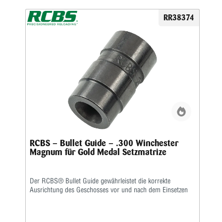
Abstufungen in Schritten von 0,001″ sind deutlich
gekennzeichnet • Beseitigt einen Großteil des Versuchs und
RR38374
Irrtums, der früher mit dem Sitzen von genauen Runden
verbunden war • Helle, weiße Markierungen erleichtern das
Ablesen des Mikrometers • Erhältlich in 80 Kalibern
RCBS – Bullet Guide – .300 Winchester
Magnum für Gold Medal Setzmatrize
Der RCBS® Bullet Guide gewährleistet die korrekte
Ausrichtung des Geschosses vor und nach dem Einsetzen