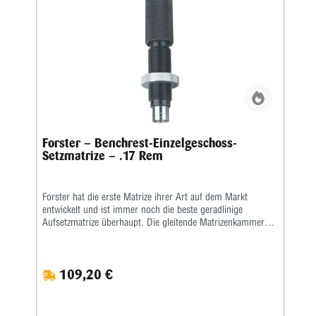
Forster – Benchrest-Einzelgeschoss-
Setzmatrize – .17 Rem
Forster hat die erste Matrize ihrer Art auf dem Markt
entwickelt und ist immer noch die beste geradlinige
Aufsetzmatrize überhaupt. Die gleitende Matrizenkammer
hat einen konzentrischen Geschosskanal, der nur
geringfügig größer ist als der Geschossdurchmesser. Diese
enge Passung gewährleistet einen geradlinigen (koaxialen)
109,20 €
Sitz.Der handpolierte Bullet Seating Stem sorgt für
gleichmäßiges Nachladen. Die Aufsetzmatrize passt sich an
die meisten Standard-Wiederladepressen an. Sein nicht-
crimpender Stil bietet Genauigkeit, Konsistenz und perfekte