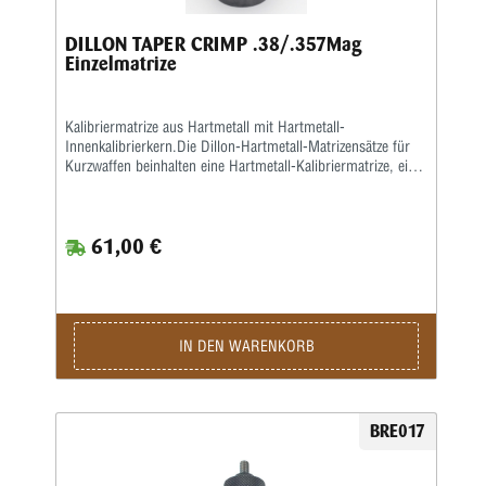
DILLON TAPER CRIMP .38/.357Mag
Einzelmatrize
Kalibriermatrize aus Hartmetall mit Hartmetall-
Innenkalibrierkern.Die Dillon-Hartmetall-Matrizensätze für
Kurzwaffen beinhalten eine Hartmetall-Kalibriermatrize, eine
Setzmatrize und eineseparate Crimpmatrize, eine
Aufweitematrize gehört nicht zum Lieferumfang, da bei der
Dillon 550, 650 und 1050 dasAufweiten zusammen mit dem
61,00 €
Pulverfüllen in einem Arbeitsgang geschieht. Sollten Sie
Dillon-Matrizensätze in einer Einstationen-Presse benutzen,
bitte separat eine Aufweitematrize bestellen.
IN DEN WARENKORB
BRE017