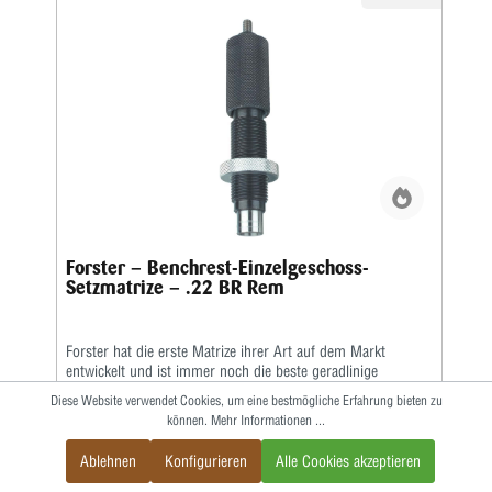
verbunden war • Helle, weiße Markierungen erleichtern das
Ablesen des Mikrometers • Erhältlich in 80 Kalibern
Forster – Benchrest-Einzelgeschoss-
Setzmatrize – .22 BR Rem
Forster hat die erste Matrize ihrer Art auf dem Markt
entwickelt und ist immer noch die beste geradlinige
Aufsetzmatrize überhaupt. Die gleitende Matrizenkammer
Diese Website verwendet Cookies, um eine bestmögliche Erfahrung bieten zu
hat einen konzentrischen Geschosskanal, der nur
können.
Mehr Informationen ...
geringfügig größer ist als der Geschossdurchmesser. Diese
enge Passung gewährleistet einen geradlinigen (koaxialen)
Ablehnen
Konfigurieren
Alle Cookies akzeptieren
109,20 €
Sitz.Der handpolierte Bullet Seating Stem sorgt für
gleichmäßiges Nachladen. Die Aufsetzmatrize passt sich an