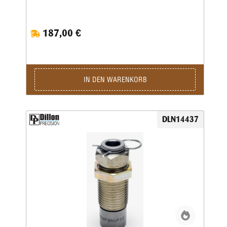
wiederholgenau ein, wie tief der Hülsenhals kalibriert wird.
187,00 €
IN DEN WARENKORB
DLN14437