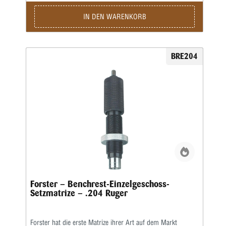
Ausrichtung.Vor Jahren erhielt Forster/Bonanza das US-
Patent Nr. 3.440.923 für das Design der originalen Bench
IN DEN WARENKORB
Rest Seater Die. Dieses Patent umfasste die Verwendung
einer speziell bearbeiteten, eng anliegenden Kammer, die
das Gehäuse, das Geschoss und den Sitzschaft in perfekter
Ausrichtung hält. Dieses innovative Kammerdesign ist
BRE204
immer noch das Markenzeichen unserer Bench Rest Seater
Dies, da es das führende System aller „Inline“-Setzsysteme
ist, die den gesamten Außendurchmesser der großen Hülse
und nicht nur das Geschoss und den Hülsenhals
unterstützen.Forster hat seine Sitzschäfte weiter verfeinert,
damit sie besser zu neu entwickelten ballistischen Spitzen
passen und zu den meisten VLD-Geschossen (Very Low
Drag) passen. Die eng anliegende Kammer aus einteiligen
Reibahlen gewährleistet Konzentrizität und
Genauigkeit.Aufsetzer-Matrizen sind in 80 Kalibern
erhältlich, entweder einzeln oder gebündelt mit einer
Kalibriermatrize in voller Länge im Bench Rest Matrizen-Set.
Forster – Benchrest-Einzelgeschoss-
Setzmatrize – .204 Ruger
Forster hat die erste Matrize ihrer Art auf dem Markt