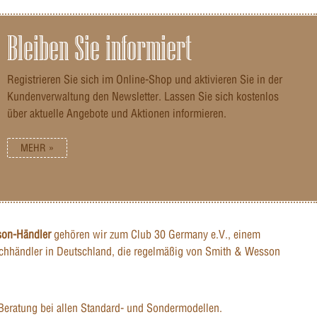
Rückstoß
affe beim
 die
Bleiben Sie informiert
sen und
ei
g-Range-
Registrieren Sie sich im Online-Shop und aktivieren Sie in der
Kundenverwaltung den Newsletter. Lassen Sie sich kostenlos
kompliziert
rtige
über aktuelle Angebote und Aktionen informieren.
Vulcan
MEHR »
less
 Schützen,
d optisch
son-Händler
gehören wir zum Club 30 Germany e.V., einem
hhändler in Deutschland, die regelmäßig von Smith & Wesson
Beratung bei allen Standard- und Sondermodellen.