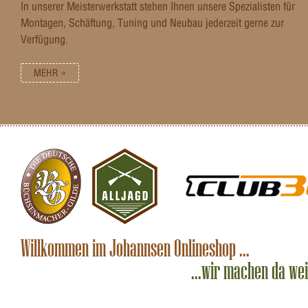
In unserer Meisterwerkstatt stehen Ihnen unsere Spezialisten für
Montagen, Schäftung, Tuning und Neubau jederzeit gerne zur
Verfügung.
MEHR »
Willkommen im Johannsen Onlineshop ...
...wir machen da we