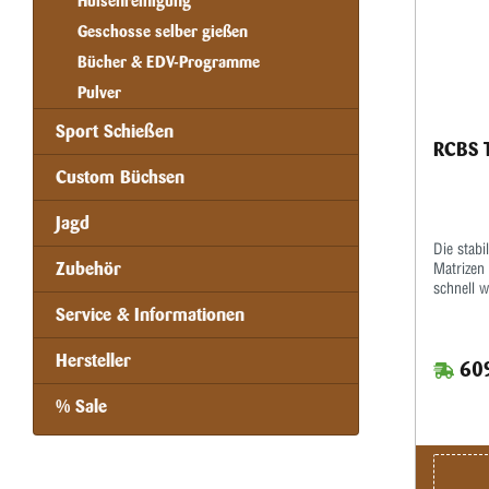
Hülsenreinigung
Geschosse selber gießen
Bücher & EDV-Programme
Pulver
Sport Schießen
RCBS T
Custom Büchsen
Jagd
Die stab
Zubehör
Matrizen
schnell 
die Verw
Service & Informationen
das lästi
Matrizen.
Hersteller
609
Standardh
.500 NE l
% Sale
Linkshän
Umsetzen
mitgelie
steigert 
Patronen