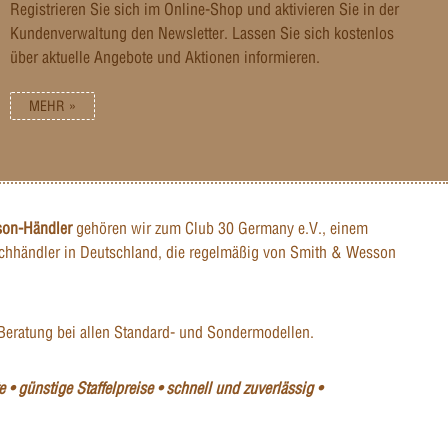
Registrieren Sie sich im Online-Shop und aktivieren Sie in der
Kundenverwaltung den Newsletter. Lassen Sie sich kostenlos
über aktuelle Angebote und Aktionen informieren.
MEHR »
son-Händler
gehören wir zum Club 30 Germany e.V., einem
hhändler in Deutschland, die regelmäßig von Smith & Wesson
Beratung bei allen Standard- und Sondermodellen.
 • günstige Staffelpreise • schnell und zuverlässig •