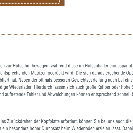
pfplatte und der automatischen
henführung ausgeliefert.
en zur Hülse hin bewegen, während diese im Hülsenhalter eingespannt is
e entsprechenden Matrizen gedrückt wird. Die sich daraus ergebende Op
bliert hat. Neben der oftmals besseren Gewichtsverteilung auch bei ei
dige Wiederlader. Hierdurch lassen sich auch große Kaliber oder hohe 
und auftretende Fehler und Abweichungen können entsprechend schnell
es Zurückdrehen der Kopfplatte erfordert, können Sie bei uns auch die 
h ein besonders hoher Durchsatz beim Wiederladen erzielen lässt. Dabei