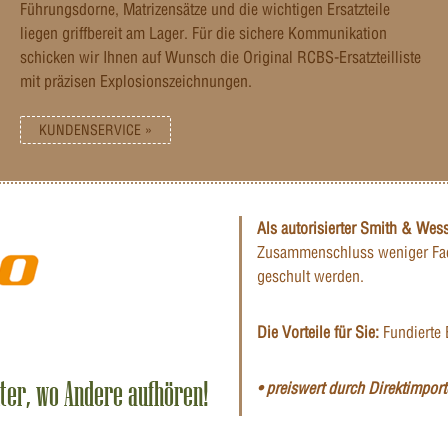
Führungsdorne, Matrizensätze und die wichtigen Ersatzteile
liegen griffbereit am Lager. Für die sichere Kommunikation
schicken wir Ihnen auf Wunsch die Original RCBS-Ersatzteilliste
mit präzisen Explosionszeichnungen.
KUNDENSERVICE »
Als autorisierter Smith & Wes
Zusammenschluss weniger Fac
geschult werden.
Die Vorteile für Sie:
Fundierte 
iter, wo Andere aufhören!
• preiswert durch Direktimporte