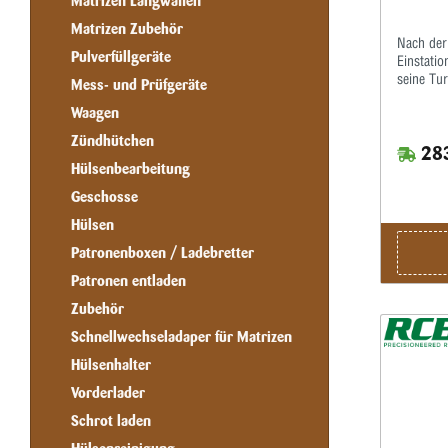
Matrizen Langwaffen
Matrizen Zubehör
Nach der 
Pulverfüllgeräte
Einstatio
seine Tur
Mess- und Prüfgeräte
gegossene
Waagen
Platz für
automati
Zündhütchen
283
sich die 
Hülsenbearbeitung
¼ Umdreh
sehr zügi
Geschosse
Herausne
Arbeitsgä
Hülsen
nacheinan
Patronenboxen / Ladebretter
befüllt u
dieser Pr
Patronen entladen
Patronen 
Zubehör
den Auto
hinein.Ei
Schnellwechseladaper für Matrizen
es leid i
Hülsenhalter
anzufasse
eine grö
Vorderlader
kurzer Ze
Schrot laden