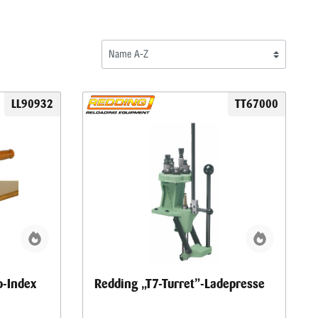
LL90932
TT67000
o-Index
Redding „T7-Turret”-Ladepresse