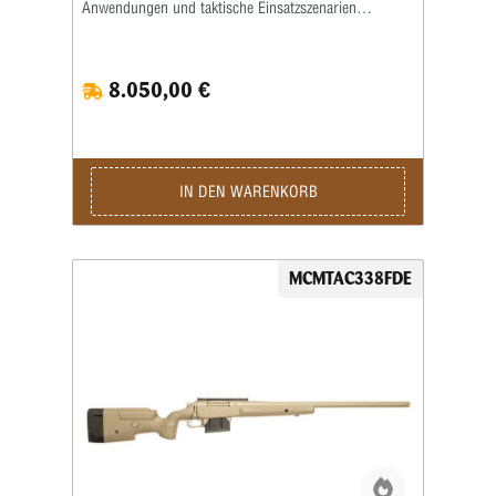
Anwendungen und taktische Einsatzszenarien
entwickelt. Inspiriert von den Anforderungen
militärischer und behördlicher Anwender steht dieses
Präzisionsgewehr für maximale Zuverlässigkeit,
8.050,00 €
extreme Reichweite und beeindruckende
Durchschlagskraft – genau dann, wenn es darauf
ankommt. Wenn es um taktische Präzisionsgewehre
geht, gehört McMillan weltweit zu den ersten Namen,
die genannt werden. Über Jahrzehnte hat sich der
Hersteller einen exzellenten Ruf erarbeitet und zählt
IN DEN WARENKORB
heute zu den führenden Produzenten von High-End
Präzisionssystemen für Militär, Behörden und
ambitionierte Long-Range-Schützen. Das
leistungsstarke .338 Lapua Magnum Kaliber wurde
MCMTAC338FDE
speziell für extreme Distanzen konzipiert und bietet
eine außergewöhnliche Kombination aus Energie,
ballistischer Effizienz und Präzision. Die McMillan
TAC® .338 ist damit die ideale Plattform für
Schützen, die auf maximale Reichweite und konstante
Trefferleistung angewiesen sind. Herzstück des
Systems ist ein 27 Zoll Heavy Matchlauf, der für
höchste Stabilität und gleichbleibende Präzision sorgt.
Der Drall von 1:9,35" stabilisiert schwere .338-
Geschosse optimal und ermöglicht präzise Treffer
auch auf weiteste Distanzen. Die widerstandsfähige