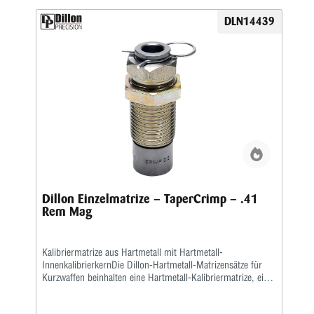
DLN14439
Dillon Einzelmatrize – TaperCrimp – .41
Rem Mag
Kalibriermatrize aus Hartmetall mit Hartmetall-
InnenkalibrierkernDie Dillon-Hartmetall-Matrizensätze für
Kurzwaffen beinhalten eine Hartmetall-Kalibriermatrize, eine
Setzmatrize und eine separate Crimpmatrize.Eine
Aufweitematrize gehört nicht zum Lieferumfang, da bei der