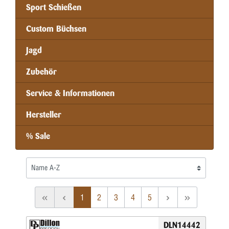
Sport Schießen
Custom Büchsen
Jagd
Zubehör
Service & Informationen
Hersteller
% Sale
1
2
3
4
5
DLN14442