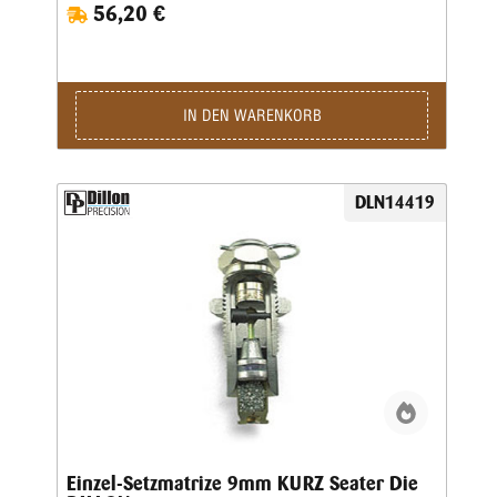
56,20 €
Pulverfüllen in einem Arbeitsgang geschieht. Sollten Sie
Dillon-Matrizensätze in einer Einstationen-Presse benutzen,
bitte separat eine Aufweitematrize bestellen.
IN DEN WARENKORB
DLN14419
Einzel-Setzmatrize 9mm KURZ Seater Die