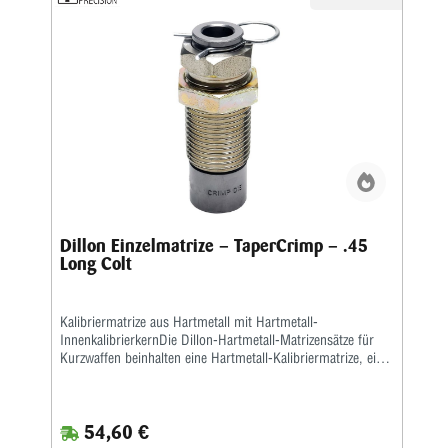
Dillon Einzelmatrize – TaperCrimp – .45
Long Colt
Kalibriermatrize aus Hartmetall mit Hartmetall-
InnenkalibrierkernDie Dillon-Hartmetall-Matrizensätze für
Kurzwaffen beinhalten eine Hartmetall-Kalibriermatrize, eine
Setzmatrize und eine separate Crimpmatrize.Eine
Aufweitematrize gehört nicht zum Lieferumfang, da bei der
Dillon 550, 650 und 1050 das Aufweiten zusammen mit
54,60 €
dem Pulverfüllen in einem Arbeitsgang geschieht.Sollten Sie