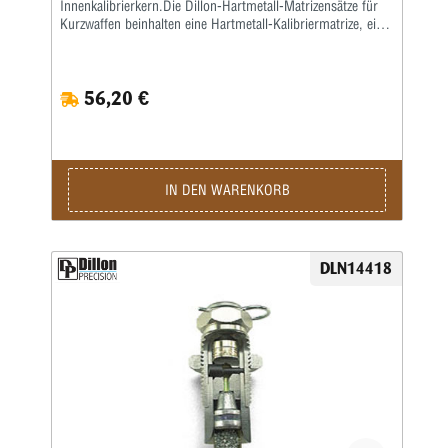
Innenkalibrierkern.Die Dillon-Hartmetall-Matrizensätze für
Kurzwaffen beinhalten eine Hartmetall-Kalibriermatrize, eine
Setzmatrize und eineseparate Crimpmatrize, eine
Aufweitematrize gehört nicht zum Lieferumfang, da bei der
Dillon 550, 650 und 1050 dasAufweiten zusammen mit dem
56,20 €
Pulverfüllen in einem Arbeitsgang geschieht. Sollten Sie
Dillon-Matrizensätze in einer Einstationen-Presse benutzen,
bitte separat eine Aufweitematrize bestellen.
IN DEN WARENKORB
DLN14418