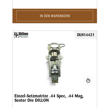
bitte separat eine Aufweitematrize bestellen.
IN DEN WARENKORB
DLN14421
Einzel-Setzmatrize .44 Spec, .44 Mag,
Seater Die DILLON