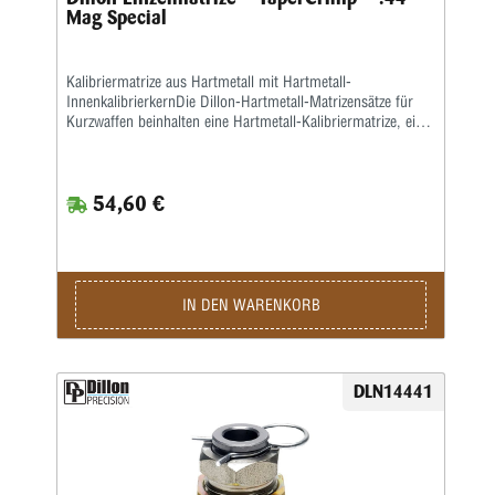
Mag Special
Kalibriermatrize aus Hartmetall mit Hartmetall-
InnenkalibrierkernDie Dillon-Hartmetall-Matrizensätze für
Kurzwaffen beinhalten eine Hartmetall-Kalibriermatrize, eine
Setzmatrize und eine separate Crimpmatrize.Eine
Aufweitematrize gehört nicht zum Lieferumfang, da bei der
Dillon 550, 650 und 1050 das Aufweiten zusammen mit
54,60 €
dem Pulverfüllen in einem Arbeitsgang geschieht.Sollten Sie
Dillon-Matrizensätze in einer Einstationen-Presse benutzen,
bitte separat eine Aufweitematrize bestellen.
IN DEN WARENKORB
DLN14441