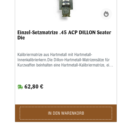
Einzel-Setzmatrize .45 ACP DILLON Seater
Die
Kalibriermatrize aus Hartmetall mit Hartmetall-
Innenkalibrierkern.Die Dillon-Hartmetall-Matrizensätze für
Kurzwaffen beinhalten eine Hartmetall-Kalibriermatrize, eine
Setzmatrize und eineseparate Crimpmatrize, eine
Aufweitematrize gehört nicht zum Lieferumfang, da bei der
Dillon 550, 650 und 1050 dasAufweiten zusammen mit dem
62,80 €
Pulverfüllen in einem Arbeitsgang geschieht. Sollten Sie
Dillon-Matrizensätze in einer Einstationen-Presse benutzen,
bitte separat eine Aufweitematrize bestellen.
IN DEN WARENKORB