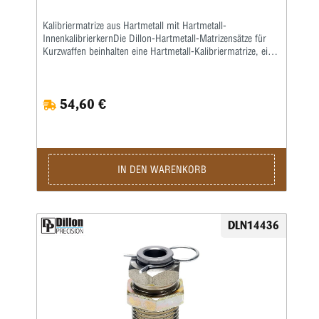
Kalibriermatrize aus Hartmetall mit Hartmetall-
InnenkalibrierkernDie Dillon-Hartmetall-Matrizensätze für
Kurzwaffen beinhalten eine Hartmetall-Kalibriermatrize, eine
Setzmatrize und eine separate Crimpmatrize.Eine
Aufweitematrize gehört nicht zum Lieferumfang, da bei der
Dillon 550, 650 und 1050 das Aufweiten zusammen mit
54,60 €
dem Pulverfüllen in einem Arbeitsgang geschieht.Sollten Sie
Dillon-Matrizensätze in einer Einstationen-Presse benutzen,
bitte separat eine Aufweitematrize bestellen.
IN DEN WARENKORB
DLN14436