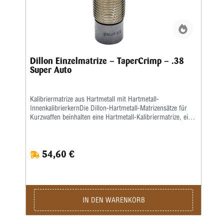
Dillon Einzelmatrize – TaperCrimp – .38
Super Auto
Kalibriermatrize aus Hartmetall mit Hartmetall-
InnenkalibrierkernDie Dillon-Hartmetall-Matrizensätze für
Kurzwaffen beinhalten eine Hartmetall-Kalibriermatrize, eine
Setzmatrize und eine separate Crimpmatrize.Eine
Aufweitematrize gehört nicht zum Lieferumfang, da bei der
Dillon 550, 650 und 1050 das Aufweiten zusammen mit
54,60 €
dem Pulverfüllen in einem Arbeitsgang geschieht.Sollten Sie
Dillon-Matrizensätze in einer Einstationen-Presse benutzen,
bitte separat eine Aufweitematrize bestellen.
IN DEN WARENKORB