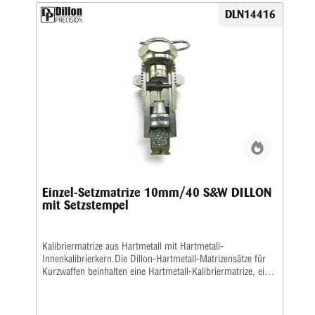
DLN14416
Einzel-Setzmatrize 10mm/40 S&W DILLON
mit Setzstempel
Kalibriermatrize aus Hartmetall mit Hartmetall-
Innenkalibrierkern.Die Dillon-Hartmetall-Matrizensätze für
Kurzwaffen beinhalten eine Hartmetall-Kalibriermatrize, eine
Setzmatrize und eineseparate Crimpmatrize, eine
Aufweitematrize gehört nicht zum Lieferumfang, da bei der
Dillon 550, 650 und 1050 dasAufweiten zusammen mit dem