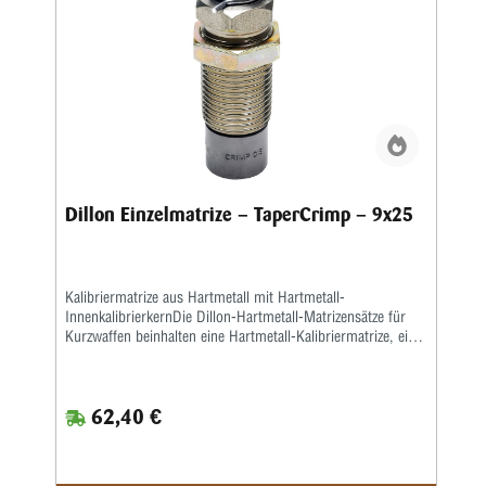
Dillon Einzelmatrize – TaperCrimp – 9x25
Kalibriermatrize aus Hartmetall mit Hartmetall-
InnenkalibrierkernDie Dillon-Hartmetall-Matrizensätze für
Kurzwaffen beinhalten eine Hartmetall-Kalibriermatrize, eine
Setzmatrize und eine separate Crimpmatrize.Eine
Aufweitematrize gehört nicht zum Lieferumfang, da bei der
Dillon 550, 650 und 1050 das Aufweiten zusammen mit
62,40 €
dem Pulverfüllen in einem Arbeitsgang geschieht.Sollten Sie
Dillon-Matrizensätze in einer Einstationen-Presse benutzen,
bitte separat eine Aufweitematrize bestellen.