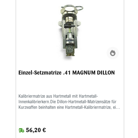
Einzel-Setzmatrize .41 MAGNUM DILLON
Kalibriermatrize aus Hartmetall mit Hartmetall-
Innenkalibrierkern.Die Dillon-Hartmetall-Matrizensätze für
Kurzwaffen beinhalten eine Hartmetall-Kalibriermatrize, eine
Setzmatrize und eineseparate Crimpmatrize, eine
Aufweitematrize gehört nicht zum Lieferumfang, da bei der
Dillon 550, 650 und 1050 dasAufweiten zusammen mit dem
56,20 €
Pulverfüllen in einem Arbeitsgang geschieht. Sollten Sie
Dillon-Matrizensätze in einer Einstationen-Presse benutzen,