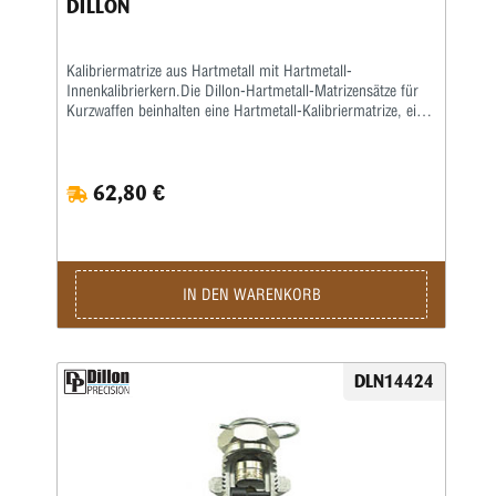
DILLON
Kalibriermatrize aus Hartmetall mit Hartmetall-
Innenkalibrierkern.Die Dillon-Hartmetall-Matrizensätze für
Kurzwaffen beinhalten eine Hartmetall-Kalibriermatrize, eine
Setzmatrize und eineseparate Crimpmatrize, eine
Aufweitematrize gehört nicht zum Lieferumfang, da bei der
Dillon 550, 650 und 1050 dasAufweiten zusammen mit dem
62,80 €
Pulverfüllen in einem Arbeitsgang geschieht. Sollten Sie
Dillon-Matrizensätze in einer Einstationen-Presse benutzen,
bitte separat eine Aufweitematrize bestellen.
IN DEN WARENKORB
DLN14424