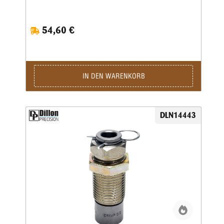
Setzmatrize und eine separate Crimpmatrize.Eine
Aufweitematrize gehört nicht zum Lieferumfang, da bei der
Dillon 550, 650 und 1050 das Aufweiten zusammen mit
54,60 €
dem Pulverfüllen in einem Arbeitsgang geschieht.Sollten Sie
Dillon-Matrizensätze in einer Einstationen-Presse benutzen,
bitte separat eine Aufweitematrize bestellen.
IN DEN WARENKORB
DLN14443