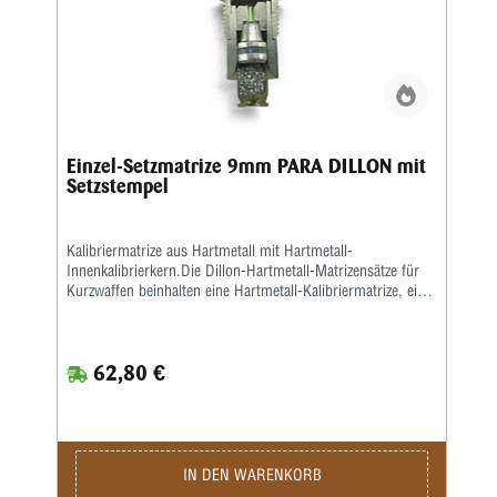
Einzel-Setzmatrize 9mm PARA DILLON mit
Setzstempel
Kalibriermatrize aus Hartmetall mit Hartmetall-
Innenkalibrierkern.Die Dillon-Hartmetall-Matrizensätze für
Kurzwaffen beinhalten eine Hartmetall-Kalibriermatrize, eine
Setzmatrize und eineseparate Crimpmatrize, eine
Aufweitematrize gehört nicht zum Lieferumfang, da bei der
Dillon 550, 650 und 1050 dasAufweiten zusammen mit dem
62,80 €
Pulverfüllen in einem Arbeitsgang geschieht. Sollten Sie
Dillon-Matrizensätze in einer Einstationen-Presse benutzen,
bitte separat eine Aufweitematrize bestellen.
IN DEN WARENKORB