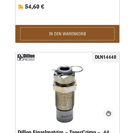
Dillon 550, 650 und 1050 das Aufweiten zusammen mit
54,60 €
dem Pulverfüllen in einem Arbeitsgang geschieht.Sollten Sie
Dillon-Matrizensätze in einer Einstationen-Presse benutzen,
bitte separat eine Aufweitematrize bestellen.
IN DEN WARENKORB
DLN14440
Dillon Einzelmatrize – TaperCrimp – .44