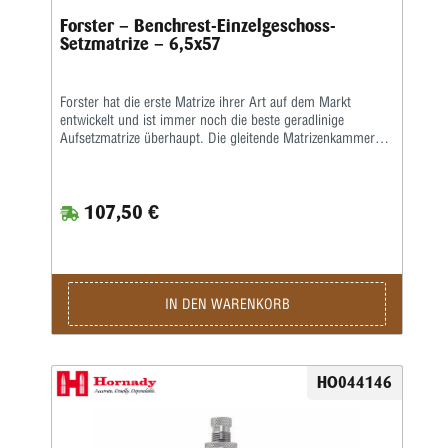
Forster – Benchrest-Einzelgeschoss-
Setzmatrize – 6,5x57
Forster hat die erste Matrize ihrer Art auf dem Markt
entwickelt und ist immer noch die beste geradlinige
Aufsetzmatrize überhaupt. Die gleitende Matrizenkammer
hat einen konzentrischen Geschosskanal, der nur
geringfügig größer ist als der Geschossdurchmesser. Diese
enge Passung gewährleistet einen geradlinigen (koaxialen)
107,50 €
Sitz.Der handpolierte Bullet Seating Stem sorgt für
gleichmäßiges Nachladen. Die Aufsetzmatrize passt sich an
die meisten Standard-Wiederladepressen an. Sein nicht-
crimpender Stil bietet Genauigkeit, Konsistenz und perfekte
Ausrichtung.Vor Jahren erhielt Forster/Bonanza das US-
Patent Nr. 3.440.923 für das Design der originalen Bench
IN DEN WARENKORB
Rest Seater Die. Dieses Patent umfasste die Verwendung
einer speziell bearbeiteten, eng anliegenden Kammer, die
das Gehäuse, das Geschoss und den Sitzschaft in perfekter
Ausrichtung hält. Dieses innovative Kammerdesign ist
HO044146
immer noch das Markenzeichen unserer Bench Rest Seater
Dies, da es das führende System aller „Inline“-Setzsysteme
ist, die den gesamten Außendurchmesser der großen Hülse
und nicht nur das Geschoss und den Hülsenhals