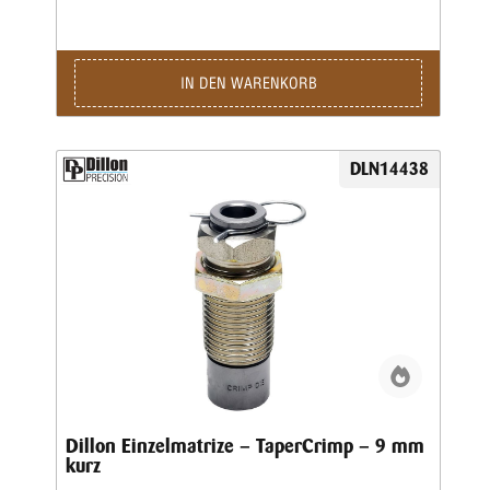
Dillon-Matrizensätze in einer Einstationen-Presse benutzen,
bitte separat eine Aufweitematrize bestellen.
IN DEN WARENKORB
DLN14438
Dillon Einzelmatrize – TaperCrimp – 9 mm
kurz