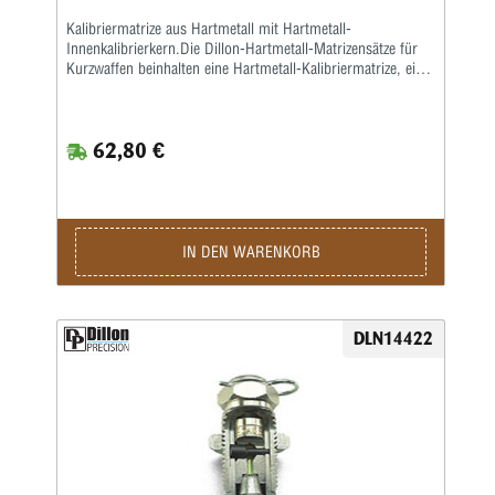
Kalibriermatrize aus Hartmetall mit Hartmetall-
Innenkalibrierkern.Die Dillon-Hartmetall-Matrizensätze für
Kurzwaffen beinhalten eine Hartmetall-Kalibriermatrize, eine
Setzmatrize und eineseparate Crimpmatrize, eine
Aufweitematrize gehört nicht zum Lieferumfang, da bei der
Dillon 550, 650 und 1050 dasAufweiten zusammen mit dem
62,80 €
Pulverfüllen in einem Arbeitsgang geschieht. Sollten Sie
Dillon-Matrizensätze in einer Einstationen-Presse benutzen,
bitte separat eine Aufweitematrize bestellen.
IN DEN WARENKORB
DLN14422