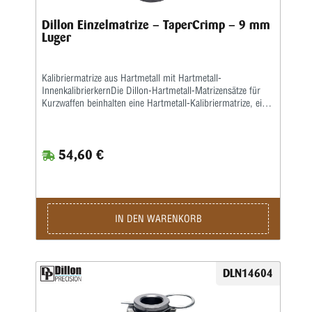
Dillon Einzelmatrize – TaperCrimp – 9 mm
Luger
Kalibriermatrize aus Hartmetall mit Hartmetall-
InnenkalibrierkernDie Dillon-Hartmetall-Matrizensätze für
Kurzwaffen beinhalten eine Hartmetall-Kalibriermatrize, eine
Setzmatrize und eine separate Crimpmatrize.Eine
Aufweitematrize gehört nicht zum Lieferumfang, da bei der
Dillon 550, 650 und 1050 das Aufweiten zusammen mit
54,60 €
dem Pulverfüllen in einem Arbeitsgang geschieht.Sollten Sie
Dillon-Matrizensätze in einer Einstationen-Presse benutzen,
bitte separat eine Aufweitematrize bestellen.
IN DEN WARENKORB
DLN14604