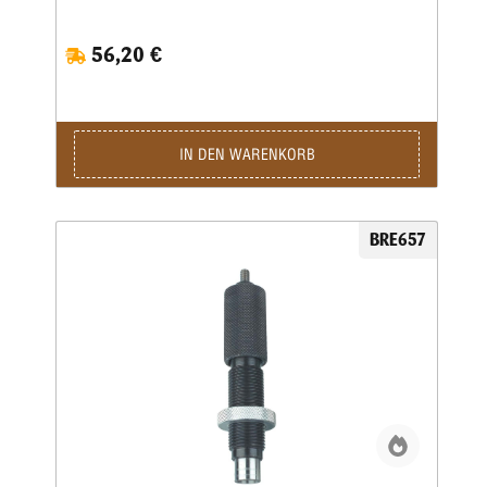
Aufweitematrize gehört nicht zum Lieferumfang, da bei der
Dillon 550, 650 und 1050 dasAufweiten zusammen mit dem
56,20 €
Pulverfüllen in einem Arbeitsgang geschieht. Sollten Sie
Dillon-Matrizensätze in einer Einstationen-Presse benutzen,
bitte separat eine Aufweitematrize bestellen.
IN DEN WARENKORB
BRE657