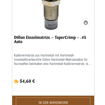
Dillon Einzelmatrize – TaperCrimp – .45
Auto
Kalibriermatrize aus Hartmetall mit Hartmetall-
InnenkalibrierkernDie Dillon-Hartmetall-Matrizensätze für
Kurzwaffen beinhalten eine Hartmetall-Kalibriermatrize, eine
Setzmatrize und eine separate Crimpmatrize.Eine
Aufweitematrize gehört nicht zum Lieferumfang, da bei der
Dillon 550, 650 und 1050 das Aufweiten zusammen mit
54,60 €
dem Pulverfüllen in einem Arbeitsgang geschieht.Sollten Sie
Dillon-Matrizensätze in einer Einstationen-Presse benutzen,
bitte separat eine Aufweitematrize bestellen.
IN DEN WARENKORB