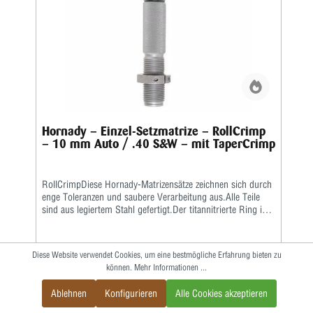
unterstützen.Forster hat seine Sitzschäfte weiter verfeinert,
damit sie besser zu neu entwickelten ballistischen Spitzen
passen und zu den meisten VLD-Geschossen (Very Low
Drag) passen. Die eng anliegende Kammer aus einteiligen
Reibahlen gewährleistet Konzentrizität und
Genauigkeit.Aufsetzer-Matrizen sind in 80 Kalibern
erhältlich, entweder einzeln oder gebündelt mit einer
Kalibriermatrize in voller Länge im Bench Rest Matrizen-Set.
Hornady – Einzel-Setzmatrize – RollCrimp
– 10 mm Auto / .40 S&W – mit TaperCrimp
RollCrimpDiese Hornady-Matrizensätze zeichnen sich durch
enge Toleranzen und saubere Verarbeitung aus.Alle Teile
sind aus legiertem Stahl gefertigt.Der titannitrierte Ring in
der Kalibermatrize erspart das Fetten der Hülsen und
reduziert die Reibung beim Kalibrieren.
Diese Website verwendet Cookies, um eine bestmögliche Erfahrung bieten zu
44,95 €
können.
Mehr Informationen ...
Ablehnen
Konfigurieren
Alle Cookies akzeptieren