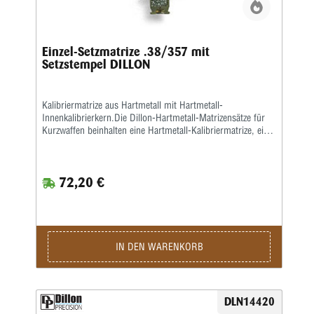
Einzel-Setzmatrize .38/357 mit
Setzstempel DILLON
Kalibriermatrize aus Hartmetall mit Hartmetall-
Innenkalibrierkern.Die Dillon-Hartmetall-Matrizensätze für
Kurzwaffen beinhalten eine Hartmetall-Kalibriermatrize, eine
Setzmatrize und eineseparate Crimpmatrize, eine
Aufweitematrize gehört nicht zum Lieferumfang, da bei der
Dillon 550, 650 und 1050 dasAufweiten zusammen mit dem
72,20 €
Pulverfüllen in einem Arbeitsgang geschieht. Sollten Sie
Dillon-Matrizensätze in einer Einstationen-Presse benutzen,
bitte separat eine Aufweitematrize bestellen.
IN DEN WARENKORB
DLN14420