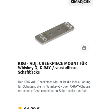
KRGADJCHK
Gewicht. Die schwarz eloxierte Oberfläche schützt
zuverlässig vor Korrosion, Abrieb und mechanischem
Verschleiß und passt optisch nahtlos zu KRG-Chassis
in professioneller Optik. Ein weiterer Vorteil der KRG
ARCA Rail 3,6″ liegt in ihrer einfachen und sicheren
Montage. Sie lässt sich passgenau auf Bravo-, X-
RAY- oder Whiskey-Chassis befestigen, ohne die
Ergonomie oder Balance des Gewehrs negativ zu
beeinflussen. So bleibt dein Setup schlank, funktional
und vielseitig einsetzbar. Mit der KRG ARCA Rail 3,6″
(9,2 cm) entscheidest du dich für ein kompaktes,
robustes und präzises Zubehör, das dein KRG-
Chassis flexibel erweitert und maximale Stabilität für
Anbauteile auf begrenztem Raum bietet.
KRG - ADJ. CHEEKPIECE MOUNT FÜR
Whiskey 3, X-RAY / verstellbare
Schaftbacke
Der KRG Adj. Cheekpiece Mount ist die ideale Lösung
für Schützen, die ihr Whiskey-3- oder X-RAY-Chassis
mit einer präzise einstellbaren Schaftbacke ausrüsten
oder aufrüsten möchten. Diese hochwertige Halterung
ermöglicht eine individuelle Anpassung der
Wangenauflage und sorgt für eine ergonomisch
64,00 €
korrekte Kopfposition bei jeder Schießdisziplin. Mit