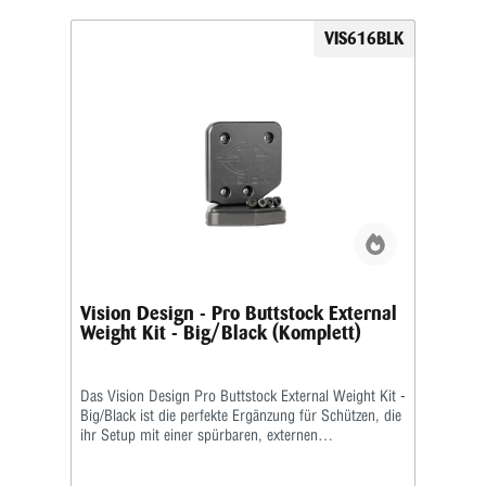
sauber integrierte M-LOK-Schnittstellen ermöglichen
die flexible Montage von Zubehör wie Lichtsystemen,
VIS616BLK
Griffen oder einem kompakten Zweibein. So lässt sich
das Setup optimal an taktische oder sportliche
Anforderungen anpassen. Die ergonomische Form
gewährleistet zudem einen sicheren Halt und ein
intuitives Handling – selbst in dynamischen
Situationen. Mit dem Vision Design – Chassis Covert
Forend – Grey erhalten Schützen ein leistungsstarkes,
vielseitiges und hochwertiges Forend, das trotz seiner
kompakten Größe keinerlei Kompromisse eingeht.
Vision Design - Pro Buttstock External
Weight Kit - Big/Black (Komplett)
Das Vision Design Pro Buttstock External Weight Kit -
Big/Black ist die perfekte Ergänzung für Schützen, die
ihr Setup mit einer spürbaren, externen
Gewichtsoptimierung ausstatten möchten. Durch die
größere Gewichtsausführung bietet dieses