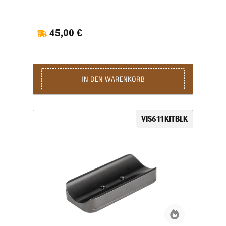
Gesamtperformance ihrer Ausrüstung präzise
anpassen möchten. Diese hochwertigen internen
Gewichte wurden speziell für das Vision Pro Chassis
45,00 €
entwickelt und ermöglichen eine individuelle
Feinabstimmung des Schwerpunktes sowie eine
deutliche Reduzierung von Rückstoß- und
Bewegungsimpulsen. Gefertigt aus robustem Stahl
und in einem widerstandsfähigen schwarzen Finish
gehalten, überzeugen die Gewichte durch
IN DEN WARENKORB
Langlebigkeit und ein unauffälliges, professionelles
Design. Die Installation erfolgt schnell und sicher im
Inneren des Chassis, ohne äußere Veränderungen
oder zusätzliche Montageschritte. Dadurch bleibt die
VIS611KITBLK
ergonomische Linienführung vollständig erhalten,
während die Stabilität beim Schießen spürbar
zunimmt. Die Vision Design – Internal Weight 1x BLK
eignen sich perfekt für Schützen, die ein präzises
Feintuning für Wettkampfdisziplinen, PRS-
Anwendungen oder anspruchsvolles
Trainingsschießen suchen. Durch die Möglichkeit,
einzelne Gewichte gezielt zu platzieren, kann das Setup
optimal auf die persönlichen Vorlieben abgestimmt
werden – egal ob ein frontlastiger, neutraler oder
heckbetonter Schwerpunkt gewünscht ist. Dank der
modularen Bauweise des Vision Pro Chassis lassen