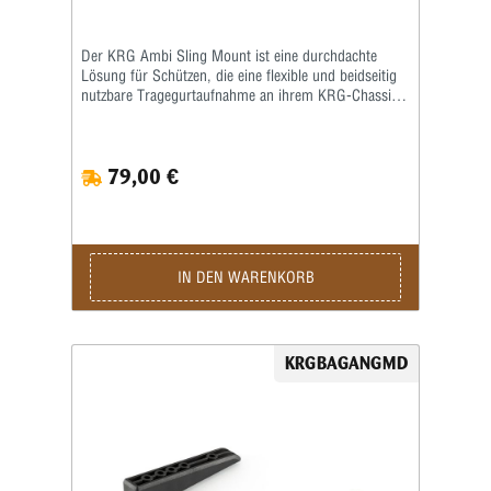
für maximale Performance am Schießstand oder im
Wettkampf.
Der KRG Ambi Sling Mount ist eine durchdachte
Lösung für Schützen, die eine flexible und beidseitig
nutzbare Tragegurtaufnahme an ihrem KRG-Chassis
benötigen. Dieses hochwertige Zubehör ermöglicht
eine komfortable Waffenführung und passt sich
optimal an unterschiedliche Schießpositionen sowie
79,00 €
individuelle Vorlieben an. Dank seines symmetrischen
Designs kann der KRG Ambi Sling Mount sowohl für
Rechts- als auch für Linksschützen verwendet
werden. Die beidseitige Montageoption erlaubt eine
freie Wahl der Tragegurtposition und unterstützt so
eine ergonomische Handhabung beim Transport und
IN DEN WARENKORB
im Anschlag. Besonders bei dynamischen Disziplinen
oder längeren Einsätzen bietet dieser Sling Mount
einen spürbaren Komfortgewinn. Gefertigt aus
robustem, präzise CNC-gefrästem Material überzeugt
KRGBAGANGMD
der KRG Ambi Sling Mount durch hohe Stabilität und
Langlebigkeit. Die passgenaue Konstruktion sorgt für
einen sicheren Sitz am KRG-Chassis und verhindert
unerwünschtes Spiel oder Geräusche. Die
widerstandsfähige Oberfläche schützt zuverlässig vor
Abnutzung und äußeren Einflüssen. Ein weiterer
Vorteil des KRG Ambi Sling Mount ist seine