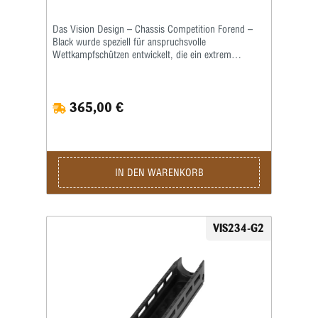
Sicherheit bei jeder Schießsituation.
Das Vision Design – Chassis Competition Forend –
Black wurde speziell für anspruchsvolle
Wettkampfschützen entwickelt, die ein extrem
stabiles, vielseitig konfigurierbares und
präzisionsorientiertes Forend suchen. Aus
widerstandsfähigem Aluminium gefertigt, überzeugt
365,00 €
es durch eine außergewöhnliche Steifigkeit, die auch
unter hoher Belastung für ein konstant ruhiges
Schussverhalten sorgt. Die verlängerte Bauform bietet
optimale Auflageflächen und ermöglicht eine ideale
Balance des Systems – perfekt für dynamische
Matches oder Präzisionsdisziplinen. Die matte,
IN DEN WARENKORB
schwarze Oberfläche verleiht dem Forend nicht nur
eine moderne, taktische Optik, sondern schützt auch
zuverlässig vor Abrieb und äußeren Einflüssen. Dank
der integrierten M-LOK-Schnittstellen lässt sich
VIS234-G2
Zubehör wie Schienen, Handstops oder ein Zweibein
flexibel und sicher montieren, sodass Sie Ihr Setup
exakt an Ihren Wettkampfstil anpassen können. Die
ergonomische Gestaltung sorgt zusätzlich für ein
sicheres Handling in jeder Schießposition. Wer
maximale Leistung, Robustheit und Anpassbarkeit
sucht, findet im Vision Design – Chassis Competition