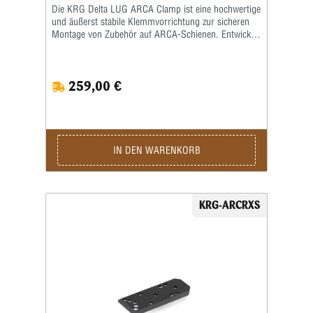
Die KRG Delta LUG ARCA Clamp ist eine hochwertige
und äußerst stabile Klemmvorrichtung zur sicheren
Montage von Zubehör auf ARCA-Schienen. Entwickelt
für präzisionsorientierte Schützen, bietet diese ARCA
Clamp maximale Haltekraft, exakte Passform und
zuverlässige Performance bei Long-Range-, PRS-
259,00 €
und taktischen Anwendungen. Mit der KRG Delta
LUG ARCA Clamp lässt sich Zubehör wie Zweibeine
oder Auflagen schnell, sicher und wiederholgenau
befestigen. Das integrierte Delta-LUG-Design sorgt
für eine formschlüssige Verbindung und verhindert
effektiv ein Verdrehen oder Verrutschen auf der
IN DEN WARENKORB
ARCA-Schiene – selbst bei hoher Belastung oder
dynamischen Schießpositionen. Gefertigt aus präzise
CNC-gefrästem Aluminium überzeugt die KRG Delta
LUG ARCA Clamp durch ihre hohe Festigkeit bei
KRG-ARCRXS
gleichzeitig geringem Gewicht. Die robuste
Konstruktion ist auf eine lange Lebensdauer ausgelegt
und hält auch anspruchsvollen Einsatzbedingungen
problemlos stand. Die schwarz eloxierte Oberfläche
schützt zuverlässig vor Korrosion und mechanischem
Verschleiß. Ein weiterer Vorteil der KRG Delta LUG
ARCA Clamp ist ihre einfache und schnelle
Handhabung. Die Klemmung lässt sich intuitiv
bedienen und ermöglicht einen zügigen