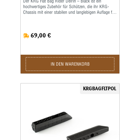
Der KRG Flat Bag Rider Delrin – Black ist ein
hochwertiges Zubehör für Schützen, die ihr KRG-
Chassis mit einer stabilen und langlebigen Auflage für
Schießsäcke oder Sandsäcke erweitern möchten.
Dieses praktische Bauteil sorgt für eine sichere
Positionierung des Gewehrs, maximale Kontrolle und
69,00 €
konstante Präzision, insbesondere bei Long-Range-
oder PRS-Anwendungen. Mit dem KRG Flat Bag
Rider Delrin lässt sich das Gewehr rutschfest auf dem
Schießsack positionieren. Das flache Design
verhindert seitliches Verrutschen und unterstützt eine
gleichmäßige, stabile Anschlagposition. Dies führt zu
IN DEN WARENKORB
wiederholgenauen Treffern und erhöht die
Schussleistung bei anspruchsvollen
Schusspositionen. Gefertigt aus robustem Delrin
überzeugt der KRG Flat Bag Rider Delrin durch hohe
KRGBAGFLTPOL
Stabilität bei minimalem Gewicht. Die langlebige,
schwarze Oberfläche schützt vor Abrieb,
mechanischem Verschleiß und äußeren Einflüssen.
Die Montage am KRG-Chassis ist schnell, passgenau
und werkzeugfreundlich, sodass der Rider sofort
einsatzbereit ist. Ein weiterer Vorteil des KRG Flat Bag
Rider Delrin ist die perfekte Integration in bestehende
KRG-Systeme. Das Zubehör beeinflusst weder
Balance noch Ergonomie des Gewehrs und bleibt