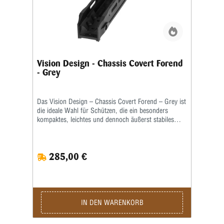
Forend – Black eine Premium-Lösung, die höchste
Wettkampfstandards erfüllt.
Vision Design - Chassis Covert Forend
- Grey
Das Vision Design – Chassis Covert Forend – Grey ist
die ideale Wahl für Schützen, die ein besonders
kompaktes, leichtes und dennoch äußerst stabiles
Forend suchen. Durch seine verkürzte Bauform eignet
es sich perfekt für mobile Anwendungen, enge
Schießpositionen oder Setups, die höchste
285,00 €
Wendigkeit verlangen – ohne dabei auf Präzision oder
Stabilität zu verzichten. Gefertigt aus hochwertigem
Aluminium bietet das Forend eine beeindruckende
Steifigkeit, die ein ruhiges, kontrolliertes
Schussverhalten unterstützt. Die strapazierfähige
graue Beschichtung schützt zuverlässig vor Kratzern,
IN DEN WARENKORB
Witterung und Abnutzung, während sie gleichzeitig
für eine moderne, dezente Optik sorgt. Mehrere