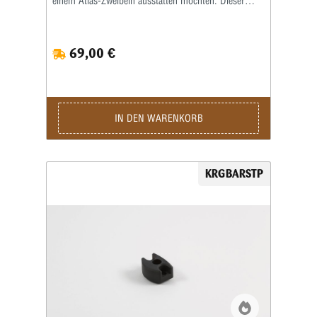
einem Atlas-Zweibein ausstatten möchten. Dieser
Adapter sorgt für eine sichere, stabile und
wiederholgenaue Verbindung zwischen Chassis und
Zweibein und optimiert die Handhabung bei Long-
69,00 €
Range-, PRS- oder taktischen Anwendungen. Mit
dem KRG Atlas Bipod Adapter lässt sich das Atlas-
Zweibein schnell und zuverlässig montieren. Das
formschlüssige Design gewährleistet, dass das
Zweibein selbst unter Belastung nicht verrutscht oder
wackelt, wodurch eine konstante Treffpunktlage und
IN DEN WARENKORB
maximale Stabilität beim Schießen erreicht wird.
Gefertigt aus robustem, CNC-gefrästem Aluminium
überzeugt der KRG Atlas Bipod Adapter durch
Langlebigkeit bei gleichzeitig geringem Gewicht. Die
KRGBARSTP
schwarz eloxierte Oberfläche schützt effektiv vor
Korrosion und mechanischem Verschleiß, während
die präzise Passform eine einfache und
werkzeugfreundliche Montage ermöglicht. Ein weiterer
Vorteil des KRG Atlas Bipod Adapter ist die nahtlose
Integration in das bestehende KRG-System. Der
Adapter fügt sich optisch und funktional perfekt ein,
ohne die Balance oder Ergonomie des Gewehrs zu
beeinträchtigen. Dadurch bleibt dein Setup schlank,
stabil und vielseitig einsetzbar. Mit dem KRG Atlas
Bipod Adapter entscheidest du dich für eine