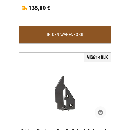
Komplettset eine deutlich intensivere Ausbalancierung
135,00 €
des hinteren Bereichs, was zu einem besonders
ruhigen und kontrollierten Schussverhalten beitragen
kann. Es eignet sich ideal für Anwender, die mehr
Masse benötigen, um ihre Präzisionsplattform optimal
auf persönliche Anforderungen abzustimmen.
Gefertigt aus hochwertigen, langlebigen Materialien
IN DEN WARENKORB
überzeugt das Gewichtskit durch seine robuste
Bauweise und eine attraktive, matte schwarze
Oberfläche. Diese sorgt nicht nur für ein modernes,
stimmiges Gesamtbild, sondern trägt auch zur
VIS614BLK
Widerstandsfähigkeit gegen äußere Einflüsse bei. Das
Vision Design Pro Buttstock External Weight Kit -
Big/Black ist exakt gefertigt und sitzt stabil sowie
vibrationsfrei am Pro-Buttstock. Dank des modularen
Systems ermöglicht das Set eine flexible Anpassung.
Je nach Disziplin, Zubehör oder gewünschter Balance
können die Gewichte kombiniert oder ergänzt werden.
Gerade bei präzisionsorientierten Anwendungen wie
Long-Range-Shooting profitieren Schützen von einer
gleichmäßigen Gewichtsverteilung, die ein ruhigeres
Halteverhalten und ein angenehmes, ausgewogenes
Gesamtgefühl erzeugen kann. Mit dem Vision Design
Pro Buttstock External Weight Kit - Big/Black
entscheidest du dich für ein leistungsstarkes Upgrade,