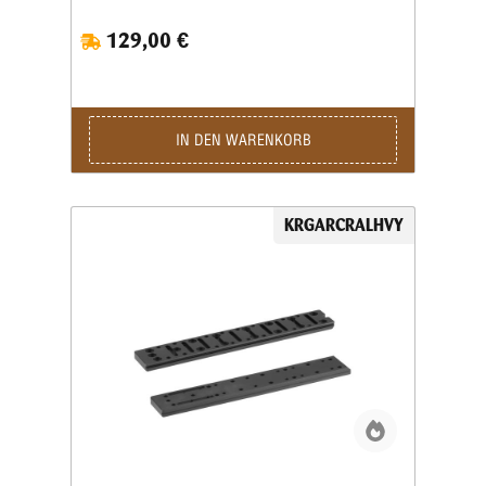
sichere und flexible Befestigung von Zubehör wie
129,00 €
Zweibeinen, Stativen oder Barrikadenstopps. Dank
des präzise gefertigten ARCA-Profils bietet die KRG
ARCA Rail eine formschlüssige und wiederholgenaue
Aufnahme für sämtliches ARCA-kompatibles Zubehör.
Positionswechsel lassen sich schnell durchführen,
während die stabile Verbindung auch bei hoher
IN DEN WARENKORB
Belastung zuverlässig erhalten bleibt – ein klarer
Vorteil bei PRS-, Long-Range- und dynamischen
Schießdisziplinen. Gefertigt aus robustem, CNC-
gefrästem Aluminium überzeugt die KRG ARCA Rail
KRGARCRALHVY
durch ihre hohe Steifigkeit bei gleichzeitig geringem
Gewicht. Die schwarz eloxierte Oberfläche (BLK)
schützt effektiv vor Korrosion, Abrieb und äußeren
Einflüssen und fügt sich optisch perfekt in das KRG-
Design ein. Ein weiterer Vorteil der KRG ARCA Rail
ist ihre nahtlose Integration in bestehende KRG-
Systeme. Die Montage erfolgt passgenau und stabil,
ohne das Handling oder die Balance des Gewehrs
negativ zu beeinflussen. Dadurch bleibt das Setup
schlank, funktional und individuell anpassbar. Mit der
KRG ARCA Rail in Aluminium/Black investierst du in
ein hochwertiges Zubehör, das maximale Flexibilität,
Stabilität und Präzision bietet. Die perfekte Wahl für