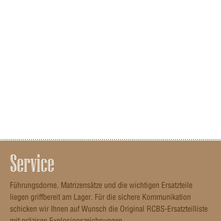
Service
Führungsdorne, Matrizensätze und die wichtigen Ersatzteile
liegen griffbereit am Lager. Für die sichere Kommunikation
schicken wir Ihnen auf Wunsch die Original RCBS-Ersatzteilliste
mit präzisen Explosionszeichnungen.