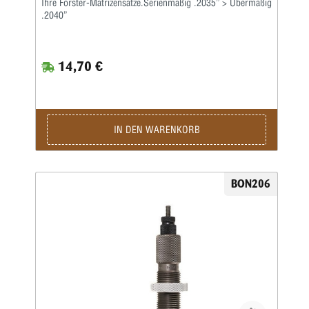
Ihre Forster-Matrizensätze.Serienmäßig .2035” > Übermaßig
.2040”
14,70 €
IN DEN WARENKORB
BON206