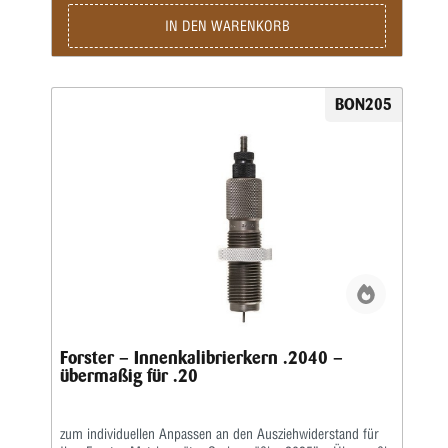
Übergroße Expanderkugeln wurden entwickelt, um den
Standard-Expander auf Forster-Größenmatrizen zu ersetzen.
IN DEN WARENKORB
Diese größeren Expanderkugeln erzeugen Nachladungen mit
geringerer Geschossspannung, sodass Sie die
Geschossfreigabe präzise steuern können.Die
Produktnummer gibt den tatsächlichen Durchmesser
BON205
wieder. Zum Beispiel ist E-10-2045 eine übergroße „E-Z“
Out Expanderkugel mit einem Durchmesser von
0,2045″.Standard-Ersatz-Expanderkugeln (bestellt 0,001″
kleiner als der Geschossdurchmesser mit einer geschätzten
Rückfederung von 0,001″) sind ebenfalls erhältlich.
Forster – Innenkalibrierkern .2040 –
übermaßig für .20
zum individuellen Anpassen an den Ausziehwiderstand für