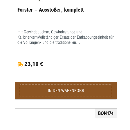
Forster – Ausstoßer, komplett
mit Gewindebuchse, Gewindestange und
KalibrierkernVollständiger Ersatz der Entkappungseinheit für
die Volllängen- und die traditionellen
Halskalibrierungsmatrizen, entsprechend der angegebenen
Kartusche.(Nicht zu verwechseln mit den Decapping Units
for Bushing Bump Neck Sizing Matrizen.)Dieses Decapping
23,10 €
Unit wird komplett mit einer Expanderkugel für das
ausgewählte Kaliber geliefert.
IN DEN WARENKORB
BON174