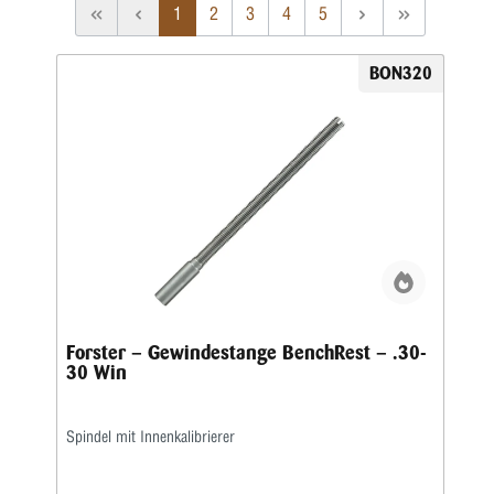
1
2
3
4
5
BON320
Forster – Gewindestange BenchRest – .30-
30 Win
Spindel mit Innenkalibrierer