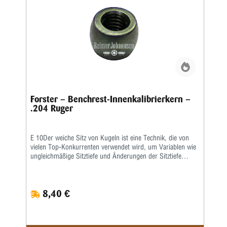
Forster – Benchrest-Innenkalibrierkern –
.204 Ruger
E 10Der weiche Sitz von Kugeln ist eine Technik, die von
vielen Top-Konkurrenten verwendet wird, um Variablen wie
ungleichmäßige Sitztiefe und Änderungen der Sitztiefe
aufgrund von Halserosion zu überwinden. Das weiche
Aufsetzen der Repetierbüchsenmunition wird erreicht,
indem die Kugel weit genug herausgedrückt wird, damit sie
8,40 €
beim Schließen des Gewehrverschlusses zurück in das
Gehäuse gedrückt wird. Somit wird jede Kugel zugtreu
gestartet.Hinweis: Maximale Drücke sollten beim Laden mit
dieser Methode mit Vorsicht angegangen werden.