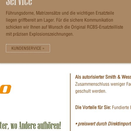
Service
Führungsdorne, Matrizensätze und die wichtigen Ersatzteile
liegen griffbereit am Lager. Für die sichere Kommunikation
schicken wir Ihnen auf Wunsch die Original RCBS-Ersatzteilliste
mit präzisen Explosionszeichnungen.
KUNDENSERVICE »
Als autorisierter Smith & Wes
Zusammenschluss weniger Fac
geschult werden.
Die Vorteile für Sie:
Fundierte 
iter, wo Andere aufhören!
• preiswert durch Direktimporte