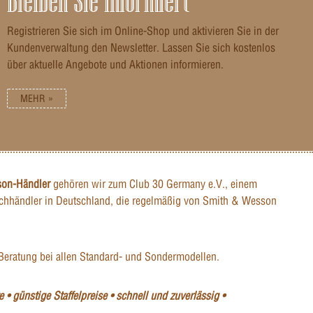
Bleiben Sie informiert
Registrieren Sie sich im Online-Shop und aktivieren Sie in der
Kundenverwaltung den Newsletter. Lassen Sie sich kostenlos
über aktuelle Angebote und Aktionen informieren.
MEHR »
son-Händler
gehören wir zum Club 30 Germany e.V., einem
hhändler in Deutschland, die regelmäßig von Smith & Wesson
Beratung bei allen Standard- und Sondermodellen.
 • günstige Staffelpreise • schnell und zuverlässig •