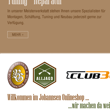
Tuning – Reparatur
In unserer Meisterwerkstatt stehen Ihnen unsere Spezialisten für
Montagen, Schäftung, Tuning und Neubau jederzeit gerne zur
Verfügung.
MEHR »
Willkommen im Johannsen Onlineshop ...
...wir machen da we