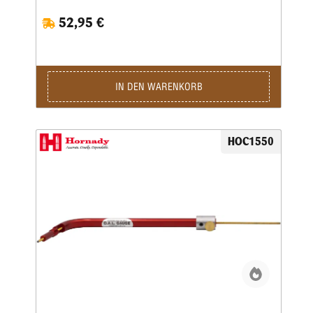
messen.Die GVM kann im Handumdrehen an jedem
52,95 €
Messschieber befestigt werden und misst dann mit Hilfe der
jeweils passenden Vergleichseinsätze Patronen der Kaliber
.17 bis .45 (Einsätze bitte separat bestellen).Wenn Sie die
GVM zusammen mit der Gesamtlängen-Messlehre
einsetzen, erreichen Sie die absolut höchstmögliche
Genauigkeit beim Abmessen Ihrer Präzisionsmunition.Mit
IN DEN WARENKORB
dieser Methode ist es möglich, Ladungen beim Einstellen
der Geschosssetzmatrize für eine idelae störungsfreie
Geschossflugbahn direkt zu vergleichen.Die Chamber-All-
GVM wird als Set mit sechs Einsätzen geliefert.Das Set
HOC1550
besteht aus einer Vergleichs-Messlehre und Einsätzen für
Kaliber .224, .243, .257, .264, .277,.284 und .308.