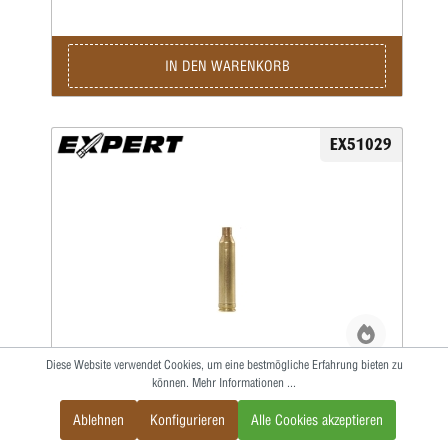
IN DEN WARENKORB
EX51029
Diese Website verwendet Cookies, um eine bestmögliche Erfahrung bieten zu
können.
Mehr Informationen ...
O.A.L. GAUGE .264 WIN MAGNUM
Patronen-Messhülse
Ablehnen
Konfigurieren
Alle Cookies akzeptieren