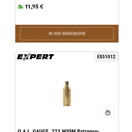
11,95 €
IN DEN WARENKORB
EX51012
O.A.L. GAUGE .223 WSSM Patronen-