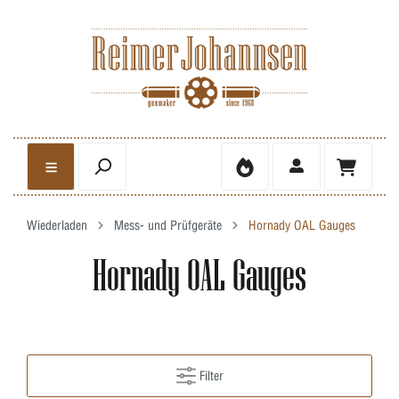
Wiederladen
Mess- und Prüfgeräte
Hornady OAL Gauges
Hornady OAL Gauges
Filter