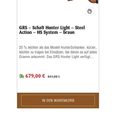
GRS – Schaft Hunter Light – Steel
Action – HS System – braun
25 % leichter als das Modell HunterSchlanker, kürzer,
leichter zu tragen bei Einsätzen, bei denen es auf jedes
Gramm ankommt. Das GRS Hunter Light verfügt
über einen charakteristischen Griff mit Fingerrillen,
der jetzt auch für kleinere Hände bequemer ist, und
das GRS Speedlock-System, mit dem Sie die
679,00 €
Schaftbacke mit einem einfachen Druckknopf im
841,00 €
Handumdrehen verstellen können – ein
entscheidender Faktor, wenn Sie die Schussposition
wechseln, die Kleidung wechseln oder einen Rucksack
tragen. Ein Knopfdruck, einstellen, schießen.GRS
Hunter Light: perfekt für den Jäger, der eine leichtere,
IN DEN WARENKORB
kleinere Version der GRS-Laminatschäfte wünscht.