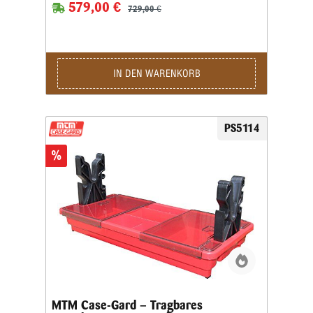
579,00 €
729,00 €
IN DEN WARENKORB
PS5114
%
MTM Case-Gard – Tragbares