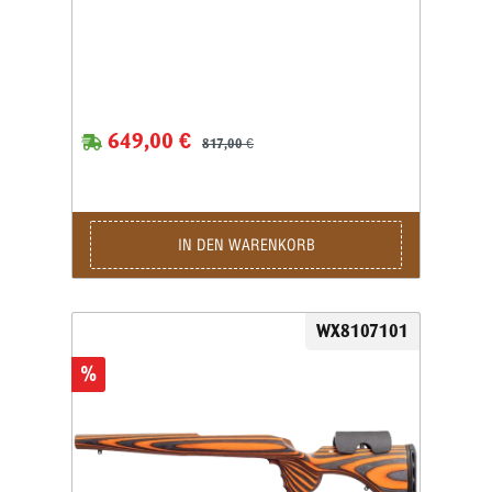
649,00 €
817,00 €
IN DEN WARENKORB
WX8107101
%