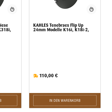
iese
KAHLES Tenebraex Flip Up
K318i,
24mm Modelle K16i, K18i-2,
110,00 €
B
IN DEN WARENKORB