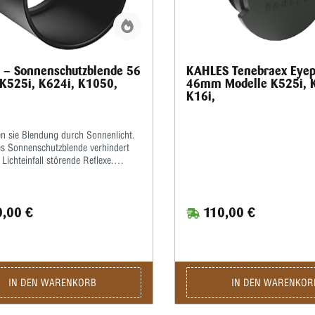
 – Sonnenschutzblende 56
KAHLES Tenebraex Eyep
K525i, K624i, K1050,
46mm Modelle K525i, 
K16i,
n sie Blendung durch Sonnenlicht.
es Sonnenschutzblende verhindert
Lichteinfall störende Reflexe.
kommen Sie auch unter
gem Licht und in strahlendem
hein sicher zum Schuss.Die
,00 €
110,00 €
ten Merkmale im Überblick: Einfache
erhindert störenden Lichteinfall •
Schuss bei hellem Tageslicht • In
enen Größen erhältlich
IN DEN WARENKORB
IN DEN WARENKOR