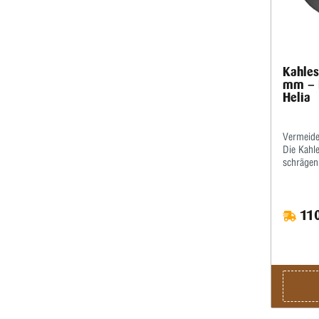
Kahles
mm – 
Helia
Vermeide
Die Kahl
schrägen 
Dadurch 
schwieri
Sonnensc
110
wichtigs
Montage V
Sicherer 
verschied