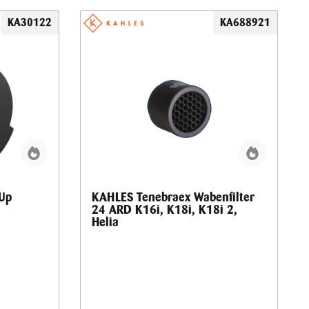
KA30122
KA688921
 Up
KAHLES Tenebraex Wabenfilter
24 ARD K16i, K18i, K18i 2,
Helia