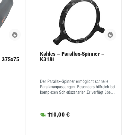
Kahles – Parallax-Spinner –
– 375x75
K318i
Der Parallax-Spinner ermöglicht schnelle
Parallaxanpassungen. Besonders hilfreich bei
komplexen Schießszenarien.Er verfügt über
drei verlängerte Arme für eine verbesserte
Ergonomie und die gleichen
Parallaxenabstandsgravuren wie bei
110,00 €
K318i/k525i-Zielfernrohren.