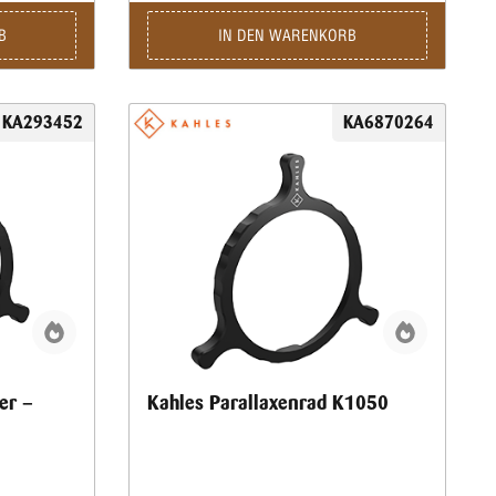
B
IN DEN WARENKORB
KA293452
KA6870264
er –
Kahles Parallaxenrad K1050