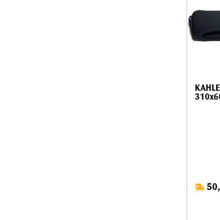
KAHLES
310x6
50,