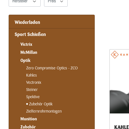
Hersteller
Preis
Wiederladen
Sport Schießen
Victrix
McMillan
Optik
Zero Compromise Optics - ZCO
Kahles
Vectronix
Steiner
Spektive
Zubehör Optik
Zielfernrohrmontagen
Munition
KAHLES
Zubehör