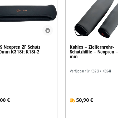
 Neopren ZF Schutz
Kahles – Zielfernrohr-
0mm K318i; K18i-2
Schutzhülle – Neopren 
mm
Verfügbar für K525i • K624i
00 €
50,90 €