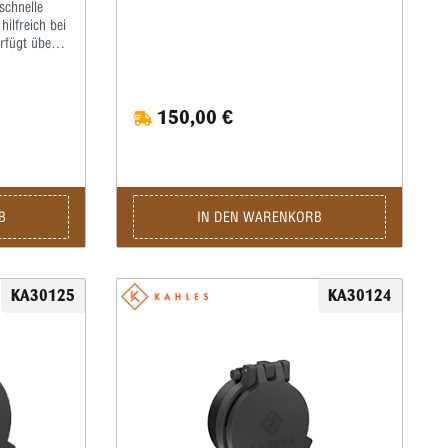
schnelle
ilfreich bei
rfügt über
erbesserte
150,00 €
B
IN DEN WARENKORB
KA30125
KA30124