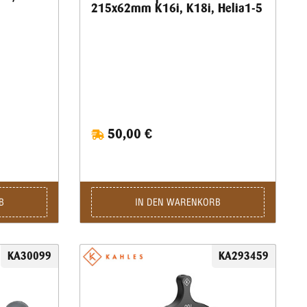
215x62mm K16i, K18i, Helia1-5
50,00 €
B
IN DEN WARENKORB
KA30099
KA293459