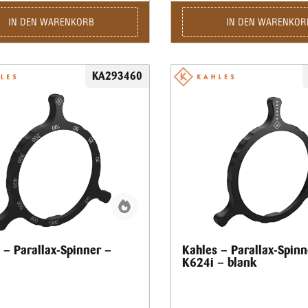
IN DEN WARENKORB
IN DEN WARENKOR
KA293460
 – Parallax-Spinner –
Kahles – Parallax-Spinn
K624i – blank