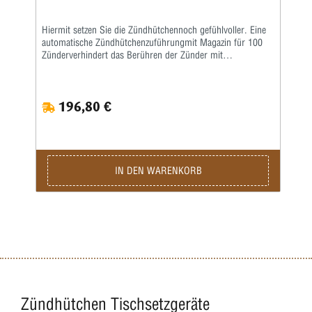
Wiederholgenauigkeit, robuste Verarbeitung, wartungsarm
Hiermit setzen Sie die Zündhütchennoch gefühlvoller. Eine
automatische Zündhütchenzuführungmit Magazin für 100
Zünderverhindert das Berühren der Zünder mit
fettigenFingern. Gut geeignet für rationelles Arbeitenunter
Einsatz von Presse und Setzgerät.
196,80 €
IN DEN WARENKORB
Zündhütchen Tischsetzgeräte