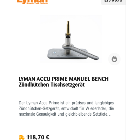
LYMAN ACCU PRIME MANUEL BENCH
Zündhütchen-Tischsetzgerät
Der Lyman Accu Prime ist ein präzises und langlebiges
Zündhütchen-Setzgerät, entwickelt für Wiederlader, die
maximale Genauigkeit und gleichbleibende Setztiefe
verlangen. Das Gerät überzeugt durch eine stabile
Ganzmetallkonstruktion und eine präzise Mechanik, die für
exaktes, sauberes Setzen von Zündhütchen sorgt. Der
118,70 €
ergonomisch geformte Bedienhebel ermöglicht müheloses