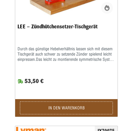
LEE – Zündhütchensetzer-Tischgerät
Durch das günstige Hebelverhältnis lassen sich mit diesem
Tischgerät auch schwer zu setzende Zünder spielend leicht
einpressen.Das leicht zu montierende symmetrische System
ist für Rechts- und Linkshänder gleichermaßen
geeignet.Das schnell zu füllende transparente
Zündermagazin zeigt dazu immer den aktuellen Füllstand an.
53,50 €
Zum Wechseln der Zündergröße wird innerhalb weniger
Sekunden einfach die komplette Baugruppe getauscht.Das
Gerät arbeitet mit den flachen LEE-Hülsenhaltern.
IN DEN WARENKORB
LY70075