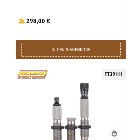
sowie einer Taper-Crimp-Matrize.
298,00 €
IN DEN WARENKORB
TT39111