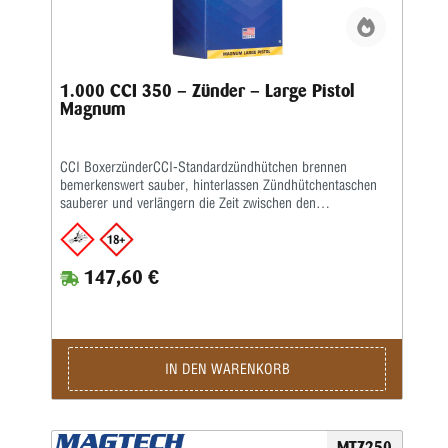
1.000 CCI 350 – Zünder – Large Pistol
Magnum
CCI BoxerzünderCCI-Standardzündhütchen brennen
bemerkenswert sauber, hinterlassen Zündhütchentaschen
sauberer und verlängern die Zeit zwischen den
Taschenreinigungen.Das ist ein großer Vorteil für
progressive Wiederlader.Sie sind empfindlicher und leichter
zu setzen als ältere CCI-Zündhütchen und für eine
147,60 €
reibungslose Zufuhr in automatisierten Geräten
ausgelegt.Sauber brennende Initiatormischung Größerer
„Sweet Spot“ für Waffen, die außermittige Treffer
erzeugen.Einfacher zu setzen als je zuvor Verbesserte
Empfindlichkeit für „kritisches“ Laden.
IN DEN WARENKORB
MTZ250