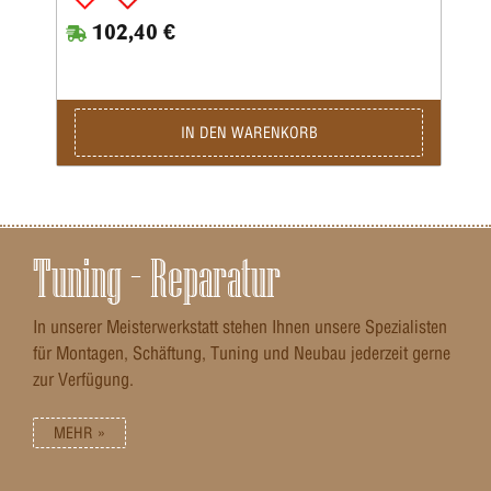
102,40 €
IN DEN WARENKORB
Tuning – Reparatur
In unserer Meisterwerkstatt stehen Ihnen unsere Spezialisten
für Montagen, Schäftung, Tuning und Neubau jederzeit gerne
zur Verfügung.
MEHR »