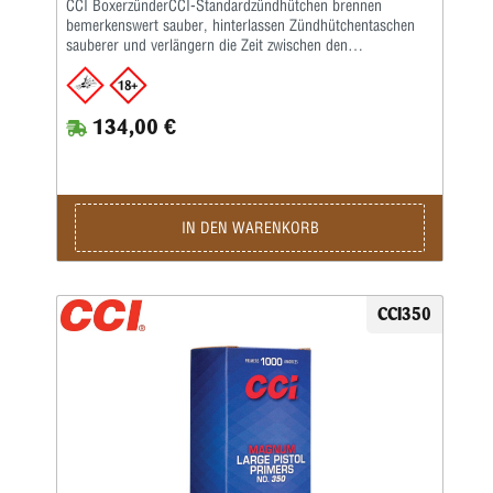
CCI BoxerzünderCCI-Standardzündhütchen brennen
bemerkenswert sauber, hinterlassen Zündhütchentaschen
sauberer und verlängern die Zeit zwischen den
Taschenreinigungen.Das ist ein großer Vorteil für
progressive Wiederlader.Sie sind empfindlicher und leichter
zu setzen als ältere CCI-Zündhütchen und für eine
134,00 €
reibungslose Zufuhr in automatisierten Geräten
ausgelegt.Sauber brennende Initiatormischung Größerer
„Sweet Spot“ für Waffen, die außermittige Treffer
erzeugen.Einfacher zu setzen als je zuvor Verbesserte
Empfindlichkeit für „kritisches“ Laden.
IN DEN WARENKORB
CCI350