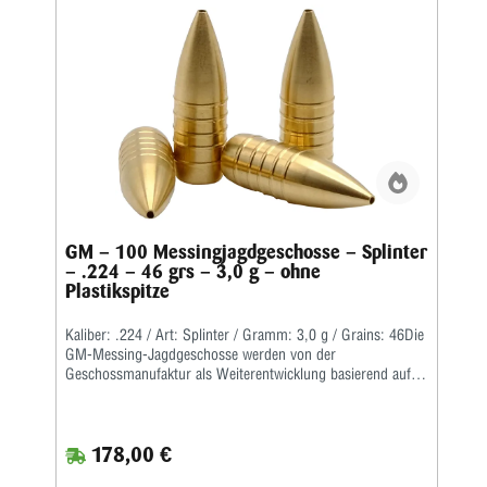
GM – 100 Messingjagdgeschosse – Splinter
– .224 – 46 grs – 3,0 g – ohne
Plastikspitze
Kaliber: .224 / Art: Splinter / Gramm: 3,0 g / Grains: 46Die
GM-Messing-Jagdgeschosse werden von der
Geschossmanufaktur als Weiterentwicklung basierend auf
dem ehemaligen Lutz Möller-Geschoss in Deutschland
gefertigt.Durch die Führbandtechnik wird eine geringe
Laufreibung bei hoher Geschwindigkeit erreicht.Der Abrieb
178,00 €
im Lauf bleibt dabei durch die spezielle Messinglegierung
gering.Die Teilzerlegungs-Geschosse fragmentieren im