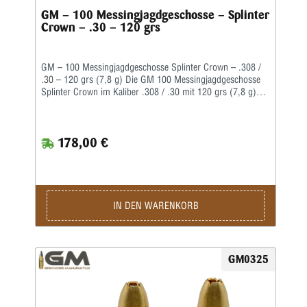
GM – 100 Messingjagdgeschosse – Splinter
Crown – .30 – 120 grs
GM – 100 Messingjagdgeschosse Splinter Crown – .308 /
.30 – 120 grs (7,8 g) Die GM 100 Messingjagdgeschosse
Splinter Crown im Kaliber .308 / .30 mit 120 grs (7,8 g)
stehen für moderne Jagdtechnik und hohe Präzision. Die
Geschosse werden in Deutschland von der
Geschossmanufaktur als Weiterentwicklung auf Basis des
178,00 €
ehemaligen Lutz-Möller-Geschosses gefertigt und
überzeugen durch eine optimierte Kombination aus
Präzision, Wirkung und Laufschonung. Dank der
innovativen Führbandtechnik wird die Laufreibung deutlich
reduziert, wodurch hohe Mündungsgeschwindigkeiten
effizient genutzt werden können. Gleichzeitig sorgt die
IN DEN WARENKORB
spezielle Messinglegierung für minimalen Laufabrieb und
eine lange Lebensdauer der Waffe. Die Splinter-Crown-
Konstruktion ermöglicht eine kontrollierte Teilzerlegung: Der
vordere Geschossteil fragmentiert in vier kräftige Splitter,
GM0325
während der hintere Restkörper stabil bleibt und einen
sicheren Ausschuss gewährleistet. Dies führt zu einer
effektiven Energieabgabe im Wildkörper bei gleichzeitig
hoher Tiefenwirkung. Erhältlich als klassische