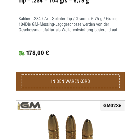
Tip – .284 – 104 grs – 6,75 g
Kaliber: .284 / Art: Splinter Tip / Gramm: 6,75 g / Grains:
104Die GM-Messing-Jagdgeschosse werden von der
Geschossmanufaktur als Weiterentwicklung basierend auf
dem ehemaligen Lutz Möller-Geschoss in Deutschland
gefertigt.Durch die Führbandtechnik wird eine geringe
Laufreibung bei hoher Geschwindigkeit erreicht.Der Abrieb
178,00 €
im Lauf bleibt dabei durch die spezielle Messinglegierung
gering.Die Teilzerlegungs-Geschosse fragmentieren im
vorderen Teil durch vier kräftige Splitter, wobei der
Restbolzen immer einen sicheren Ausschuss liefert.Für den
Wiederlader liefern wir die Geschosse als Splinter Crown in
klassischer Form mit offener Hohlspitze sowie als Splinter
IN DEN WARENKORB
Tip mit zusätzlicher Polymerspitze.Die Kino-Geschosse
werden in preiswerter massiver Ausführung geliefert und
liegen von der Treffpunktlage ähnlich denen der
Jagdgeschosse.
GM0286