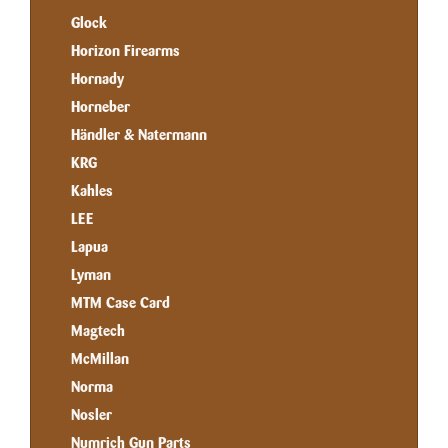
Glock
Horizon Firearms
Hornady
Horneber
Händler & Natermann
KRG
Kahles
LEE
Lapua
Lyman
MTM Case Card
Magtech
McMillan
Norma
Nosler
Numrich Gun Parts