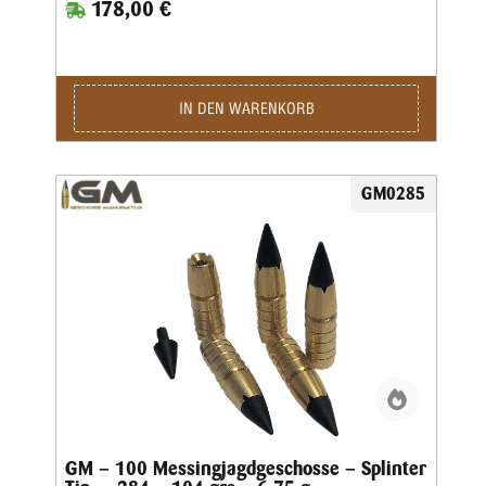
178,00 €
im Lauf bleibt dabei durch die spezielle Messinglegierung
gering.Die Teilzerlegungs-Geschosse fragmentieren im
vorderen Teil durch vier kräftige Splitter, wobei der
Restbolzen immer einen sicheren Ausschuss liefert.
IN DEN WARENKORB
GM0285
GM – 100 Messingjagdgeschosse – Splinter