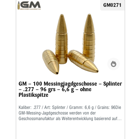
GM0271
GM – 100 Messingjagdgeschosse – Splinter
– .277 – 96 grs – 6,6 g – ohne
Plastikspitze
Kaliber: .277 / Art: Splinter / Gramm: 6,6 g / Grains: 96Die
GM-Messing-Jagdgeschosse werden von der
Geschossmanufaktur als Weiterentwicklung basierend auf
dem ehemaligen Lutz Möller-Geschoss in Deutschland
gefertigt.Durch die Führbandtechnik wird eine geringe
Laufreibung bei hoher Geschwindigkeit erreicht.Der Abrieb