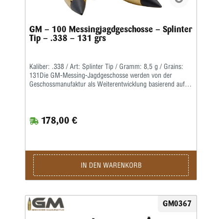
GM – 100 Messingjagdgeschosse – Splinter
Tip – .338 – 131 grs
Kaliber: .338 / Art: Splinter Tip / Gramm: 8,5 g / Grains:
131Die GM-Messing-Jagdgeschosse werden von der
Geschossmanufaktur als Weiterentwicklung basierend auf
dem ehemaligen Lutz Möller-Geschoss in Deutschland
gefertigt.Durch die Führbandtechnik wird eine geringe
Laufreibung bei hoher Geschwindigkeit erreicht.Der Abrieb
178,00 €
im Lauf bleibt dabei durch die spezielle Messinglegierung
gering.Die Teilzerlegungs-Geschosse fragmentieren im
vorderen Teil durch vier kräftige Splitter, wobei der
Restbolzen immer einen sicheren Ausschuss liefert.Für den
Wiederlader liefern wir die Geschosse als Splinter Crown in
klassischer Form mit offener Hohlspitze sowie als Splinter
IN DEN WARENKORB
Tip mit zusätzlicher Polymerspitze.Die Kino-Geschosse
werden in preiswerter massiver Ausführung geliefert und
liegen von der Treffpunktlage ähnlich denen der
Jagdgeschosse.
GM0367