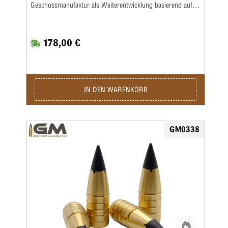
Geschossmanufaktur als Weiterentwicklung basierend auf
dem ehemaligen Lutz Möller-Geschoss in Deutschland
gefertigt.Durch die Führbandtechnik wird eine geringe
Laufreibung bei hoher Geschwindigkeit erreicht.Der Abrieb
178,00 €
im Lauf bleibt dabei durch die spezielle Messinglegierung
gering.Die Teilzerlegungs-Geschosse fragmentieren im
vorderen Teil durch vier kräftige Splitter, wobei der
Restbolzen immer einen sicheren Ausschuss liefert.Für den
Wiederlader liefern wir die Geschosse als Splinter Crown in
klassischer Form mit offener Hohlspitze sowie als Splinter
IN DEN WARENKORB
Tip mit zusätzlicher Polymerspitze.
GM0338