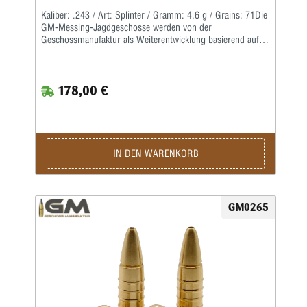
Kaliber: .243 / Art: Splinter / Gramm: 4,6 g / Grains: 71Die
GM-Messing-Jagdgeschosse werden von der
Geschossmanufaktur als Weiterentwicklung basierend auf
dem ehemaligen Lutz Möller-Geschoss in Deutschland
gefertigt.Durch die Führbandtechnik wird eine geringe
Laufreibung bei hoher Geschwindigkeit erreicht.Der Abrieb
178,00 €
im Lauf bleibt dabei durch die spezielle Messinglegierung
gering.Die Teilzerlegungs-Geschosse fragmentieren im
vorderen Teil durch vier kräftige Splitter, wobei der
Restbolzen immer einen sicheren Ausschuss liefert.Für den
Wiederlader liefern wir die Geschosse als Splinter Crown in
klassischer Form mit offener Hohlspitze sowie als Splinter
IN DEN WARENKORB
Tip mit zusätzlicher Polymerspitze.Die Kino-Geschosse
werden in preiswerter massiver Ausführung geliefert und
liegen von der Treffpunktlage ähnlich denen der
Jagdgeschosse.
GM0265