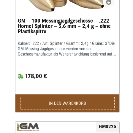
GM – 100 Messingjagdgeschosse – .222
Hornet Splinter – 5,6 mm – 2,4 g – ohne
Plastikspitze
Kaliber: .222 / Art: Splinter / Gramm: 2,4g / Grains: 37Die
GM-Messing-Jagdgeschosse werden von der
Geschossmanufaktur als Weiterentwicklung basierend auf
dem ehemaligen Lutz Möller-Geschoss in Deutschland
gefertigt.Durch die Führbandtechnik wird eine geringe
Laufreibung bei hoher Geschwindigkeit erreicht.Der Abrieb
178,00 €
im Lauf bleibt dabei durch die spezielle Messinglegierung
gering.Die Teilzerlegungs-Geschosse fragmentieren im
vorderen Teil durch vier kräftige Splitter, wobei der
Restbolzen immer einen sicheren Ausschuss liefert.Für den
Wiederlader liefern wir die Geschosse als Splinter Crown in
klassischer Form mit offener Hohlspitze sowie als Splinter
IN DEN WARENKORB
Tip mit zusätzlicher Polymerspitze.Die Kino-Geschosse
werden in preiswerter massiver Ausführung geliefert und
liegen von der Treffpunktlage ähnlich denen der
Jagdgeschosse.
GM0225