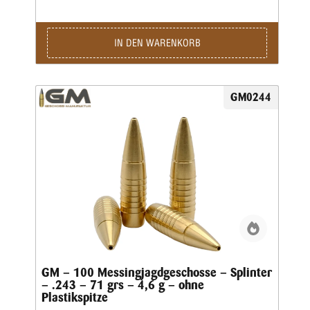
vorderen Teil durch vier kräftige Splitter, wobei der
Restbolzen immer einen sicheren Ausschuss liefert.Für den
Wiederlader liefern wir die Geschosse als Splinter Crown in
klassischer Form mit offener Hohlspitze sowie als Splinter
IN DEN WARENKORB
Tip mit zusätzlicher Polymerspitze.Die Kino-Geschosse
werden in preiswerter massiver Ausführung geliefert und
liegen von der Treffpunktlage ähnlich denen der
Jagdgeschosse.
GM0244
GM – 100 Messingjagdgeschosse – Splinter
– .243 – 71 grs – 4,6 g – ohne
Plastikspitze