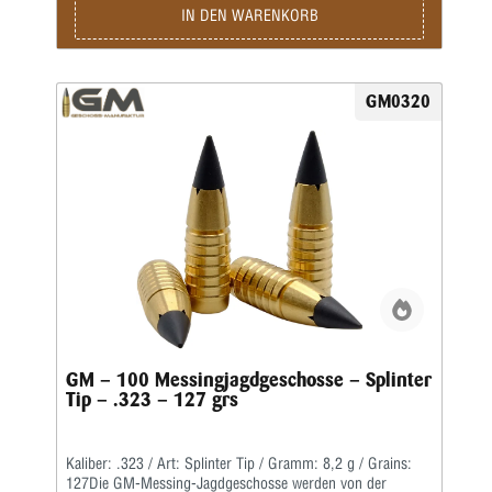
klassischer Form mit offener Hohlspitze sowie als Splinter
IN DEN WARENKORB
Tip mit zusätzlicher Polymerspitze.Die Kino-Geschosse
werden in preiswerter massiver Ausführung geliefert und
liegen von der Treffpunktlage ähnlich denen der
Jagdgeschosse.
GM0320
GM – 100 Messingjagdgeschosse – Splinter
Tip – .323 – 127 grs
Kaliber: .323 / Art: Splinter Tip / Gramm: 8,2 g / Grains:
127Die GM-Messing-Jagdgeschosse werden von der