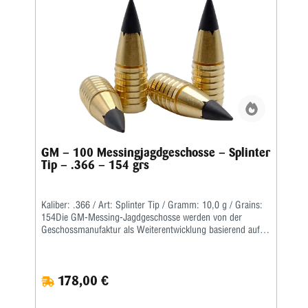
GM – 100 Messingjagdgeschosse – Splinter
Tip – .366 – 154 grs
Kaliber: .366 / Art: Splinter Tip / Gramm: 10,0 g / Grains:
154Die GM-Messing-Jagdgeschosse werden von der
Geschossmanufaktur als Weiterentwicklung basierend auf
dem ehemaligen Lutz Möller-Geschoss in Deutschland
gefertigt.Durch die Führbandtechnik wird eine geringe
Laufreibung bei hoher Geschwindigkeit erreicht.Der Abrieb
178,00 €
im Lauf bleibt dabei durch die spezielle Messinglegierung
gering.Die Teilzerlegungs-Geschosse fragmentieren im
vorderen Teil durch vier kräftige Splitter, wobei der