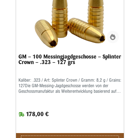
Hohlspitzvariante sowie als Splinter Tip mit zusätzlicher
Polymerspitze, bieten die Geschosse vielseitige
Einsatzmöglichkeiten für anspruchsvolle Wiederlader und
jagdliche Anwendungen.
GM – 100 Messingjagdgeschosse – Splinter
Crown – .323 – 127 grs
Kaliber: .323 / Art: Splinter Crown / Gramm: 8,2 g / Grains:
127Die GM-Messing-Jagdgeschosse werden von der
Geschossmanufaktur als Weiterentwicklung basierend auf
dem ehemaligen Lutz Möller-Geschoss in Deutschland
gefertigt.Durch die Führbandtechnik wird eine geringe
Laufreibung bei hoher Geschwindigkeit erreicht.Der Abrieb
178,00 €
im Lauf bleibt dabei durch die spezielle Messinglegierung
gering.Die Teilzerlegungs-Geschosse fragmentieren im
vorderen Teil durch vier kräftige Splitter, wobei der
Restbolzen immer einen sicheren Ausschuss liefert.Für den
Wiederlader liefern wir die Geschosse als Splinter Crown in