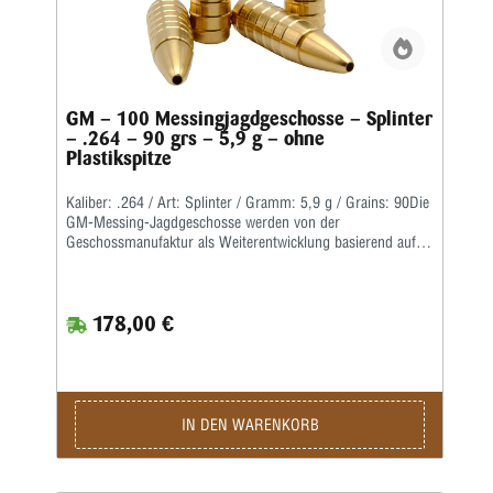
GM – 100 Messingjagdgeschosse – Splinter
– .264 – 90 grs – 5,9 g – ohne
Plastikspitze
Kaliber: .264 / Art: Splinter / Gramm: 5,9 g / Grains: 90Die
GM-Messing-Jagdgeschosse werden von der
Geschossmanufaktur als Weiterentwicklung basierend auf
dem ehemaligen Lutz Möller-Geschoss in Deutschland
gefertigt.Durch die Führbandtechnik wird eine geringe
Laufreibung bei hoher Geschwindigkeit erreicht.Der Abrieb
178,00 €
im Lauf bleibt dabei durch die spezielle Messinglegierung
gering.Die Teilzerlegungs-Geschosse fragmentieren im
vorderen Teil durch vier kräftige Splitter, wobei der
Restbolzen immer einen sicheren Ausschuss liefert.Für den
Wiederlader liefern wir die Geschosse als Splinter Crown in
klassischer Form mit offener Hohlspitze sowie als Splinter
IN DEN WARENKORB
Tip mit zusätzlicher Polymerspitze.