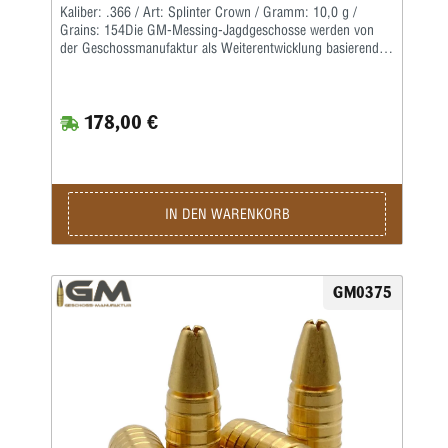
Kaliber: .366 / Art: Splinter Crown / Gramm: 10,0 g /
Grains: 154Die GM-Messing-Jagdgeschosse werden von
der Geschossmanufaktur als Weiterentwicklung basierend
auf dem ehemaligen Lutz Möller-Geschoss in Deutschland
gefertigt.Durch die Führbandtechnik wird eine geringe
Laufreibung bei hoher Geschwindigkeit erreicht.Der Abrieb
178,00 €
im Lauf bleibt dabei durch die spezielle Messinglegierung
gering.Die Teilzerlegungs-Geschosse fragmentieren im
vorderen Teil durch vier kräftige Splitter, wobei der
Restbolzen immer einen sicheren Ausschuss liefert.Für den
Wiederlader liefern wir die Geschosse als Splinter Crown in
klassischer Form mit offener Hohlspitze sowie als Splinter
IN DEN WARENKORB
Tip mit zusätzlicher Polymerspitze.Die Kino-Geschosse
werden in preiswerter massiver Ausführung geliefert und
liegen von der Treffpunktlage ähnlich denen der
Jagdgeschosse.
GM0375