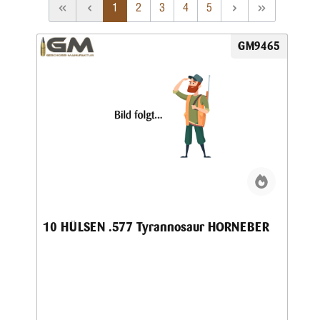
1
2
3
4
5
GM9465
10 HÜLSEN .577 Tyrannosaur HORNEBER