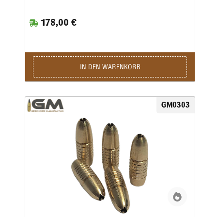
gefertigt.Durch die Führbandtechnik wird eine geringe
Laufreibung bei hoher Geschwindigkeit erreicht.Der Abrieb
178,00 €
im Lauf bleibt dabei durch die spezielle Messinglegierung
gering.Die Teilzerlegungs-Geschosse fragmentieren im
vorderen Teil durch vier kräftige Splitter, wobei der
Restbolzen immer einen sicheren Ausschuss liefert.Für den
Wiederlader liefern wir die Geschosse als Splinter Crown in
klassischer Form mit offener Hohlspitze sowie als Splinter
IN DEN WARENKORB
Tip mit zusätzlicher Polymerspitze.Die Kino-Geschosse
werden in preiswerter massiver Ausführung geliefert und
liegen von der Treffpunktlage ähnlich denen der
Jagdgeschosse.
GM0303