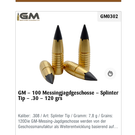
werden in preiswerter massiver Ausführung geliefert und
liegen von der Treffpunktlage ähnlich denen der
Jagdgeschosse.
GM0302
GM – 100 Messingjagdgeschosse – Splinter
Tip – .30 – 120 grs
Kaliber: .308 / Art: Splinter Tip / Gramm: 7,8 g / Grains:
120Die GM-Messing-Jagdgeschosse werden von der
Geschossmanufaktur als Weiterentwicklung basierend auf
dem ehemaligen Lutz Möller-Geschoss in Deutschland