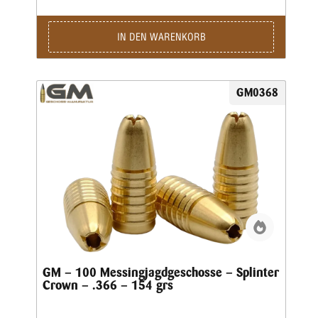
Restbolzen immer einen sicheren Ausschuss liefert.Für den
Wiederlader liefern wir die Geschosse als Splinter Crown in
klassischer Form mit offener Hohlspitze sowie als Splinter
IN DEN WARENKORB
Tip mit zusätzlicher Polymerspitze.Die Kino-Geschosse
werden in preiswerter massiver Ausführung geliefert und
liegen von der Treffpunktlage ähnlich denen der
Jagdgeschosse.
GM0368
GM – 100 Messingjagdgeschosse – Splinter
Crown – .366 – 154 grs