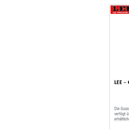
LEE – 
Die Guss
verfügt ü
erhältli
HubDennoc