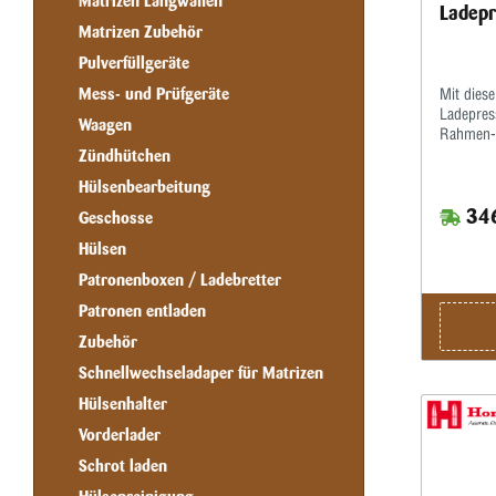
Matrizen Langwaffen
Ladepr
Matrizen Zubehör
Pulverfüllgeräte
Mess- und Prüfgeräte
Mit dies
Ladepress
Waagen
Rahmen-P
normalen
Zündhütchen
7/8”x14 
Hülsenbearbeitung
der Adap
346
Übergröß
Geschosse
Die Arbe
Hülsen
ein leic
Patronen
Patronenboxen / Ladebretter
durch di
Patronen entladen
in einem 
Arbeitspl
Zubehör
sauber, 
Schnellwechseladaper für Matrizen
nach auß
Lieferumf
Hülsenhalter
Zündhütc
Zünder.E
Vorderlader
eine aut
Schrot laden
ebenfalls