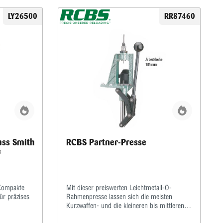
LY26500
RR87460
ass Smith
RCBS Partner-Presse
e
 Kompakte
Mit dieser preiswerten Leichtmetall-O-
ür präzises
Rahmenpresse lassen sich die meisten
Kurzwaffen- und die kleineren bis mittleren
e Lösung für
Langwaffenkaliber laden.Inklusive