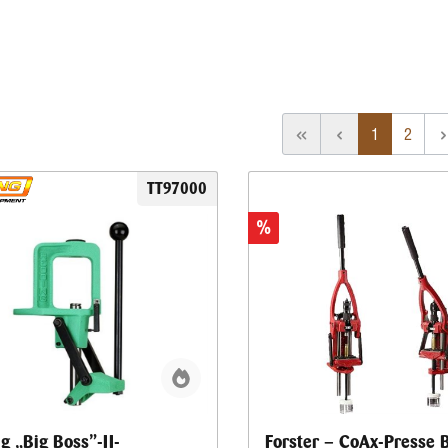
1
2
TT97000
%
g „Big Boss”-II-
Forster – CoAx-Presse 