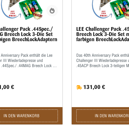
allenger Pack .44Spec./
LEE Challenger Pack .
 Breech Lock 3-Die Set
Breech Lock 3-Die Set 
bigen BreechLockAdaptern
farbigen BreechLockAd
Anniversary Pack enthält die Lee
Das 40th Anniversary Pack enthäl
r III Wiederladepresse und
Challenger III Wiederladepresse und inklusive
e .44Spec./ .44MAG Breech Lock 3-
.45AC
Matrizensatz.
,00 €
131,00 €
IN DEN WARENKORB
IN DEN WARENKOR