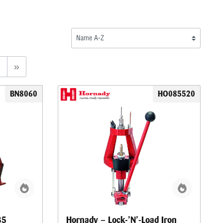
BN8060
HO085520
B5
Hornady – Lock-’N’-Load Iron