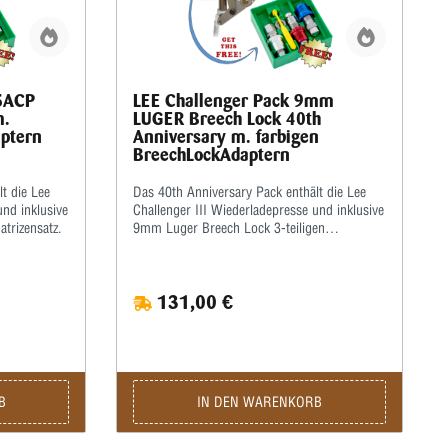
45ACP
LEE Challenger Pack 9mm
m.
LUGER Breech Lock 40th
aptern
Anniversary m. farbigen
BreechLockAdaptern
t die Lee
Das 40th Anniversary Pack enthält die Lee
Challenger III Wiederladepresse und inklusive
P Breech Lock 3-teiligen Matrizensatz.
9mm Luger Breech Lock 3-teiligen
Matrizensatz.
131,00 €
B
IN DEN WARENKORB