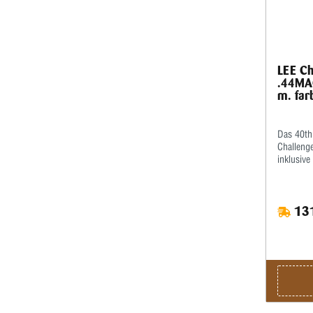
LEE Ch
.44MAG
m. far
Das 40th 
Challenge
inklusiv
teiligen 
131