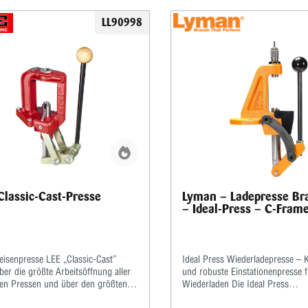
LL90998
Classic-Cast-Presse
Lyman – Ladepresse Br
– Ideal-Press – C-Fram
eisenpresse LEE „Classic-Cast”
Ideal Press Wiederladepresse –
ber die größte Arbeitsöffnung aller
und robuste Einstationenpresse f
chen Pressen und über den größten
Wiederladen Die Ideal Press
h ist der Hebel so einstellbar,
Wiederladepresse ist die perfekt