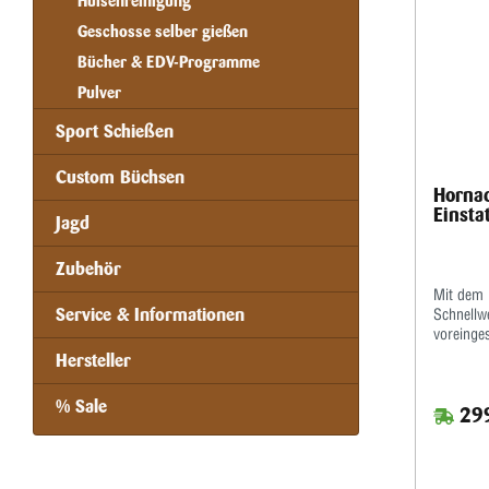
Hülsenreinigung
Geschosse selber gießen
Bücher & EDV-Programme
Pulver
Sport Schießen
Custom Büchsen
Hornad
Einsta
Jagd
Zubehör
Mit dem 
Service & Informationen
Schnellw
voreinges
Nachjusti
Hersteller
werden.De
ALU-Guss
% Sale
299
erleichte
große Ku
soliden S
Übersetz