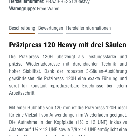
Herstellernummer:
PRÄZIPRESS120heavy
Warengruppe:
Freie Waren
Beschreibung
Bewertungen
Herstellerinformationen
Präzipress 120 Heavy mit drei Säulen
Die
Präzipress 120H
überzeugt als leistungsstarke und
präzise Wiederladepresse mit durchdachter Technik und
hoher Stabilität. Dank der robusten
3-Säulen-Ausführung
gewährleistet die
Präzipress 120H
eine exakte Führung und
sorgt für konstant reproduzierbare Ergebnisse bei jedem
Arbeitsschritt.
Mit einer
Hubhöhe von 120 mm
ist die
Präzipress 120H
ideal
für eine Vielzahl von Anwendungen im Wiederladen geeignet.
Die Aufnahme in der Kopfplatte (
1½ x 12 UNF
) inklusive
Adapter auf
1¼ x 12 UNF
sowie
7/8 x 14 UNF
ermöglicht eine