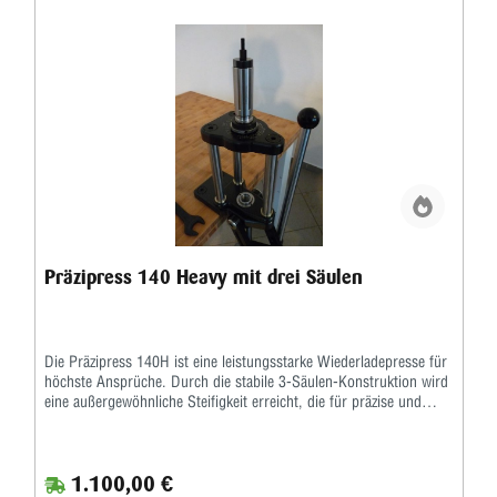
Präzipress 140 Heavy mit drei Säulen
Die Präzipress 140H ist eine leistungsstarke Wiederladepresse für
höchste Ansprüche. Durch die stabile 3-Säulen-Konstruktion wird
eine außergewöhnliche Steifigkeit erreicht, die für präzise und
reproduzierbare Ergebnisse sorgt. Mit einer Hubhöhe von 140
mm eignet sich diese Presse ideal für unterschiedlichste
Anwendungen – auch im Bereich großer Kaliber. Die flexible
1.100,00 €
Aufnahme in der Kopfplatte (1 ½ x 12 UNF) inklusive Adapter auf