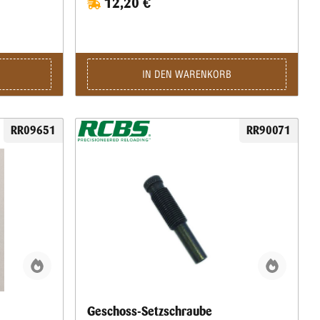
12,20 €
IN DEN WARENKORB
RR09651
RR90071
Geschoss-Setzschraube