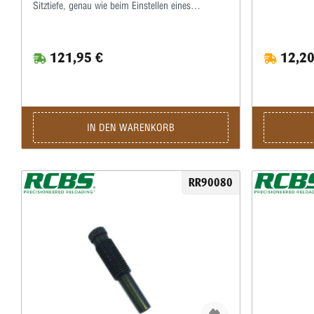
Sitztiefe, genau wie beim Einstellen eines
Zielfernrohrs, in 0.001"/0,025 mm-Schritten mit
Klickverstellung. Eine schnelle und einfache
Methode, um die Präzision und
121,95 €
12,20
Wiederholgenauigkeit zu erreichen, ohne die
zusätzlichen Kosten für eine spezielle Setzmatrize.
Passt auf jede Hornady-Setzmatrize. Ersetzen Sie
einfach die Standard-Setzschraube durch das
„Click-Adjust Bullet Seating Micrometer“.
IN DEN WARENKORB
RR90080