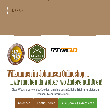
MEHR »
Willkommen im Johannsen Onlineshop ...
...wir machen da weiter, wo Andere aufhören!
Als autorisierter Smith & Wesson-Händler
gehören wir
Diese Website verwendet Cookies, um eine bestmögliche Erfahrung bieten zu
können.
Mehr Informationen ...
zum Club 30 Germany e.V., einem Zusammenschluss
weniger Fachhändler in Deutschland, die regelmäßig von
Ablehnen
Konfigurieren
Alle Cookies akzeptieren
Smith & Wesson geschult werden.