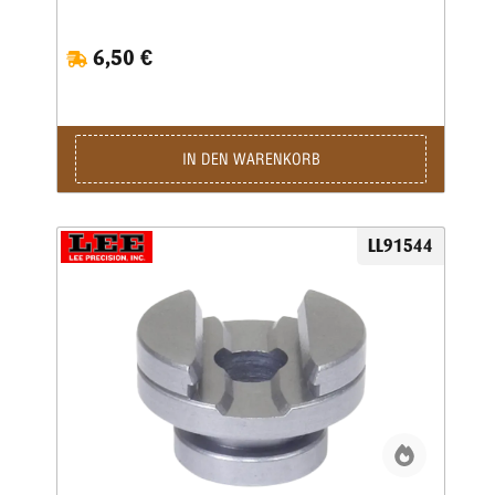
6,50 €
IN DEN WARENKORB
LL91544