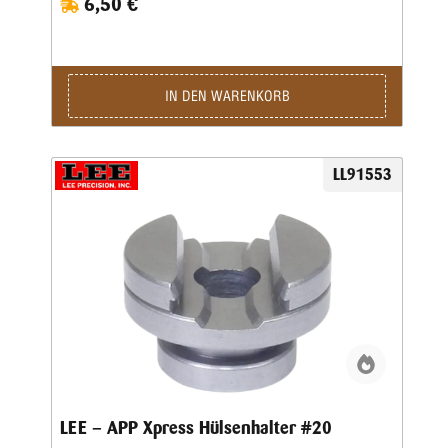
6,50 €
IN DEN WARENKORB
LL91553
LEE – APP Xpress Hülsenhalter #20