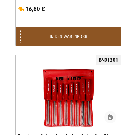
mit Sicherheit kein Büchsenmacher. Jeder Profi weiß, dass
16,80 €
man nicht nur Zeit und Mühe spart, wenn man den
richtigen Schraubendreher für jede Arbeit einsetzt, sondern
dass dadurch auch mögliche Schäden an wertvollen Waffen
und Zubehörteilen vermieden werden können.Forster bietet
eine Palette spezieller Schraubendreher an, diespeziell für
die besonderen Schrauben entwickelt wurden, die der
IN DEN WARENKORB
Büchsenmacher häufig antrifft. Gleichzeitig sind diese
Qualitätsschraubendreher mit Hohlschliff auch vielseitig
genug für den Einsatz bei vielen anderen Arbeiten.Alle
Forster-Schraubendreher sind aus gehärtetem Stahl der
BN01201
höchsten Qualität. Zwölf (12) verschiedene
Spezialschraubendreher sind einzeln erhältlich.Acht der
Meistbenutzten von Ihnen sind daneben auch zu einem
praktischen Set zusammengefasst worden.