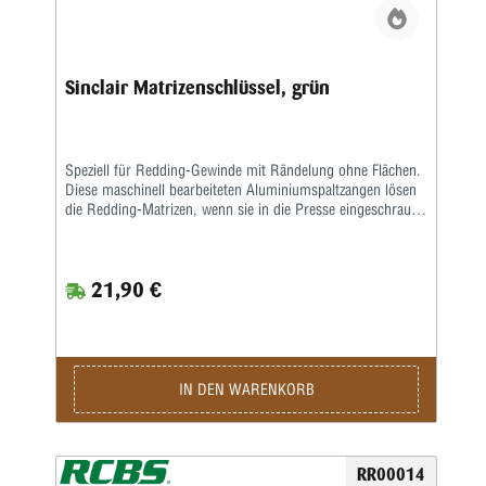
Sinclair Matrizenschlüssel, grün
Speziell für Redding-Gewinde mit Rändelung ohne Flächen.
Diese maschinell bearbeiteten Aluminiumspaltzangen lösen
die Redding-Matrizen, wenn sie in die Presse eingeschraubt
werden.Diese Zangen passen in den Sicherungsring des
Werkzeugkörpers, der häufig mit dem Werkzeug und der
Oberseite der Nachladepresse klemmt.Das kleinere Loch
21,90 €
passt auf die kleinere gerändelte Sicherungsmutter oben auf
der Nachladematrize, die die Entkappungsbaugruppe
verriegelt.Die konturierte Passform dieser Zangen
verhindert die Schäden, die routinemäßig an
Sicherungsringen von Handladern mit einstellbaren Zangen
auftreten.
IN DEN WARENKORB
RR00014