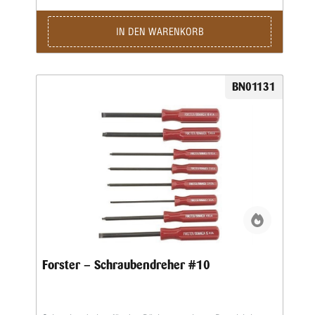
wertvollen Waffen und Zubehörteilen vermieden werden
können.Forster bietet eine Palette spezieller
Schraubendreher an, diespeziell für die besonderen
IN DEN WARENKORB
Schrauben entwickelt wurden, die der Büchsenmacher
häufig antrifft. Gleichzeitig sind diese
Qualitätsschraubendreher mit Hohlschliff auch vielseitig
genug für den Einsatz bei vielen anderen Arbeiten.Alle
BN01131
Forster-Schraubendreher sind aus gehärtetem Stahl der
höchsten Qualität. Zwölf (12) verschiedene
Spezialschraubendreher sind einzeln erhältlich.Acht der
Meistbenutzten von Ihnen sind daneben auch zu einem
praktischen Set zusammengefasst worden.
Forster – Schraubendreher #10