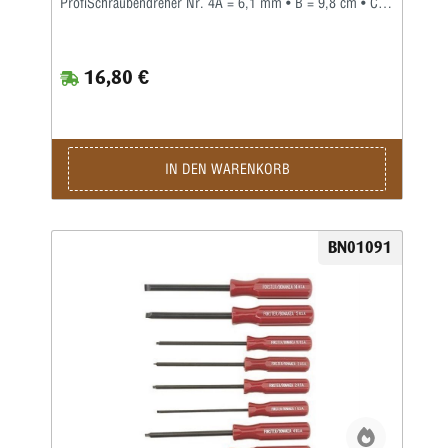
ProfiSchraubendreher Nr. 4A = 6,1 mm • B = 9,8 cm • C =
1,00 mm • D = 1,5 mmWer auch immer gesagt hat, '...ein
Schraubendreher ist einfach nur ein Schraubendreher', war
mit Sicherheit kein Büchsenmacher. Jeder Profi weiß, dass
16,80 €
man nicht nur Zeit und Mühe spart, wenn man den
richtigen Schraubendreher für jede Arbeit einsetzt, sondern
dass dadurch auch mögliche Schäden an wertvollen Waffen
und Zubehörteilen vermieden werden können.Forster bietet
eine Palette spezieller Schraubendreher an, diespeziell für
die besonderen Schrauben entwickelt wurden, die der
IN DEN WARENKORB
Büchsenmacher häufig antrifft. Gleichzeitig sind diese
Qualitätsschraubendreher mit Hohlschliff auch vielseitig
genug für den Einsatz bei vielen anderen Arbeiten.Alle
Forster-Schraubendreher sind aus gehärtetem Stahl der
BN01091
höchsten Qualität. Zwölf (12) verschiedene
Spezialschraubendreher sind einzeln erhältlich.Acht der
Meistbenutzten von Ihnen sind daneben auch zu einem
praktischen Set zusammengefasst worden.