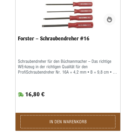
Forster – Schraubendreher #16
Schraubendreher für den Büchsenmacher – Das richtige
WErkzeug in der richtigen Qualität für den
ProfiSchraubendreher Nr. 16A = 4,2 mm • B = 9,8 cm • C
= 0,76 mm • D = 1,1 mmWer auch immer gesagt hat,
'...ein Schraubendreher ist einfach nur ein
Schraubendreher', war mit Sicherheit kein Büchsenmacher.
16,80 €
Jeder Profi weiß, dass man nicht nur Zeit und Mühe spart,
wenn man den richtigen Schraubendreher für jede Arbeit
einsetzt, sondern dass dadurch auch mögliche Schäden an
wertvollen Waffen und Zubehörteilen vermieden werden
können.Forster bietet eine Palette spezieller
Schraubendreher an, diespeziell für die besonderen
IN DEN WARENKORB
Schrauben entwickelt wurden, die der Büchsenmacher
häufig antrifft. Gleichzeitig sind diese