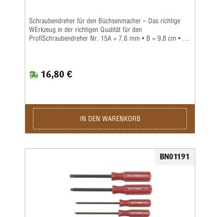
Schraubendreher für den Büchsenmacher – Das richtige
WErkzeug in der richtigen Qualität für den
ProfiSchraubendreher Nr. 15A = 7,6 mm • B = 9,8 cm • C
= 0,91 mm • D = 1,5 mmWer auch immer gesagt hat,
'...ein Schraubendreher ist einfach nur ein
Schraubendreher', war mit Sicherheit kein Büchsenmacher.
16,80 €
Jeder Profi weiß, dass man nicht nur Zeit und Mühe spart,
wenn man den richtigen Schraubendreher für jede Arbeit
einsetzt, sondern dass dadurch auch mögliche Schäden an
wertvollen Waffen und Zubehörteilen vermieden werden
können.Forster bietet eine Palette spezieller
Schraubendreher an, diespeziell für die besonderen
IN DEN WARENKORB
Schrauben entwickelt wurden, die der Büchsenmacher
häufig antrifft. Gleichzeitig sind diese
Qualitätsschraubendreher mit Hohlschliff auch vielseitig
genug für den Einsatz bei vielen anderen Arbeiten.Alle
BN01191
Forster-Schraubendreher sind aus gehärtetem Stahl der
höchsten Qualität. Zwölf (12) verschiedene
Spezialschraubendreher sind einzeln erhältlich.Acht der
Meistbenutzten von Ihnen sind daneben auch zu einem
praktischen Set zusammengefasst worden.