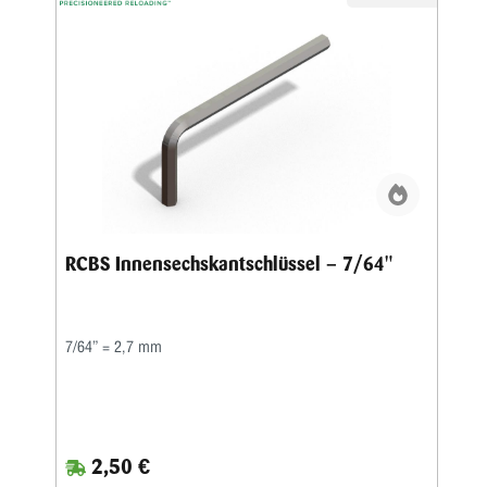
RCBS Innensechskantschlüssel – 7/64"
7/64” = 2,7 mm
2,50 €