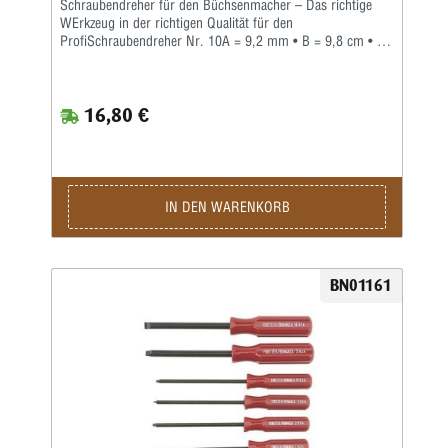
Schraubendreher für den Büchsenmacher – Das richtige
WErkzeug in der richtigen Qualität für den
ProfiSchraubendreher Nr. 10A = 9,2 mm • B = 9,8 cm • C
= 0,52 mm • D = 1,5 mmWer auch immer gesagt hat,
'...ein Schraubendreher ist einfach nur ein
Schraubendreher', war mit Sicherheit kein Büchsenmacher.
16,80 €
Jeder Profi weiß, dass man nicht nur Zeit und Mühe spart,
wenn man den richtigen Schraubendreher für jede Arbeit
einsetzt, sondern dass dadurch auch mögliche Schäden an
wertvollen Waffen und Zubehörteilen vermieden werden
können.Forster bietet eine Palette spezieller
Schraubendreher an, diespeziell für die besonderen
IN DEN WARENKORB
Schrauben entwickelt wurden, die der Büchsenmacher
häufig antrifft. Gleichzeitig sind diese
Qualitätsschraubendreher mit Hohlschliff auch vielseitig
genug für den Einsatz bei vielen anderen Arbeiten.Alle
BN01161
Forster-Schraubendreher sind aus gehärtetem Stahl der
höchsten Qualität. Zwölf (12) verschiedene
Spezialschraubendreher sind einzeln erhältlich.Acht der
Meistbenutzten von Ihnen sind daneben auch zu einem
praktischen Set zusammengefasst worden.