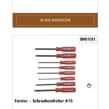
wenn man den richtigen Schraubendreher für jede Arbeit
einsetzt, sondern dass dadurch auch mögliche Schäden an
wertvollen Waffen und Zubehörteilen vermieden werden
können.Forster bietet eine Palette spezieller
Schraubendreher an, diespeziell für die besonderen
IN DEN WARENKORB
Schrauben entwickelt wurden, die der Büchsenmacher
häufig antrifft. Gleichzeitig sind diese
Qualitätsschraubendreher mit Hohlschliff auch vielseitig
genug für den Einsatz bei vielen anderen Arbeiten.Alle
BN01181
Forster-Schraubendreher sind aus gehärtetem Stahl der
höchsten Qualität. Zwölf (12) verschiedene
Spezialschraubendreher sind einzeln erhältlich.Acht der
Meistbenutzten von Ihnen sind daneben auch zu einem
praktischen Set zusammengefasst worden.
Forster – Schraubendreher #15