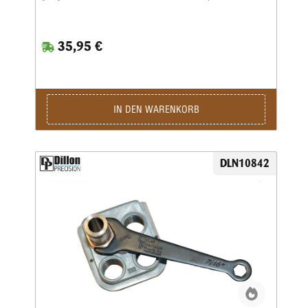
fest, um die Befestigungsschraube anzuziehen.Außerdem ist
er zum Lösen und Festziehen der Spindelschrauben und
Konterringe für die Hornady-Matrizen ausgelegt.
35,95 €
IN DEN WARENKORB
DLN10842