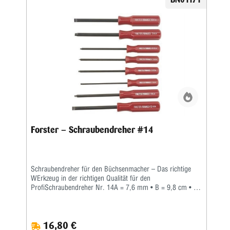
Forster-Schraubendreher sind aus gehärtetem Stahl der
höchsten Qualität. Zwölf (12) verschiedene
Spezialschraubendreher sind einzeln erhältlich.Acht der
Meistbenutzten von Ihnen sind daneben auch zu einem
praktischen Set zusammengefasst worden.
Forster – Schraubendreher #14
Schraubendreher für den Büchsenmacher – Das richtige
WErkzeug in der richtigen Qualität für den
ProfiSchraubendreher Nr. 14A = 7,6 mm • B = 9,8 cm • C
= 0,83 mm • D = 1,5 mmWer auch immer gesagt hat,
'...ein Schraubendreher ist einfach nur ein
Schraubendreher', war mit Sicherheit kein Büchsenmacher.
16,80 €
Jeder Profi weiß, dass man nicht nur Zeit und Mühe spart,