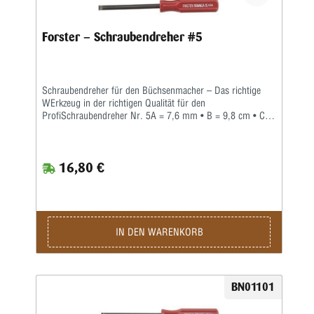
Forster – Schraubendreher #5
Schraubendreher für den Büchsenmacher – Das richtige
WErkzeug in der richtigen Qualität für den
ProfiSchraubendreher Nr. 5A = 7,6 mm • B = 9,8 cm • C =
1,0 mm • D = 1,5 mmWer auch immer gesagt hat, '...ein
Schraubendreher ist einfach nur ein Schraubendreher', war
mit Sicherheit kein Büchsenmacher. Jeder Profi weiß, dass
16,80 €
man nicht nur Zeit und Mühe spart, wenn man den
richtigen Schraubendreher für jede Arbeit einsetzt, sondern
dass dadurch auch mögliche Schäden an wertvollen Waffen
und Zubehörteilen vermieden werden können.Forster bietet
eine Palette spezieller Schraubendreher an, diespeziell für
die besonderen Schrauben entwickelt wurden, die der
IN DEN WARENKORB
Büchsenmacher häufig antrifft. Gleichzeitig sind diese
Qualitätsschraubendreher mit Hohlschliff auch vielseitig
genug für den Einsatz bei vielen anderen Arbeiten.Alle
Forster-Schraubendreher sind aus gehärtetem Stahl der
BN01101
höchsten Qualität. Zwölf (12) verschiedene
Spezialschraubendreher sind einzeln erhältlich.Acht der