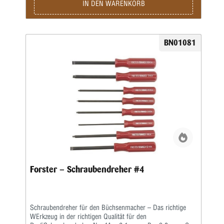
die besonderen Schrauben entwickelt wurden, die der
IN DEN WARENKORB
Büchsenmacher häufig antrifft. Gleichzeitig sind diese
Qualitätsschraubendreher mit Hohlschliff auch vielseitig
genug für den Einsatz bei vielen anderen Arbeiten.Alle
Forster-Schraubendreher sind aus gehärtetem Stahl der
BN01081
höchsten Qualität. Zwölf (12) verschiedene
Spezialschraubendreher sind einzeln erhältlich.Acht der
Meistbenutzten von Ihnen sind daneben auch zu einem
praktischen Set zusammengefasst worden.
Forster – Schraubendreher #4
Schraubendreher für den Büchsenmacher – Das richtige
WErkzeug in der richtigen Qualität für den