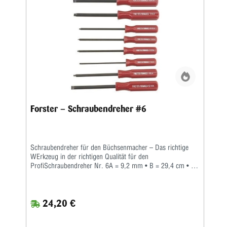
Meistbenutzten von Ihnen sind daneben auch zu einem
praktischen Set zusammengefasst worden.
Forster – Schraubendreher #6
Schraubendreher für den Büchsenmacher – Das richtige
WErkzeug in der richtigen Qualität für den
ProfiSchraubendreher Nr. 6A = 9,2 mm • B = 29,4 cm • C
= 1,59 mm • D = 1,5 mmWer auch immer gesagt hat,
'...ein Schraubendreher ist einfach nur ein
Schraubendreher', war mit Sicherheit kein Büchsenmacher.
24,20 €
Jeder Profi weiß, dass man nicht nur Zeit und Mühe spart,
wenn man den richtigen Schraubendreher für jede Arbeit
einsetzt, sondern dass dadurch auch mögliche Schäden an