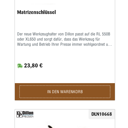
Matrizenschlüssel
Der neue Werkzeughalter von Dillon passt auf die RL 550B
oder XL650 und sorgt dafür, dass das Werkzeug für
Wartung und Betrieb Ihrer Presse immer wohlgeordnet und
griffbereit ist. Langes Suchen nach der passenden
Schlüsselgröße entfällt. Lieferung wahlweise mit oder ohne
Schlüssel, sodass Sie keine Extraschlüssel kaufen müssen,
23,80 €
falls Sie schon einen Satz besitzen.
IN DEN WARENKORB
DLN10668