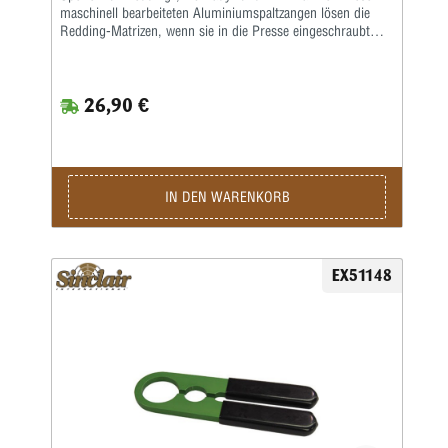
maschinell bearbeiteten Aluminiumspaltzangen lösen die
Redding-Matrizen, wenn sie in die Presse eingeschraubt
werden.Diese Zangen passen in den Sicherungsring des
Werkzeugkörpers, der häufig mit dem Werkzeug und der
Oberseite der Nachladepresse klemmt.Das kleinere Loch
26,90 €
passt auf die kleinere gerändelte Sicherungsmutter oben auf
der Nachladematrize, die die Entkappungsbaugruppe
verriegelt.Die konturierte Passform dieser Zangen
verhindert die Schäden, die routinemäßig an
Sicherungsringen von Handladern mit einstellbaren Zangen
auftreten.
IN DEN WARENKORB
EX51148