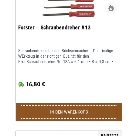
Forster – Schraubendreher #13
Schraubendreher für den Büchsenmacher – Das richtige
WErkzeug in der richtigen Qualität für den
ProfiSchraubendreher Nr. 13A = 6,1 mm • B = 9,8 cm • C
= 0,59 mm • D = 1,5 mmWer auch immer gesagt hat,
'...ein Schraubendreher ist einfach nur ein
Schraubendreher', war mit Sicherheit kein Büchsenmacher.
16,80 €
Jeder Profi weiß, dass man nicht nur Zeit und Mühe spart,
wenn man den richtigen Schraubendreher für jede Arbeit
einsetzt, sondern dass dadurch auch mögliche Schäden an
wertvollen Waffen und Zubehörteilen vermieden werden
können.Forster bietet eine Palette spezieller
Schraubendreher an, diespeziell für die besonderen
IN DEN WARENKORB
Schrauben entwickelt wurden, die der Büchsenmacher
häufig antrifft. Gleichzeitig sind diese
Qualitätsschraubendreher mit Hohlschliff auch vielseitig
genug für den Einsatz bei vielen anderen Arbeiten.Alle
BN01171