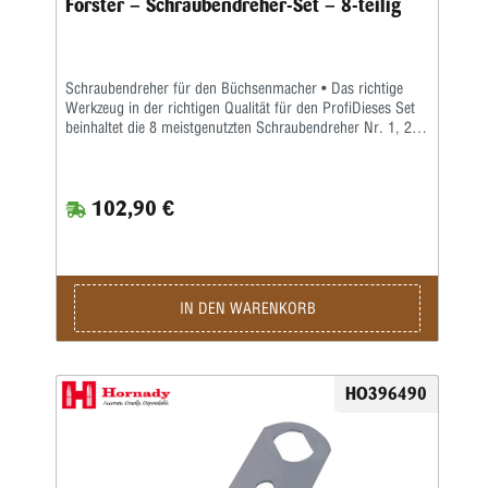
Forster – Schraubendreher-Set – 8-teilig
Schraubendreher für den Büchsenmacher • Das richtige
Werkzeug in der richtigen Qualität für den ProfiDieses Set
beinhaltet die 8 meistgenutzten Schraubendreher Nr. 1, 2,
3, 4, 5, 14, 15 und 16.Wer auch immer gesagt hat, '...ein
Schraubendreher ist einfach nur ein Schraubendreher', war
mit Sicherheit kein Büchsenmacher. Jeder Profi weiß, dass
102,90 €
man nicht nur Zeit und Mühe spart, wenn man den
richtigen Schraubendreher für jede Arbeit einsetzt, sondern
dass dadurch auch mögliche Schäden an wertvollen Waffen
und Zubehörteilen vermieden werden können.Forster bietet
eine Palette spezieller Schraubendreher an, die speziell für
die besonderen Schrauben entwickelt wurden, die der
IN DEN WARENKORB
Büchsenmacher häufig antrifft. Gleichzeitig sind diese
Qualitätsschraubendreher mit Hohlschliff auch vielseitig
genug für den Einsatz bei vielen anderen Arbeiten.Alle
Forster-Schraubendreher sind aus gehärtetem Stahl der
HO396490
höchsten Qualität. Zwölf (12) verschiedene
Spezialschraubendreher sind einzeln erhältlich.Acht der
Meistbenutzten von Ihnen sind daneben auch zu einem
praktischen Set zusammengefasst worden.