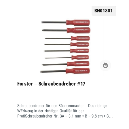
Qualitätsschraubendreher mit Hohlschliff auch vielseitig
genug für den Einsatz bei vielen anderen Arbeiten.Alle
BN01801
Forster-Schraubendreher sind aus gehärtetem Stahl der
höchsten Qualität. Zwölf (12) verschiedene
Spezialschraubendreher sind einzeln erhältlich.Acht der
Meistbenutzten von Ihnen sind daneben auch zu einem
praktischen Set zusammengefasst worden.
Forster – Schraubendreher #17
Schraubendreher für den Büchsenmacher – Das richtige
WErkzeug in der richtigen Qualität für den
ProfiSchraubendreher Nr. 3A = 3,1 mm • B = 9,8 cm • C =
0,86 mm • D = 1,2 mmWer auch immer gesagt hat, '...ein
Schraubendreher ist einfach nur ein Schraubendreher', war