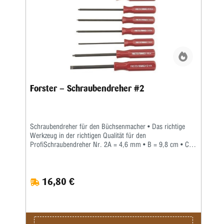
Forster – Schraubendreher #2
Schraubendreher für den Büchsenmacher • Das richtige
Werkzeug in der richtigen Qualität für den
ProfiSchraubendreher Nr. 2A = 4,6 mm • B = 9,8 cm • C =
0,78 mm • D = 1,1 mmWer auch immer gesagt hat, '...ein
Schraubendreher ist einfach nur ein Schraubendreher', war
mit Sicherheit kein Büchsenmacher. Jeder Profi weiß, dass
16,80 €
man nicht nur Zeit und Mühe spart, wenn man den
richtigen Schraubendreher für jede Arbeit einsetzt, sondern
dass dadurch auch mögliche Schäden an wertvollen Waffen
und Zubehörteilen vermieden werden können. Forster bietet
eine Palette spezieller Schraubendreher an, diespeziell für