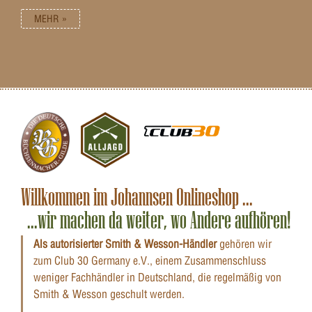
sowohl digital als auch physisch erhältlich. Bei
MEHR »
Zahlung mittels Kreditkarte oder Sofortüberweisung
ist der Gutschein zudem unmittelbar freigeschaltet
und einsatzbereit. Damit eignet er sich auch ideal als
kurzfristiges oder Spontangeschenk für den
passionierten Sportschützen, Jäger oder Wiederlader.
In physischer Form erhalten Sie den
Geschenkgutschein als ausgedrucktes Dokument
mittels Postversand. Damit eignet er sich besonders
gut zum direkten Verschenken mittels persönlicher
Übergabe. Ebenfalls sind unsere Gutscheine damit
besonders gut als dekorative und zudem zweckmäßige
Preise bei Wettkämpfen oder auch im Rahmen von
Ehrungen und Verleihungen geeignet.
Willkommen im Johannsen Onlineshop ...
...wir machen da weiter, wo Andere aufhören!
Als autorisierter Smith & Wesson-Händler
gehören wir
zum Club 30 Germany e.V., einem Zusammenschluss
weniger Fachhändler in Deutschland, die regelmäßig von
Smith & Wesson geschult werden.