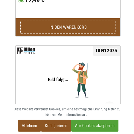
IN DEN WARENKORB
DLN12075
Diese Website verwendet Cookies, um eine bestmögliche Erfahrung bieten zu
können.
Mehr Informationen ...
Ablehnen
Konfigurieren
Alle Cookies akzeptieren
# 7 SHELLPLATE ''1050'' DILLON