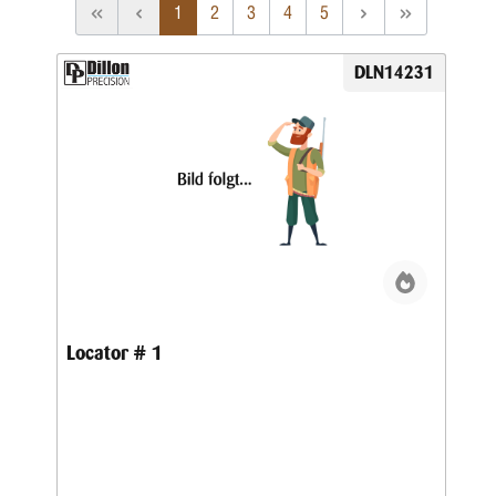
1
2
3
4
5
DLN14231
Locator # 1