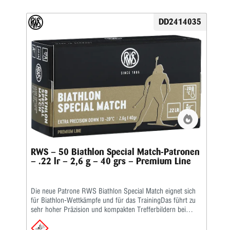
zuverlässige Zündung sorgt und Verschmutzungen in der
Umgebung des Schützen verhindert.Die wichtigsten
DD2414035
Merkmale auf einen Blick: Der neue Präzisionsstandard für
Biathleten • Unvergleichliche Präzision und Beständigkeit
dank einzigartiger Produktionsverfahren • Jede Charge wird
nach den höchsten Standards geprüft und getestet •
Gleichmäßige Geschwindigkeit auch bei niedrigen
Temperaturen • Entwickelt mit Kühlsystemen für beste
Ergebnisse bis -20 °CKaliber: .22 lr • Gewicht: 2,6 g •
Grains: 40 • Geschoss-Art: BR • Bleifrei: Nein • Waffentyp:
Gewehr • BC-Wert: 0,136 • Anwendungsgebiete: Training/
Wettkampf • Geeignet für: Biathlon 50 m
RWS – 50 Biathlon Special Match-Patronen
– .22 lr – 2,6 g – 40 grs – Premium Line
Die neue Patrone RWS Biathlon Special Match eignet sich
für Biathlon-Wettkämpfe und für das TrainingDas führt zu
sehr hoher Präzision und kompakten Trefferbildern bei
Temperaturen bis -20 °C. Um diesen Qualitätsstandard zu
erreichen, wurde die Patrone Biathlon Special Match mit