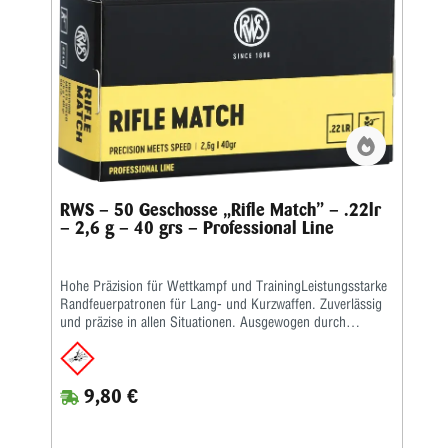
RWS – 50 Geschosse „Rifle Match” – .22lr
– 2,6 g – 40 grs – Professional Line
Hohe Präzision für Wettkampf und TrainingLeistungsstarke
Randfeuerpatronen für Lang- und Kurzwaffen. Zuverlässig
und präzise in allen Situationen. Ausgewogen durch
spezielle Zusammenstellung hochwertiger Komponenten –
vom Geschoss über das ausgewählte Pulver bis hin zur
hochpräzisen Laborierung.Die Merkmale auf einen Blick:
9,80 €
Das Ass im Gewehr • Spezialpatrone für den Gewehrbereich
• Optimale Geschwindigkeitsentwicklung • Sehr gutes
Leistungsbild • Attraktiver Preis • Kaliber: .22 lang für