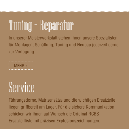
Kleinkaliber 50 m Dreistellung, Biathlon 50 m, 100 Meter
liegend, Benchrest 50 m, Freie Pistole, Sommerbiathlon
Tuning – Reparatur
In unserer Meisterwerkstatt stehen Ihnen unsere Spezialisten
für Montagen, Schäftung, Tuning und Neubau jederzeit gerne
zur Verfügung.
MEHR »
Service
Führungsdorne, Matrizensätze und die wichtigen Ersatzteile
liegen griffbereit am Lager. Für die sichere Kommunikation
schicken wir Ihnen auf Wunsch die Original RCBS-
Ersatzteilliste mit präzisen Explosionszeichnungen.