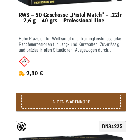
RWS – 50 Geschosse „Pistol Match” – .22lr
– 2,6 g – 40 grs – Professional Line
Hohe Präzision für Wettkampf und TrainingLeistungsstarke
Randfeuerpatronen für Lang- und Kurzwaffen. Zuverlässig
und präzise in allen Situationen. Ausgewogen durch
spezielle Zusammenstellung hochwertiger Komponenten –
vom Geschoss über das ausgewählte Pulver bis hin zur
hochpräzisen Laborierung.Die Merkmale auf einen Blick:
9,80 €
Sichere Funktion und hohe Präzision Ideal für Sport- und
Standardpistole auf 25 m • Zuverlässige Funktion auch in
sensiblen Pistolen • Hervorragende innenballistische Werte •
Kraftsparend durch geringe Belastung der Armmuskulatur •
Überzeugendes Preis-Leistungs-Verhältnis • Kaliber: .22
lang für Büchsen • Bleigeschoss, 2,6 g, V0 275 m/s
IN DEN WARENKORB
(Lauflänge: 13 cm)Kaliber: .22 lr • Gewicht: 2,6 g • Grains:
40 • Geschoss-Art: BR • Bleifrei: Nein • Waffentyp: Pistole •
BC-Wert: 0,132 • Anwendungsgebiete: Training /
Wettkampf • Geeignet für: Sportpistole / Standardpistole /
DN34225
Schnellfeuerpistole / Feldpistole