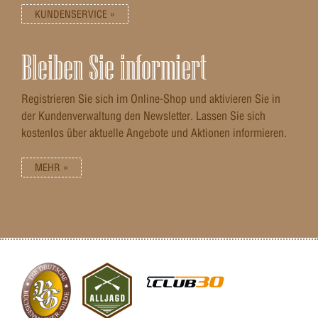
KUNDENSERVICE »
Bleiben Sie informiert
Registrieren Sie sich im Online-Shop und aktivieren Sie in
der Kundenverwaltung den Newsletter. Lassen Sie sich
kostenlos über aktuelle Angebote und Aktionen informieren.
MEHR »