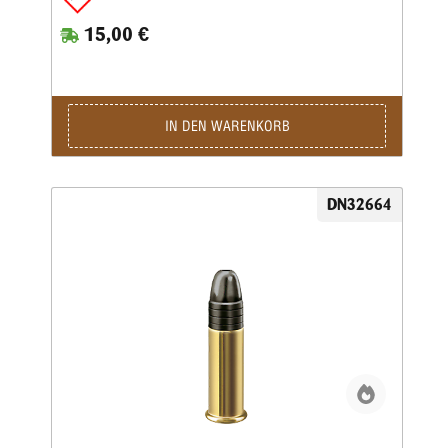
einem speziellen Kühlsystem entwickelt und getestet.
15,00 €
Dadurch wurden Bedingungen geschaffen, die denen der
Wettkämpfe ähneln. Die Patrone hat ein 2,6 g (40 gr)
schweres Blei-Rundkopfprojektil mit einer konstanten
Mündungsgeschwindigkeit von 320 m/s bei -20 °C. Sie hat
ein bleifreies Anzündhütchen, das für eine zuverlässige
Zündung sorgt und Verschmutzungen in der Umgebung des
IN DEN WARENKORB
Schützen verhindert.Die wichtigsten Merkmale auf einen
Blick: Wettkampfqualität für Biathleten • Empfohlen für
Training und Wettkampf • Unvergleichliche Präzision und
Beständigkeit dank einzigartiger Produktionsverfahren •
DN32664
Entwickelt mit Kühlsystemen für beste Ergebnisse bis -20
°CKaliber: .22 lr • Gewicht: 2,6 g • Grains: 40 • Geschoss-
Art: BR • Bleifrei: Nein • Waffentyp: Gewehr • BC-Wert:
0,136 • Anwendungsgebiete: Training/ Wettkampf •
Geeignet für: Biathlon 50 m