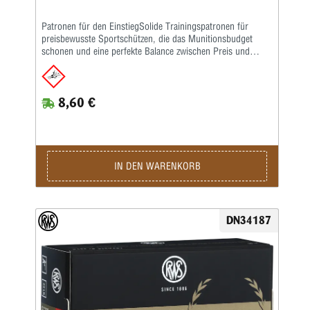
Patronen für den EinstiegSolide Trainingspatronen für
preisbewusste Sportschützen, die das Munitionsbudget
schonen und eine perfekte Balance zwischen Preis und
Leistung bieten – speziell bei intensiven Schießeinheiten mit
hohen Schussfolgen.Die Merkmale auf einen Blick:
Konkurrenzlose Qualität als Universalpatrone •
8,60 €
Regelmäßige, gute Schussleistung • Ausgeglichene
Geschwindigkeit • Bewährte Gewehrpatrone für das Training
• Kaliber: .22 lang für Büchsen • Bleigeschoss, 2,6 g, V0
330 m/s (Lauflänge: 65 cm)Kaliber: .22 lr • Gewicht: 2,6 g
• Grains: 40 • Geschoss-Art: BR • Bleifrei: Nein •
Waffentyp: Gewehr • BC-Wert: 0,132 • Anwendungsgebiete:
IN DEN WARENKORB
Training / Wettkampf • Geeignet für: Kleinkaliber 100 m
stehend / Kleinkaliber 50 m Dreistellung / Biathlon 50 m /
Sommerbiathlon / Plinking
DN34187