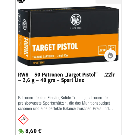
stehend / Kleinkaliber 50 m Dreistellung / Kleinkaliber 100
m liegend / Salonschießen (DK) / Biathlon 50 m
RWS – 50 Patronen „Target Pistol” – .22lr
– 2,6 g – 40 grs – Sport Line
Patronen für den EinstiegSolide Trainingspatronen für
preisbewusste Sportschützen, die das Munitionsbudget
schonen und eine perfekte Balance zwischen Preis und
Leistung bieten – speziell bei intensiven Schießeinheiten mit
hohen Schussfolgen.Die Merkmale auf einen Blick: Schnelle
Trainingspatrone • Präzise und zuverlässig • Die Patrone
8,60 €
funktioniert auch in kritischen Pistolen und • Halbautomaten