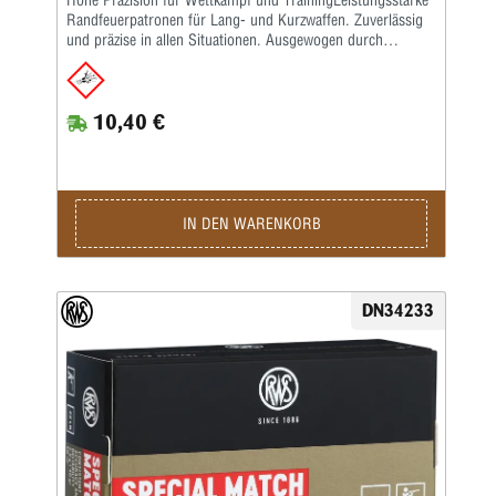
Hohe Präzision für Wettkampf und TrainingLeistungsstarke
Randfeuerpatronen für Lang- und Kurzwaffen. Zuverlässig
und präzise in allen Situationen. Ausgewogen durch
spezielle Zusammenstellung hochwertiger Komponenten –
vom Geschoss über das ausgewählte Pulver bis hin zur
hochpräzisen Laborierung.Die Merkmale auf einen Blick:
10,40 €
Schnelle Trainings- und Wettkampfpatrone •
Geschwindigkeit im Überschallbereich • Hohe Präzision
sowohl auf 50 m als auch auf 100 m • Alternative bei
sensiblen Läufen • Trainingspatrone zur R 100 • Kaliber: .22
lang für Büchsen • Bleigeschoss, 2,6 g, V0 345 m/s
(Lauflänge: 65 cm)Kaliber: .22 lr • Gewicht: 2,6 g • Grains:
IN DEN WARENKORB
40 • Geschoss-Art: BR • Bleifrei: Nein • Waffentyp: Gewehr
• BC-Wert: 0,132 • Anwendungsgebiete: Training /
Wettkampf • Geeignet für: Kleinkaliber 50 m liegend /
Kleinkaliber 100 m stehend / Kleinkaliber 50 m Dreistellung
DN34233
/ Kleinkaliber 100 m liegend / Salonschießen (DK) / Biathlon
50 m