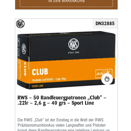
IN DEN WARENKORB
Plinking
DN32885
RWS – 50 Randfeuergpatronen „Club” –
.22lr – 2,6 g – 40 grs – Sport Line
Die RWS „Club” ist der Einstieg in die Welt der RWS
PräzisionsmunitionAus vielen Langwaffen und Pistolen
bringt diese Randfeuerpatrone eine tadellose Leistung und