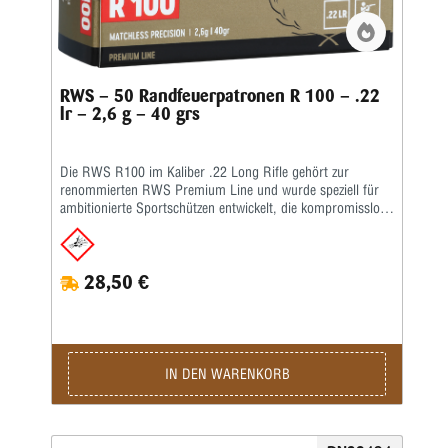
RWS – 50 Randfeuerpatronen R 100 – .22
lr – 2,6 g – 40 grs
Die RWS R100 im Kaliber .22 Long Rifle gehört zur
renommierten RWS Premium Line und wurde speziell für
ambitionierte Sportschützen entwickelt, die kompromisslose
Präzision und maximale Schussleistung verlangen. Ob im
Wettkampf oder beim anspruchsvollen Training – die RWS
R100 überzeugt mit außergewöhnlicher Fertigungsqualität,
28,50 €
hervorragender Konstanz und engsten Schussbildern. Als
Premium-Matchpatrone genießt die RWS R100 weltweit
einen ausgezeichneten Ruf und wird von zahlreichen
nationalen und internationalen Spitzenschützen eingesetzt.
Dank ihrer hohen Mündungsgeschwindigkeit im
Überschallbereich eignet sie sich besonders für KK-
IN DEN WARENKORB
Gewehrdisziplinen auf 50 und 100 Metern.Die RWS
Premium Line steht seit Jahrzehnten für höchste Qualität im
Kleinkaliberschießen. Die R100 wird nach denselben hohen
Fertigungsstandards produziert, für die RWS weltweit