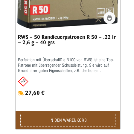
RWS – 50 Randfeuerpatronen R 50 – .22 lr
– 2,6 g – 40 grs
Perfektion mit ÜberschallDie R100 von RWS ist eine Top-
Patrone mit überragender Schussleistung. Sie wird auf
Grund ihrer guten Eigenschaften, z.B. der hohen
Geschwindigkeit im Überschallbereich, von international
erfolgreichen Sportschützen bevorzugt. Egal ob auf 50 m
oder 100 m die R100 ist für beides bestens geeignet. Sie
27,60 €
bietet eine hohe Präzision beim Schießen mit dem Gewehr
oder Pistole. Die R100 gehört zu den Randfeuerpatronen,
welche speziell für Biathleten hervorragend geeignet
ist.Kaliber: .22 lr • Gewicht: 2,6 g • Grains: 40 • Art:
Matchless Precision • Geschoss-Art: BR • Waffentyp:
Gewehr / Pistole • Bleifrei: Nein • BC-Wert: 0,136 •
IN DEN WARENKORB
Anwendungsgebiete: Training, Wettkampf • Geeignet für:
Kleinkaliber 100 m liegend, Kleinkaliber 100 m stehend,