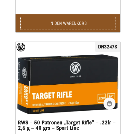
zuverlässig • Kaliber: .22 lang für Büchsen • Bleigeschoss,
2,6 g, V0 285 m/s (Lauflänge: 13 cm)Kaliber: .22 lr •
Gewicht: 2,6 g • Grains: 40 • Geschoss-Art: BR • Bleifrei:
Nein • Waffentyp: Pistole • BC-Wert: 0,132 •
Anwendungsgebiete: Training / Wettkampf • Geeignet für:
IN DEN WARENKORB
Plinking / Sportpistole / Standardpistole / Feldpistole
DN32478
RWS – 50 Patronen „Target Rifle” – .22lr –
2,6 g – 40 grs – Sport Line