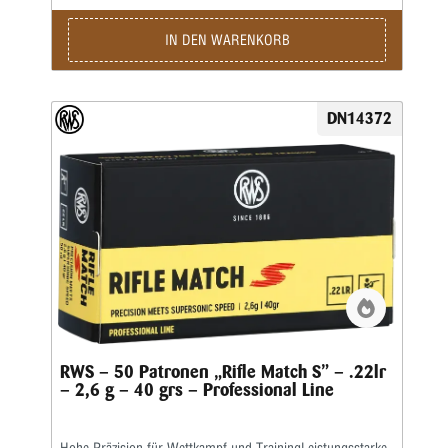
Büchsen • Bleigeschoss, 2,6 g, V0 330 m/s (Lauflänge: 65
cm)Kaliber: .22 lr • Gewicht: 2,6 g • Grains: 40 • Geschoss-
Art: BR • Bleifrei: Nein • Waffentyp: Gewehr • BC-Wert:
IN DEN WARENKORB
0,132 • Anwendungsgebiete: Training / Wettkampf •
Geeignet für: Kleinkaliber 50 m liegend / Kleinkaliber 100 m
stehend / Kleinkaliber 50 m Dreistellung / Kleinkaliber 100
m liegend / Salonschießen (DK) / Biathlon 50 m
DN14372
RWS – 50 Patronen „Rifle Match S” – .22lr
– 2,6 g – 40 grs – Professional Line