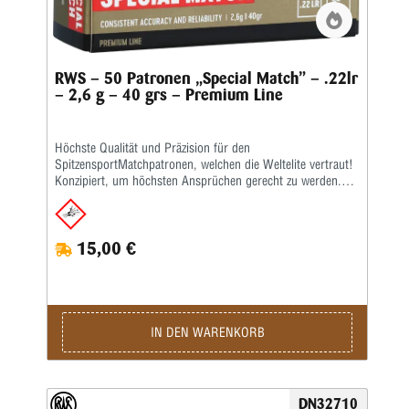
RWS – 50 Patronen „Special Match” – .22lr
– 2,6 g – 40 grs – Premium Line
Höchste Qualität und Präzision für den
SpitzensportMatchpatronen, welchen die Weltelite vertraut!
Konzipiert, um höchsten Ansprüchen gerecht zu werden.
Durch ausgewählte Materialbeschaffenheit, enge
Fertigungstoleranzen und professionelle Präzisionsprüfung
kompromisslos in puncto Qualität und Zuverlässigkeit – für
15,00 €
exakte Treffer und kleinste, gleichmäßige Schussbilder.Die
Merkmale auf einen Blick: Sehr hohe Qualität und Präzision
• Reduziert in Wettkampf und Training die Fehlerquote •
Empfohlen für den Gesamtbereich KK-Gewehr sowie Freie
Pistole und Sportpistole • Kaliber: .22 lang für Büchsen •
Bleigeschoss, 2,6 g, V0 330 m/s (Lauflänge: 65 cm)Kaliber:
IN DEN WARENKORB
.22 lr • Gewicht: 2,6 g • Grains: 40 • Geschoss-Art: BR •
Bleifrei: Nein • Waffentyp: Gewehr / Pistole • BC-Wert:
0,132 • Anwendungsgebiete: Training / Wettkampf •
Geeignet für: Kleinkaliber 50 m liegend / Kleinkaliber 100 m
DN32710