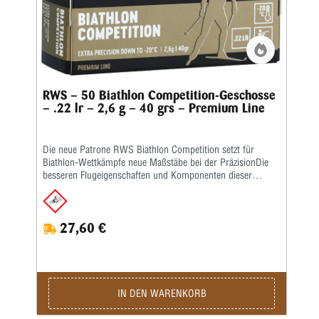
suchen. Die High-Velocity-Laborierung sorgt für eine flache
Flugbahn und eine überzeugende Leistung auf dem
Schießstand sowie bei zulässigen jagdlichen Anwendungen.
Dank der bewährten RWS-Fertigungsqualität erhalten Sie
eine Premium-Randfeuerpatrone, auf die Sie sich jederzeit
verlassen können. ! Verkauf nur mit gültigem
Erwerbsnachweis !
RWS – 50 Biathlon Competition-Geschosse
– .22 lr – 2,6 g – 40 grs – Premium Line
Die neue Patrone RWS Biathlon Competition setzt für
Biathlon-Wettkämpfe neue Maßstäbe bei der PräzisionDie
besseren Flugeigenschaften und Komponenten dieser
Patrone sorgen für einzigartige Präzision bei Temperaturen
bis -20 °C. Das kompaktere Trefferbild der RWS Biathlon
Competition im Vergleich zum wichtigsten
27,60 €
Konkurrenzprodukt beweist die höhere Genauigkeit dieser
Patrone. Um diesen Qualitätsstandard zu erreichen, wurde
die Munition mit einem speziellen Kühlsystem entwickelt
und getestet. Dadurch wurden Bedingungen geschaffen, die
denen der Wettkämpfe ähneln. Die Patrone hat ein 2,6 g
(40 gr) schweres Blei-Rundkopfgeschoss mit einer
IN DEN WARENKORB
konstanten Mündungsgeschwindigkeit von 320 m/s bei -20
°C. Sie hat ein bleifreies Anzündhütchen, das für eine