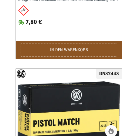
erreicht zufriedenstellende Präzisionsergebnisse. Das macht
sie zu einer idealen Patrone für Einsteiger und alle Schützen,
die ihr Trainings-Budget schonen möchten.Kaliber: .22 lr •
7,80 €
Gewicht: 2,6 g • Grains: 40 • Geschoss-Art: BR • Bleifrei:
Nein • Waffentyp: Gewehr / Pistole • Anwendungsgebiete:
Breitensport / Training / Wettkampf • Geeignet für:
Kleinkaliber 100 m stehend, Kleinkaliber 50 m Dreistellung,
Salonschießen (DK), Sommerbiathlon, Plinking,
Sportpistole, Standardpistole, Feldpistole
IN DEN WARENKORB
DN32443