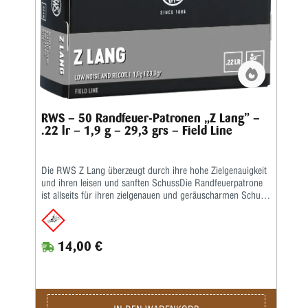
RWS – 50 Randfeuer-Patronen „Z Lang” –
.22 lr – 1,9 g – 29,3 grs – Field Line
Die RWS Z Lang überzeugt durch ihre hohe Zielgenauigkeit
und ihren leisen und sanften SchussDie Randfeuerpatrone
ist allseits für ihren zielgenauen und geräuscharmen Schuss
bekannt. Der Schuss ist so leise, dass selbst das Schießen
im geschlossenen Raum ohne einen Gehörschutz möglich
ist. Aufgrund dieses Schussverhaltens und ihrer enormen
14,00 €
Zuverlässigkeit ist die RWS Z Lang unter Sportschützen
eine sehr beliebte Trainings- sowie Wettkampfmunition
sowohl im Breiten- als auch im Leistungssport.Kaliber: .22
lr • Gewicht: 1,9 g • Grains: 29,3 • Geschoss-Art: BR •
Bleifrei: Nein • Waffentyp: Gewehr • Anwendungsgebiete:
Salonschießen (DK) / Königsschießen (Vogelschießen) /