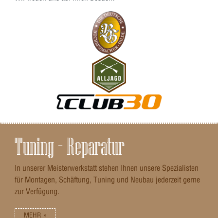
Tuning – Reparatur
In unserer Meisterwerkstatt stehen Ihnen unsere Spezialisten
für Montagen, Schäftung, Tuning und Neubau jederzeit gerne
zur Verfügung.
MEHR »