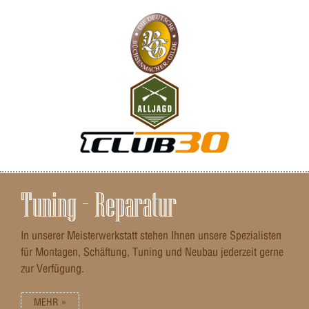
Tuning – Reparatur
In unserer Meisterwerkstatt stehen Ihnen unsere Spezialisten
für Montagen, Schäftung, Tuning und Neubau jederzeit gerne
zur Verfügung.
MEHR »