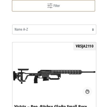
Filter
VR5JA2110
Victrix – Rep.-Büchse Gladio Small Bore