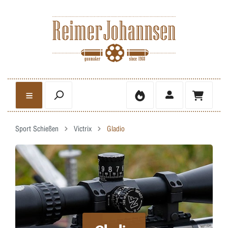
Sport Schießen
Victrix
Gladio