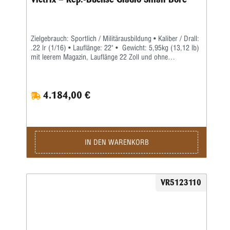
Zielgebrauch: Sportlich / Militärausbildung • Kaliber / Drall:
.22 lr (1/16) • Lauflänge: 22" • Gewicht: 5,95kg (13,12 lb)
mit leerem Magazin, Lauflänge 22 Zoll und ohne
Zielfernrohr • Abmessungen: Gesamtlänge geschlossen:
804 mm (31,65") / Offene Gesamtlänge: 1050 mm (41,33”)
/ Mit Mündungsgewindeschutz und Lauflänge 22“ •
4.184,00 €
Basisgewehr: Lothar Walther Hammergeschmiedeter
gezogener Lauf aus Spezialstahl – Hinterschaft mit
horizontaler und vertikaler Mehrfachhebeleinstellung, ein
einziehbares Einbeinstativ mit schneller
Positionierungseinstellung und Feineinstellung und einem
isolierten Backenstück – 10-Schuss-Magazin mit
IN DEN WARENKORB
Einzelzufuhr und Einzelstapel – Wendbares Faltsystem mit
EVO-Knöpfen – Achteckiger elliptischer Vorderschaft mit M-
LOK®-System, einer integrierten 20-MoA-Monoblock-
Oberschiene und einer integrierten Monoblock-Schiene zur
VR5123110
Montage eines Zweibeins gemäß STANAG 4694/Mil std
1913 – Ergonomischer und austauschbarer Nullwinkel-Griff
mit flacher Oberseite für Standard-AR-Plattform – 20 MoA
Aktionsschiene nach STANAG 4694/Mil std 1913 –
Mündungsgewindeschutz – Abnehmbarer