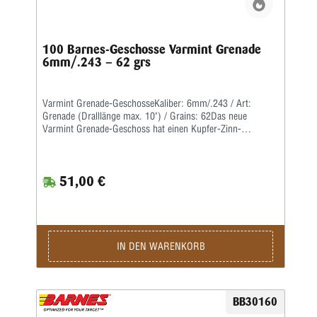
100 Barnes-Geschosse Varmint Grenade
6mm/.243 – 62 grs
Varmint Grenade-GeschosseKaliber: 6mm/.243 / Art:
Grenade (Dralllänge max. 10") / Grains: 62Das neue
Varmint Grenade-Geschoss hat einen Kupfer-Zinn-
Verbundkern und zerlegt sich extrem leicht.Das Geschoss
bleibt einerseits auch bei extrem hohen
Fluggeschwindigkeiten intakt, zerlegt sich aber andererseits
51,00 €
beim Aufschlag explosionsartig.Dadurch ist es besonders
für verlässliches, zielgenaues Erlegen von kleinem Raubwild
auf große Distanzen geeignet.
IN DEN WARENKORB
BB30160