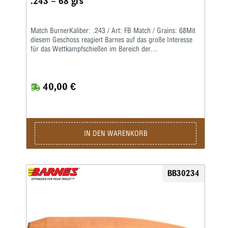
.243 – 68 grs
Match BurnerKaliber: .243 / Art: FB Match / Grains: 68Mit
diesem Geschoss reagiert Barnes auf das große Interesse
für das Wettkampfschießen im Bereich der
Hochleistungsgewehre.Match Burner sind preiswerte
Wettkampfgeschosse mit Bleikern, einer langgezogenen
Boattail-Form und einem hohen ballistischen Koeffizienten.
40,00 €
IN DEN WARENKORB
BB30234