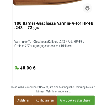
100 Barnes-Geschosse Varmin-A-Tor HP-FB
.243 – 72 grs
Varmin-A-Tor-GeschosseKaliber: .243 / Art: HP-FB /
Grains: 72Zerlegungsgeschoss mit Bleikern
40,00 €
Diese Website verwendet Cookies, um eine bestmögliche Erfahrung bieten zu
IN DEN WARENKORB
können.
Mehr Informationen ...
Ablehnen
Konfigurieren
Alle Cookies akzeptieren