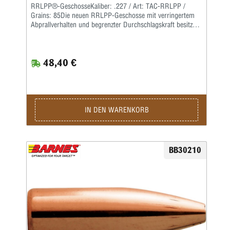
RRLPP®-GeschosseKaliber: .227 / Art: TAC-RRLPP /
Grains: 85Die neuen RRLPP-Geschosse mit verringertem
Abprallverhalten und begrenzter Durchschlagskraft besitzen
einen zerbrechlichen Kupfer-Zinn-Kern aus Pulvermetall in
einem Messingmantel.Die Geschosse sind bleifrei und
entsprechen dadurch diesbezüglichen Auflagen für den
48,40 €
behördlichen Einsatz.Die Geschosse haben eine offene
Spitze und zerlegen sich während des Fluges auch bei sehr
hohen Geschwindigkeiten und extremem Drall nicht.Sie
vereinen Präzision und explosionsartige
Zerlegung.Übungsschießscheiben aus Stahl werden nicht
zersört.
IN DEN WARENKORB
BB30210