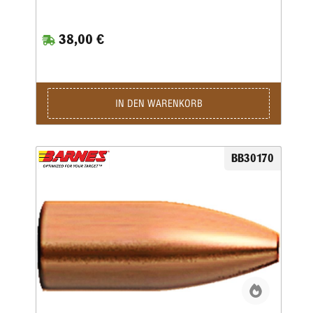
Geschoss bleibt einerseits auch bei extrem hohen
Fluggeschwindigkeiten intakt, zerlegt sich aber andererseits
beim Aufschlag explosionsartig.Dadurch ist es besonders
38,00 €
für verlässliches, zielgenaues Erlegen von kleinem Raubwild
auf große Distanzen geeignet.
IN DEN WARENKORB
BB30170