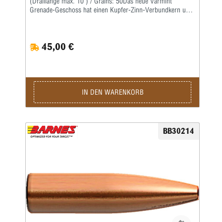
(Dralllänge max. 10") / Grains: 50Das neue Varmint
Grenade-Geschoss hat einen Kupfer-Zinn-Verbundkern und
zerlegt sich extrem leicht.Das Geschoss bleibt einerseits
auch bei extrem hohen Fluggeschwindigkeiten intakt, zerlegt
sich aber andererseits beim Aufschlag
45,00 €
explosionsartig.Dadurch ist es besonders für verlässliches,
zielgenaues Erlegen von kleinem Raubwild auf große
Distanzen geeignet.
IN DEN WARENKORB
BB30214