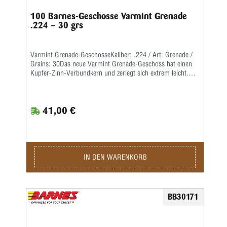
100 Barnes-Geschosse Varmint Grenade
.224 – 30 grs
Varmint Grenade-GeschosseKaliber: .224 / Art: Grenade /
Grains: 30Das neue Varmint Grenade-Geschoss hat einen
Kupfer-Zinn-Verbundkern und zerlegt sich extrem leicht.Das
Geschoss bleibt einerseits auch bei extrem hohen
Fluggeschwindigkeiten intakt, zerlegt sich aber andererseits
beim Aufschlag explosionsartig.Dadurch ist es besonders
41,00 €
für verlässliches, zielgenaues Erlegen von kleinem Raubwild
auf große Distanzen geeignet.
IN DEN WARENKORB
BB30171