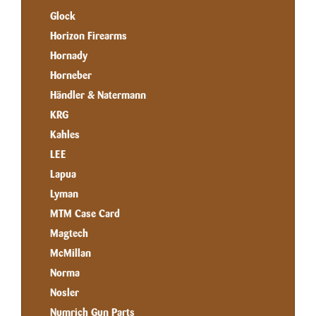
Glock
Horizon Firearms
Hornady
Horneber
Händler & Natermann
KRG
Kahles
LEE
Lapua
Lyman
MTM Case Card
Magtech
McMillan
Norma
Nosler
Numrich Gun Parts