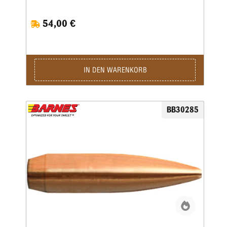
Wettkampfgeschosse mit Bleikern, einer langgezogenen
Boattail-Form und einem hohen ballistischen Koeffizienten.
54,00 €
IN DEN WARENKORB
BB30285