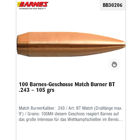
BB30206
100 Barnes-Geschosse Match Burner BT
.243 – 105 grs
Match BurnerKaliber: .243 / Art: BT Match (Dralllänge max.
9") / Grains: 105Mit diesem Geschoss reagiert Barnes auf
das große Interesse für das Wettkampfschießen im Bereich
der Hochleistungsgewehre.Match Burner sind preiswerte
Wettkampfgeschosse mit Bleikern, einer langgezogenen
Boattail-Form und einem hohen ballistischen Koeffizienten.