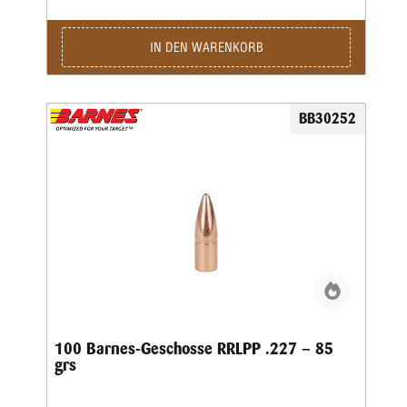
IN DEN WARENKORB
BB30252
100 Barnes-Geschosse RRLPP .227 – 85
grs