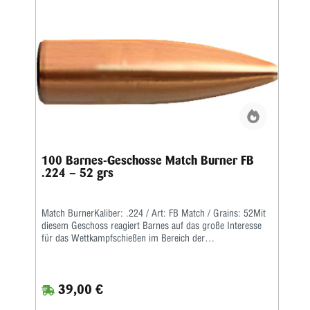
100 Barnes-Geschosse Match Burner FB
.224 – 52 grs
Match BurnerKaliber: .224 / Art: FB Match / Grains: 52Mit
diesem Geschoss reagiert Barnes auf das große Interesse
für das Wettkampfschießen im Bereich der
Hochleistungsgewehre.Match Burner sind preiswerte
Wettkampfgeschosse mit Bleikern, einer langgezogenen
Boattail-Form und einem hohen ballistischen Koeffizienten.
39,00 €