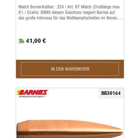
Match BurnerKaliber: .224 / Art: BT Match (Dralllänge max.
9") / Grains: 69Mit diesem Geschoss reagiert Barnes auf
das große Interesse für das Wettkampfschießen im Bereich
der Hochleistungsgewehre.Match Burner sind preiswerte
Wettkampfgeschosse mit Bleikern, einer langgezogenen
Boattail-Form und einem hohen ballistischen Koeffizienten.
41,00 €
IN DEN WARENKORB
BB30164