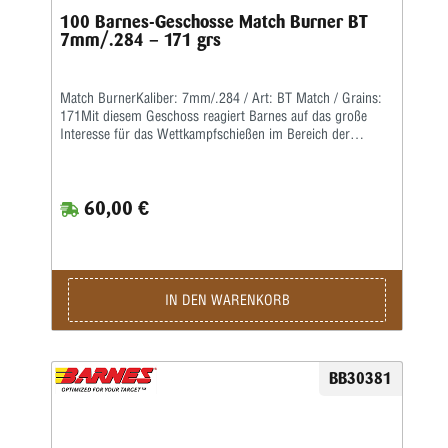
100 Barnes-Geschosse Match Burner BT
7mm/.284 – 171 grs
Match BurnerKaliber: 7mm/.284 / Art: BT Match / Grains:
171Mit diesem Geschoss reagiert Barnes auf das große
Interesse für das Wettkampfschießen im Bereich der
Hochleistungsgewehre.Match Burner sind preiswerte
Wettkampfgeschosse mit Bleikern, einer langgezogenen
Boattail-Form und einem hohen ballistischen Koeffizienten.
60,00 €
IN DEN WARENKORB
BB30381