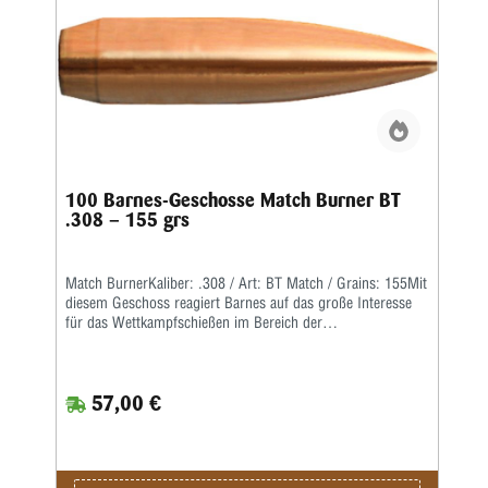
100 Barnes-Geschosse Match Burner BT
.308 – 155 grs
Match BurnerKaliber: .308 / Art: BT Match / Grains: 155Mit
diesem Geschoss reagiert Barnes auf das große Interesse
für das Wettkampfschießen im Bereich der
Hochleistungsgewehre.Match Burner sind preiswerte
Wettkampfgeschosse mit Bleikern, einer langgezogenen
Boattail-Form und einem hohen ballistischen Koeffizienten.
57,00 €