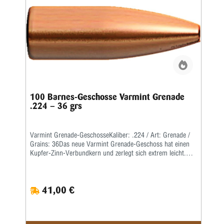
100 Barnes-Geschosse Varmint Grenade
.224 – 36 grs
Varmint Grenade-GeschosseKaliber: .224 / Art: Grenade /
Grains: 36Das neue Varmint Grenade-Geschoss hat einen
Kupfer-Zinn-Verbundkern und zerlegt sich extrem leicht.Das
Geschoss bleibt einerseits auch bei extrem hohen
Fluggeschwindigkeiten intakt, zerlegt sich aber andererseits
beim Aufschlag explosionsartig.Dadurch ist es besonders
41,00 €
für verlässliches, zielgenaues Erlegen von kleinem Raubwild
auf große Distanzen geeignet.