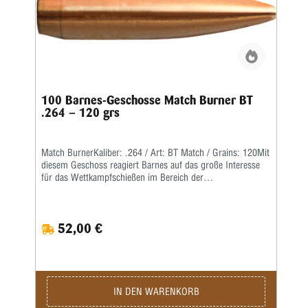
100 Barnes-Geschosse Match Burner BT
.264 – 120 grs
Match BurnerKaliber: .264 / Art: BT Match / Grains: 120Mit
diesem Geschoss reagiert Barnes auf das große Interesse
für das Wettkampfschießen im Bereich der
Hochleistungsgewehre.Match Burner sind preiswerte
Wettkampfgeschosse mit Bleikern, einer langgezogenen
Boattail-Form und einem hohen ballistischen Koeffizienten.
52,00 €
IN DEN WARENKORB