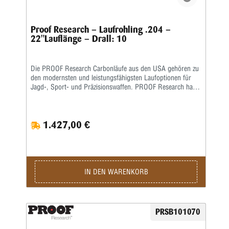
Proof Research – Laufrohling .204 –
22"Lauflänge – Drall: 10
Die PROOF Research Carbonläufe aus den USA gehören zu
den modernsten und leistungsfähigsten Laufoptionen für
Jagd-, Sport- und Präzisionswaffen. PROOF Research hat
sich international einen Namen gemacht, indem das
Unternehmen einen hochpräzise gefertigten Stahllaufkern
mit einer speziell entwickelten Carbonfaser-Ummantelung
1.427,00 €
kombiniert. Dadurch entsteht ein PROOF Research Carbon
Lauf, der geringes Gewicht, hohe Steifigkeit und
außergewöhnliche Präzision vereint. Der hier angebotene
PROOF Research Carbon Lauf ist im Diameter .204
ausgeführt, verfügt über eine Lauflänge von 22 Zoll sowie
einen Drall von 1:10". Diese technischen Eigenschaften
IN DEN WARENKORB
machen den Carbonlauf ideal für präzise Anwendungen und
sorgen für eine optimale Geschossstabilisierung. Damit
eignet sich dieser Lauf hervorragend für anspruchsvolle
Jäger und Sportschützen, die höchste Präzision bei
PRSB101070
gleichzeitig reduziertem Gewicht erwarten. Ein wesentlicher
Vorteil der PROOF Research Carbonläufe gegenüber