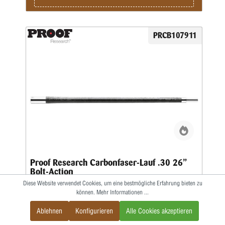
PRCB107911
Proof Research Carbonfaser-Lauf .30 26”
Bolt-Action
Diese Website verwendet Cookies, um eine bestmögliche Erfahrung bieten zu
können.
Mehr Informationen ...
Dralllänge: 1-8 / Finish: Carbon Fiber / Gewicht des Laufes:
3.3 lbs / Kontur: SenderoLänge: 26” / Patrone: .30
Ablehnen
Konfigurieren
Alle Cookies akzeptieren
(.308)Ihr Repetierlauf wird von Ihrem Büchsenmacher