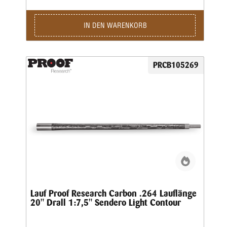
die Lieferung auch direkt an den Büchsenmacher Ihres
Vertrauens erfolgen. Sollten wir den Einbau des
Carbonlaufes für Sie übernehmen, stehen wir Ihnen gerne
IN DEN WARENKORB
zur Verfügung. Kontaktieren Sie uns hierzu per E-Mail unter
service@reimer-johannsen.de oder telefonisch unter +49 (0)
4321 2758.
PRCB105269
Lauf Proof Research Carbon .264 Lauflänge
20" Drall 1:7,5" Sendero Light Contour