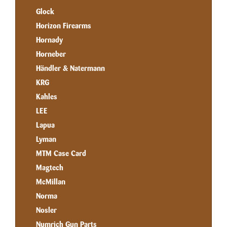
Glock
Horizon Firearms
Hornady
Horneber
Händler & Natermann
KRG
Kahles
LEE
Lapua
Lyman
MTM Case Card
Magtech
McMillan
Norma
Nosler
Numrich Gun Parts