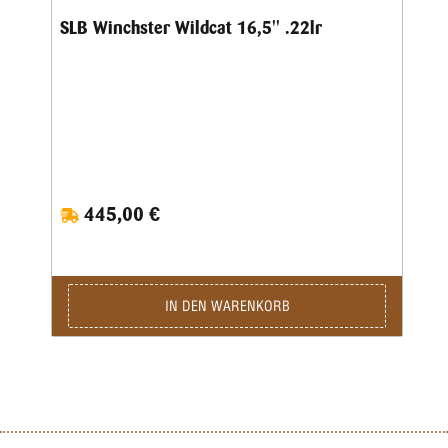
Munition. 100 Win. Hülsen .45 GAP – wirtschaftliche
SLB Winchster Wildcat 16,5'' .22lr
100er‑Packung hochwertiger Messinghülsen für
zuverlässiges, präzises Wiederladen im Kaliber .45 GAP.
445,00 €
IN DEN WARENKORB