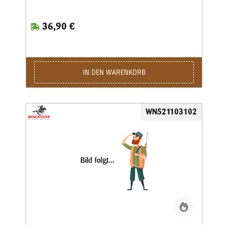
liefert hochwertige Messinghülsen, die durch
gleichbleibende Maßhaltigkeit, saubere Zündglocken und
36,90 €
robuste Wandstärken überzeugen — optimale
Voraussetzungen für reproduzierbare Laborierungen und
zuverlässige Patronenfunktion im Kaliber .45 GAP.
Produktdetails Produkt: 100 Win. Hülsen .45 GAP Kaliber:
.45 GAP (Glock Automatic Pistol) Menge: 100 Stück
Material: Qualitätsmessing, bei sachgemäßer Prüfung
IN DEN WARENKORB
wiederverwendbar Fertigung: enge Toleranzen, saubere
Innenbearbeitung, präzise Zündglocke Vorteile auf einen
Blick Wirtschaftliche 100er‑Packung für intensives
Wiederladen und Trainingsbetrieb Konstante Maßhaltigkeit
WN521103102
für reproduzierbare Schussergebnisse Robuste
Verarbeitung ermöglicht mehrere Ladezyklen bei richtiger
Kontrolle Kompatibel mit gängigen Matrizensätzen und
Wiederladewerkzeugen für .45 GAP Anwendung & Hinweise
Die 100 Win. Hülsen .45 GAP eignen sich besonders für
Vielwiederlader, Vereine und Schützen, die regelmäßig
nachladen. Vor jeder Wiederverwendung Hülsen auf Risse,
starke Dehnung oder Verformungen prüfen. Nur mit
geeigneten Matrizensätzen und Wiederlade‑Equipment
verwenden. Beachte beim Umgang mit Hülsen und
Munitionsteilen stets alle sicherheitstechnischen Vorgaben
und geltenden gesetzlichen Bestimmungen. (Diese
Beschreibung enthält keine Anleitung zum Laden von