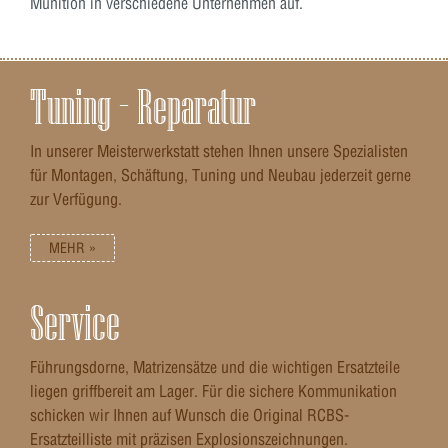
Munition in verschiedene Unternehmen auf.
Tuning – Reparatur
In unserer Meisterwerkstatt stehen Ihnen unsere Spezialisten
für Montagen, Schäftung, Tuning und Neubau jederzeit gerne
zur Verfügung.
MEHR »
Service
Führungsdorne, Matrizensätze und die wichtigen Ersatzteile
liegen griffbereit am Lager. Für die sichere Kommunikation
schicken wir Ihnen auf Wunsch die Original RCBS-
Ersatzteilliste mit präzisen Explosionszeichnungen.