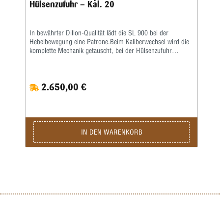
Hülsenzufuhr – Kal. 20
In bewährter Dillon-Qualität lädt die SL 900 bei der
Hebelbewegung eine Patrone.Beim Kaliberwechsel wird die
komplette Mechanik getauscht, bei der Hülsenzufuhr
lediglich die Kaliberplatte.Der Pulversensor (zusätzlich
ordern) sollte zwischengeschaltet werden.
2.650,00 €
IN DEN WARENKORB