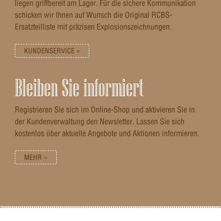
liegen griffbereit am Lager. Für die sichere Kommunikation
schicken wir Ihnen auf Wunsch die Original RCBS-
Ersatzteilliste mit präzisen Explosionszeichnungen.
KUNDENSERVICE »
Bleiben Sie informiert
Registrieren Sie sich im Online-Shop und aktivieren Sie in
der Kundenverwaltung den Newsletter. Lassen Sie sich
kostenlos über aktuelle Angebote und Aktionen informieren.
MEHR »