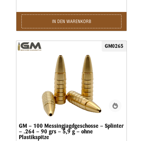
vorderen Teil durch vier kräftige Splitter, wobei der
Restbolzen immer einen sicheren Ausschuss liefert.Für den
Wiederlader liefern wir die Geschosse als Splinter Crown in
klassischer Form mit offener Hohlspitze sowie als Splinter
IN DEN WARENKORB
Tip mit zusätzlicher Polymerspitze.Die Kino-Geschosse
werden in preiswerter massiver Ausführung geliefert und
liegen von der Treffpunktlage ähnlich denen der
Jagdgeschosse.
GM0265
GM – 100 Messingjagdgeschosse – Splinter
– .264 – 90 grs – 5,9 g – ohne
Plastikspitze