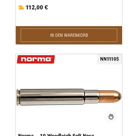
afrikanische Jagd und ist dies bis heute geblieben. Aufgrund
112,00 €
der schmalen Schulter der Patrone entschieden sich die
Designer, direkt hinter dem Rand einen Gürtel einzubauen.
Dementsprechend erhielt die Patrone ursprünglich den
eindrucksvollen Titel: „Holland & Hollands .375 Belted
Rimless Magnum Express“.Die .375 war für den Einsatz in
Magnum-Systemen konzipiert, aber da diese vor dem
IN DEN WARENKORB
Zweiten Weltkrieg selten waren, entfernten viele englische
Büchsenmacher Metall vor der unteren Verriegelungslasche,
um das Magazin von Mauser-Systemen in Standardlänge
ausreichend zu vergrößern. Da beide Optionen kostspielig
NN11105
waren, wurde die Hülse bald als Grundlage für eine Reihe
von Wildcat- und kommerziellen „Short Magnum“-Patronen
verwendet.Nach modernen Maßstäben könnte man die .375
H&H als .30-06 mit einem 9,5-mm-Geschoss betrachten,
was gar keine schlechte Bezeichnung ist. Mit spitzen
Geschossen hat die .375 eine ausreichend flache Flugbahn,
um auf die meisten Tierarten eingesetzt zu werden, obwohl
sie für alles außer den größten Hirschen und Bären in
Nordamerika unnötig stark ist. Sie ist auch in Skandinavien
sehr beliebt für die Elchjagd, aber das volle Potenzial dieser
großartigen Patrone kann man in Afrika mit seiner großen
Vielfalt an Antilopen und anderen Wildarten nutzen. Mit den
richtigen Geschossen kann die .375 auch für die Jagd auf
Büffel und Elefanten verwendet werden, was auch oft der