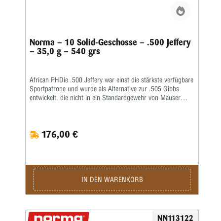
Patrone ist immer noch eine sehr vernünftige Wahl für die
Büffel- und Elefantenjagd – mit der richtigen Ladung und
den richtigen Geschossen.Kaliber: .458 Winchester
Magnum • Gewicht: 32,4 g • Grains: 500 • Ballistischer
Koeffizient: G1 0,269 • Schnittdichte: 0,34 • Anwendung:
Norma – 10 Solid-Geschosse – .500 Jeffery
Jagd
– 35,0 g – 540 grs
African PHDie .500 Jeffery war einst die stärkste verfügbare
Sportpatrone und wurde als Alternative zur .505 Gibbs
entwickelt, die nicht in ein Standardgewehr von Mauser
passte. Es handelt sich um eine reine afrikanische
Großwildpatrone und für einen ungeübten Schützen wird die
Handhabung eine Herausforderung sein. Moderne
176,00 €
Fortschritte bei Pulver und Geschossen ermöglichen das
Abfeuern sehr schwerer Geschosse mit hervorragender
Ballistik.Kaliber: .500 Jeffery • Gewicht: 35,0 g • Grains:
540 • Ballistischer Koeffizient: G1 0,239 • Schnittdichte: 0,3
• Anwendung: Jagd
IN DEN WARENKORB
NN113122