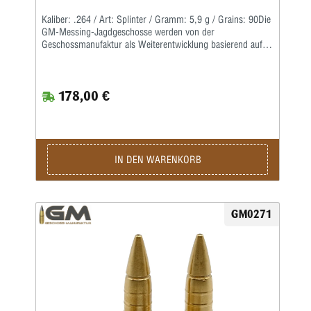
Kaliber: .264 / Art: Splinter / Gramm: 5,9 g / Grains: 90Die
GM-Messing-Jagdgeschosse werden von der
Geschossmanufaktur als Weiterentwicklung basierend auf
dem ehemaligen Lutz Möller-Geschoss in Deutschland
gefertigt.Durch die Führbandtechnik wird eine geringe
Laufreibung bei hoher Geschwindigkeit erreicht.Der Abrieb
178,00 €
im Lauf bleibt dabei durch die spezielle Messinglegierung
gering.Die Teilzerlegungs-Geschosse fragmentieren im
vorderen Teil durch vier kräftige Splitter, wobei der
Restbolzen immer einen sicheren Ausschuss liefert.Für den
Wiederlader liefern wir die Geschosse als Splinter Crown in
klassischer Form mit offener Hohlspitze sowie als Splinter
IN DEN WARENKORB
Tip mit zusätzlicher Polymerspitze.
GM0271