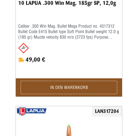
10 LAPUA .300 Win Mag. 185gr SP, 12,0g
Caliber .300 Win Mag. Bullet Mega Product no. 4317312
Bullet Code E415 Bullet type Soft Point Bullet weight 12.0 g
(185 gr) Muzzle velocity 830 m/s (2723 fps) Purpose
Hunting Twist rate 1-12'' BC G1 0.319
49,00 €
IN DEN WARENKORB
LAN317204