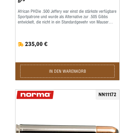
African PHDie .500 Jeffery war einst die stärkste verfügbare
Sportpatrone und wurde als Alternative zur .505 Gibbs
entwickelt, die nicht in ein Standardgewehr von Mauser
passte. Es handelt sich um eine reine afrikanische
Großwildpatrone und für einen ungeübten Schützen wird die
Handhabung eine Herausforderung sein. Moderne
235,00 €
Fortschritte bei Pulver und Geschossen ermöglichen das
Abfeuern sehr schwerer Geschosse mit hervorragender
Ballistik.Kaliber: .500 Jeffery • Gewicht: 36,9 g • Grains:
570 • Ballistischer Koeffizient: G1 0,368 • Schnittdichte:
0,313 • Anwendung: Jagd
IN DEN WARENKORB
NN11172