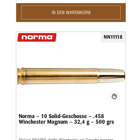
komprimierten Pulverladungen vermied, die einige der
Konkurrenzpatronen geplagt hatten.Kaliber: .458 Lott •
Gewicht: 32,4 g • Grains: 500 • Ballistischer Koeffizient: G1
IN DEN WARENKORB
0,269 • Schnittdichte: 0,34 • Anwendung: Jagd
NN11118
Norma – 10 Solid-Geschosse – .458
Winchester Magnum – 32,4 g – 500 grs