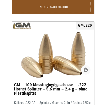
Jagd
Erwerbsnachweis !
IN DEN WARENKORB
GM0220
GM – 100 Messingjagdgeschosse – .222
Hornet Splinter – 5,6 mm – 2,4 g – ohne
Plastikspitze
Kaliber: .222 / Art: Splinter / Gramm: 2,4g / Grains: 37Die