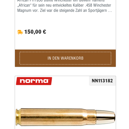
African PH1956 stellte Winchester ein Gewehr namens
„African“ für sein neu entwickeltes Kaliber .458 Winchester
Magnum vor. Ziel war die steigende Zahl an Sportjägern aus
den USA, die auf Safari nach Afrika gingen, um Großwild zu
jagen. Sie versuchten klugerweise, die Leistung des alten
und bewährten .450 Nitro Express zu duplizieren, indem sie
150,00 €
den Geschossdurchmesser von .458 Zoll beibehielten und
eine Mündungsgeschwindigkeit von denselben 2150 fps
anstrebten, die das .450 NE so erfolgreich gemacht hatten.
Die Konstrukteure bei Winchester nutzten jedoch die
Tatsache, dass ein Repetiergewehr einem viel höheren
Arbeitsdruck standhalten kann als ein Doppelgewehr. Die
IN DEN WARENKORB
Erfahrung hat gezeigt, dass es bei der Jagd auf die größten
Arten in Afrika wenig bringt, die Mündungsgeschwindigkeit
von Großkaliberpatronen deutlich über 2200 fps zu
erhöhen.Die Zeit zeigte jedoch, dass die Konstrukteure
NN113182
besser dran gewesen wären, wenn sie die Hülsenkapazität
etwas größer gestaltet hätten als die
Mündungsgeschwindigkeit vieler fabrikgeladener Patronen
im Kaliber .458 Win. Mag. lag nur knapp über 1900 fps.Mit
der richtigen Handladung kann die .458 jedoch durchaus
mit den alten .450 Nitro Express-Patronen mithalten. Da sie
mit jedem Repetiergewehr in Standardlänge hergestellt
werden kann, werden von vielen Gewehrherstellern
preiswerte Gewehre in .458 Win. Mag. hergestellt und die