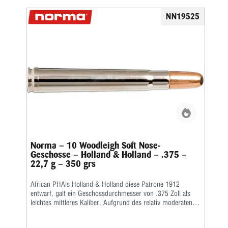
NN19525
Norma – 10 Woodleigh Soft Nose-
Geschosse – Holland & Holland – .375 –
22,7 g – 350 grs
African PHAls Holland & Holland diese Patrone 1912
entwarf, galt ein Geschossdurchmesser von .375 Zoll als
leichtes mittleres Kaliber. Aufgrund des relativ moderaten
Rückstoßes und des modernen Geschossdesigns wurde sie
jedoch bald zur beliebtesten Allroundpatrone für die