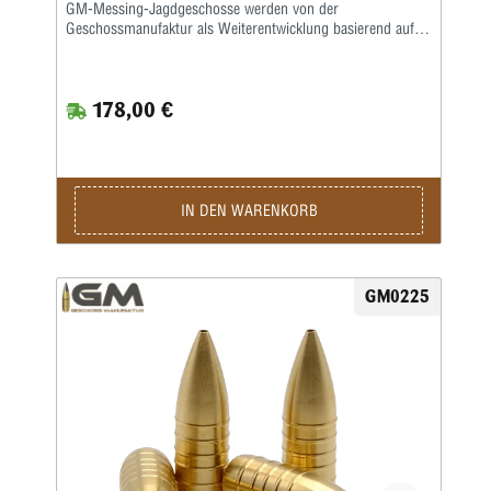
GM-Messing-Jagdgeschosse werden von der
Geschossmanufaktur als Weiterentwicklung basierend auf
dem ehemaligen Lutz Möller-Geschoss in Deutschland
gefertigt.Durch die Führbandtechnik wird eine geringe
Laufreibung bei hoher Geschwindigkeit erreicht.Der Abrieb
178,00 €
im Lauf bleibt dabei durch die spezielle Messinglegierung
gering.Die Teilzerlegungs-Geschosse fragmentieren im
vorderen Teil durch vier kräftige Splitter, wobei der
Restbolzen immer einen sicheren Ausschuss liefert.Für den
Wiederlader liefern wir die Geschosse als Splinter Crown in
klassischer Form mit offener Hohlspitze sowie als Splinter
IN DEN WARENKORB
Tip mit zusätzlicher Polymerspitze.Die Kino-Geschosse
werden in preiswerter massiver Ausführung geliefert und
liegen von der Treffpunktlage ähnlich denen der
Jagdgeschosse.
GM0225