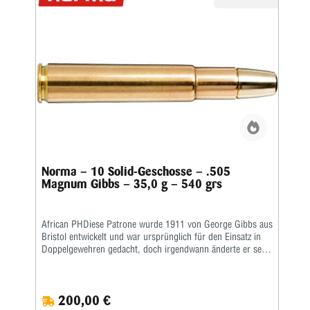
Norma – 10 Solid-Geschosse – .505
Magnum Gibbs – 35,0 g – 540 grs
African PHDiese Patrone wurde 1911 von George Gibbs aus
Bristol entwickelt und war ursprünglich für den Einsatz in
Doppelgewehren gedacht, doch irgendwann änderte er seine
Meinung und machte daraus eine randlose Patrone für den
Einsatz in Magazingewehren, für die es einen florierenden
Markt gab. Die .505 Gibbs ist eine hochspezialisierte
200,00 €
Patrone, die als Elefantenstopper für Jäger gedacht ist, die