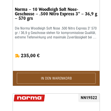
Norma – 10 Woodleigh Soft Nose-
Geschosse – .500 Nitro Express 3“ – 36,9 g
– 570 grs
Die Norma Woodleigh Soft Nose .500 Nitro Express 3" 570
gr / 36,9 g Geschosse stehen für kompromisslose Qualität,
extreme Tiefenwirkung und maximale Zuverlässigkeit bei der
Jagd auf Großwild und gefährliches Wild. Entwickelt für
professionelle Jäger und anspruchsvolle Großwildjäger
bieten diese hochwertigen Geschosse eine kontrollierte
235,00 €
Expansion und enorme Durchschlagskraft – selbst unter
extremsten Bedingungen. Das bewährte Woodleigh Soft
Nose Geschoss wurde speziell für klassische
Großwildkaliber wie die .500 Nitro Express 3" entwickelt.
Die robuste Konstruktion mit schwerem Bleikern und
verstärktem Mantel sorgt für eine kontrollierte Deformation
IN DEN WARENKORB
und außergewöhnliche Tiefenwirkung. Beim Auftreffen pilzt
das Geschoss zuverlässig auf und erzeugt eine enorme
Energieabgabe, während gleichzeitig eine hohe
Restgewichtsbeständigkeit und sichere Penetration
NN19522
gewährleistet werden. Die legendäre .500 Nitro Express
zählt seit Jahrzehnten zu den leistungsstärksten und
traditionsreichsten Großwildkalibern weltweit. Besonders bei