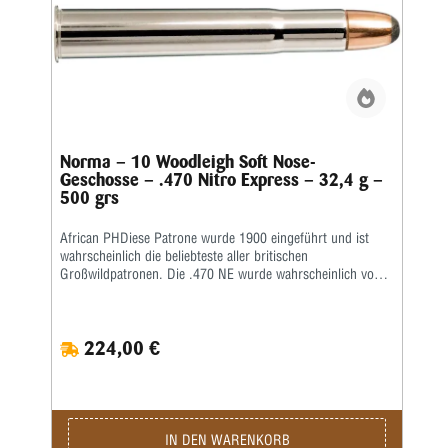
Norma – 10 Woodleigh Soft Nose-
Geschosse – .470 Nitro Express – 32,4 g –
500 grs
African PHDiese Patrone wurde 1900 eingeführt und ist
wahrscheinlich die beliebteste aller britischen
Großwildpatronen. Die .470 NE wurde wahrscheinlich von
der Waffenfirma Joseph Lang entwickelt. Im Gegensatz zu
den meisten seiner zeitgenössischen Waffenhersteller
entschied er sich, sie nicht zu einer proprietären Patrone zu
224,00 €
machen. Dementsprechend wurden Gewehre für die .470
NE von fast allen berühmten britischen Herstellern
gebaut.Die .470 NE hat eine hohe Tötungskraft für alles
afrikanische Wild. Sie hat den Ruf, eine bessere
Durchschlagskraft zu haben als die entsprechenden
Patronen, die das Kaliber .450 ersetzen sollten, das 1907
IN DEN WARENKORB