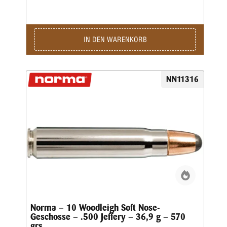
für diesen Zweck ein Magazingewehr bevorzugen. Sie ist
eine der alten englischen Großkaliberpatronen, deren Ruf
weit über ihren tatsächlichen Einsatz hinausgeht. Sie wurde
durch Ernest Hemingway in seiner Kurzgeschichte „Das
kurze glückliche Leben des Francis Macomber“ berühmt,
IN DEN WARENKORB
und auch der berühmte John A. Hunter bevorzugte eine
.505 für die Elefantenjagd.Tatsächlich wurde das erste
Gewehr dieses Kalibers 1914 von der Firma Gibbs
fertiggestellt, und der Erste Weltkrieg verzögerte die
NN11316
Produktion weiterer Gewehre bis 1919. Dementsprechend
erreichte sie die afrikanischen Wildgebiete erst ganz am
Ende der professionellen Elefantenjagd und wurde nie weit
verbreitet.Es ist nicht nur genauso leistungsstark wie sein
Cousin mit Rand, das .500 Nitro Express, sondern übertrifft
es sogar. In der europäischen Nomenklatur würde es 12,8 x
80 heißen. Ein 525-Grain-Geschoss mit 2300 fps erzeugt
einen enormen Rückstoß und Gewehre müssen
zwangsläufig schwer sein, um diesen auf ein erträgliches
Maß zu reduzieren.Kaliber: .505 Magnum Gibbs • Gewicht:
35,0 g • Grains: 540 • Ballistischer Koeffizient: G1 0,242 •
Schnittdichte: 0,302 • Anwendung: Jagd
Norma – 10 Woodleigh Soft Nose-
Geschosse – .500 Jeffery – 36,9 g – 570
grs