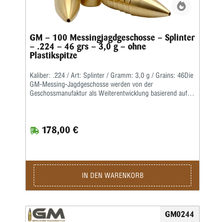
GM – 100 Messingjagdgeschosse – Splinter
– .224 – 46 grs – 3,0 g – ohne
Plastikspitze
Kaliber: .224 / Art: Splinter / Gramm: 3,0 g / Grains: 46Die
GM-Messing-Jagdgeschosse werden von der
Geschossmanufaktur als Weiterentwicklung basierend auf
dem ehemaligen Lutz Möller-Geschoss in Deutschland
gefertigt.Durch die Führbandtechnik wird eine geringe
Laufreibung bei hoher Geschwindigkeit erreicht.Der Abrieb
178,00 €
im Lauf bleibt dabei durch die spezielle Messinglegierung
gering.Die Teilzerlegungs-Geschosse fragmentieren im
vorderen Teil durch vier kräftige Splitter, wobei der
Restbolzen immer einen sicheren Ausschuss liefert.Für den
Wiederlader liefern wir die Geschosse als Splinter Crown in
klassischer Form mit offener Hohlspitze sowie als Splinter
IN DEN WARENKORB
Tip mit zusätzlicher Polymerspitze.Die Kino-Geschosse
werden in preiswerter massiver Ausführung geliefert und
liegen von der Treffpunktlage ähnlich denen der
Jagdgeschosse.
GM0244