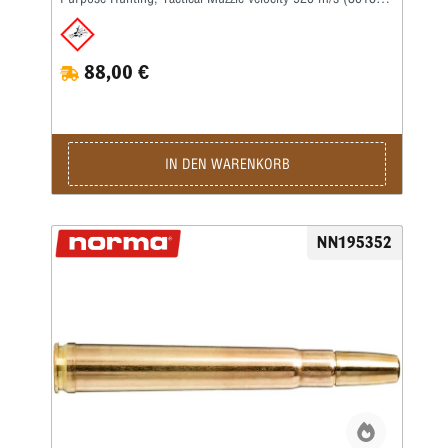
fps) Twist rate 1-10'' BC G1 0.373 BC G7 – Bullet type
Lead-free copper
88,00 €
IN DEN WARENKORB
NN195352