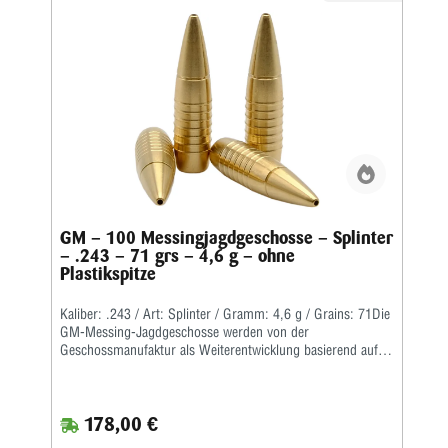
GM – 100 Messingjagdgeschosse – Splinter
– .243 – 71 grs – 4,6 g – ohne
Plastikspitze
Kaliber: .243 / Art: Splinter / Gramm: 4,6 g / Grains: 71Die
GM-Messing-Jagdgeschosse werden von der
Geschossmanufaktur als Weiterentwicklung basierend auf
dem ehemaligen Lutz Möller-Geschoss in Deutschland
gefertigt.Durch die Führbandtechnik wird eine geringe
Laufreibung bei hoher Geschwindigkeit erreicht.Der Abrieb
178,00 €
im Lauf bleibt dabei durch die spezielle Messinglegierung
gering.Die Teilzerlegungs-Geschosse fragmentieren im