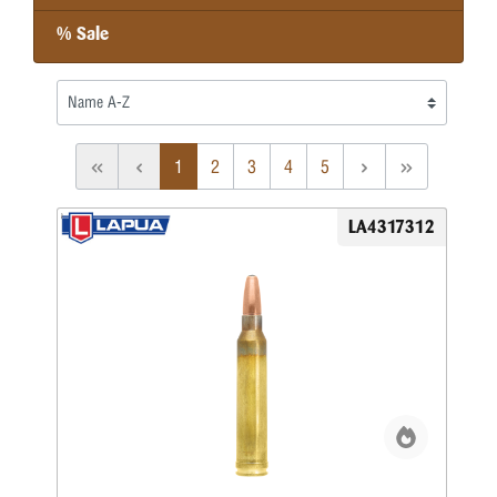
% Sale
1
2
3
4
5
LA4317312