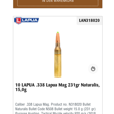
IN DEN WARENKORB
LAN318020
10 LAPUA .338 Lapua Mag 231gr Naturalis,
15,0g
Caliber .338 Lapua Mag. Product no. N318020 Bullet
Naturalis Bullet Code N508 Bullet weight 15.0 g (231 gr)
Purpose Hunting, Tactical Muzzle velocity 920 m/s (3018