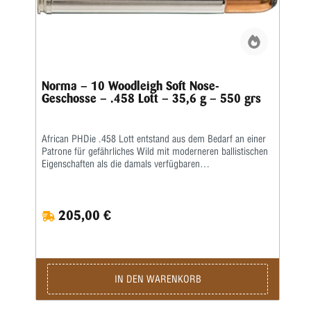
Norma – 10 Woodleigh Soft Nose-
Geschosse – .458 Lott – 35,6 g – 550 grs
African PHDie .458 Lott entstand aus dem Bedarf an einer
Patrone für gefährliches Wild mit moderneren ballistischen
Eigenschaften als die damals verfügbaren
Alternativpatronen. Ein 500-g-Geschoss mit der
erforderlichen Geschwindigkeit und Energie für die Jagd auf
gefährliches Wild in Afrika abzufeuern, ist keine leichte
205,00 €
Aufgabe, wenn man innerhalb der sicheren Druckgrenzen
bleiben muss. Die .458 Lott erreichte dies, indem sie die
Hülse verlängerte und so auch Probleme mit zu
komprimierten Pulverladungen vermied, die einige der
Konkurrenzpatronen geplagt hatten.Kaliber: .458 Lott •
Gewicht: 35,6 g • Grains: 550 • Ballistischer Koeffizient: G1
IN DEN WARENKORB
0,34 • Schnittdichte: 0,375 • Anwendung: Jagd