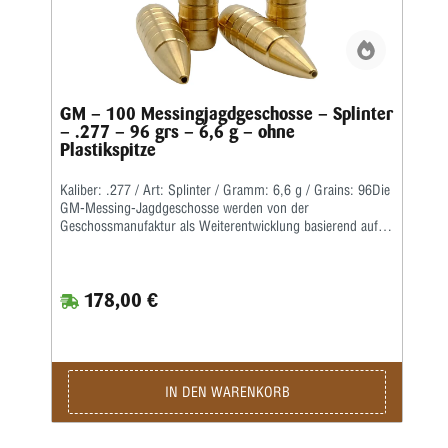
GM – 100 Messingjagdgeschosse – Splinter
– .277 – 96 grs – 6,6 g – ohne
Plastikspitze
Kaliber: .277 / Art: Splinter / Gramm: 6,6 g / Grains: 96Die
GM-Messing-Jagdgeschosse werden von der
Geschossmanufaktur als Weiterentwicklung basierend auf
dem ehemaligen Lutz Möller-Geschoss in Deutschland
gefertigt.Durch die Führbandtechnik wird eine geringe
Laufreibung bei hoher Geschwindigkeit erreicht.Der Abrieb
178,00 €
im Lauf bleibt dabei durch die spezielle Messinglegierung
gering.Die Teilzerlegungs-Geschosse fragmentieren im
vorderen Teil durch vier kräftige Splitter, wobei der
Restbolzen immer einen sicheren Ausschuss liefert.
IN DEN WARENKORB