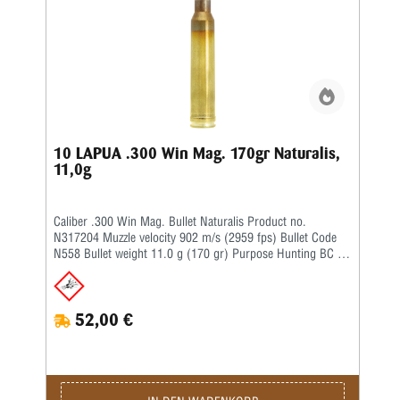
10 LAPUA .300 Win Mag. 170gr Naturalis,
11,0g
Caliber .300 Win Mag. Bullet Naturalis Product no.
N317204 Muzzle velocity 902 m/s (2959 fps) Bullet Code
N558 Bullet weight 11.0 g (170 gr) Purpose Hunting BC G1
0.354 BC G7 0.177 Twist rate 1-11'' Bullet type Lead-free
copper
52,00 €