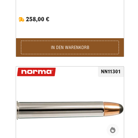
Doppelbüchsen gedacht, aber irgendwann änderte er seine
Meinung und verwandelte sie in eine randlose Patrone für
die Verwendung in Magazinbüchsen, für die es einen
258,00 €
florierenden Markt gab. Die .505 Gibbs ist eine
hochspezialisierte Patrone, die als Elefantenstopper für
Jäger gedacht ist, die für diesen Zweck ein Magazingewehr
bevorzugen. Sie ist eine der alten englischen
Großkaliberpatronen, deren Ruf weit über ihre eigentliche
Verwendung hinausgeht. Berühmt wurde sie durch Ernest
IN DEN WARENKORB
Hemingway in seiner Kurzgeschichte „The Short Happy Life
of Francis Macomber“ und auch der berühmte John A.
Hunter bevorzugte eine .505 für die
Elefantenjagd.Tatsächlich wurde das erste Gewehr dieses
NN11301
Kalibers 1914 von der Firma Gibbs fertiggestellt, und der
Erste Weltkrieg verzögerte die Produktion weiterer Gewehre
bis 1919. Dementsprechend erreichte es die afrikanischen
Wildgebiete ganz am Ende der professionellen Elefantenjagd
und wurde nie weit verbreitet.Es ist nicht nur ebenbürtig,
sondern übertrifft die Leistung seines Cousins ​​​​mit Rand,
dem .500 Nitro Express. In der europäischen Nomenklatur
würde es 12,8x80 heißen. Eine 525-Grain-Kugel, die mit
2300 fps angetrieben wird, gibt einen gewaltigen Rückstoß
und Gewehre müssen notwendigerweise schwer sein, um
dies auf ein erträgliches Maß zu reduzieren.