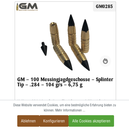
GM0285
GM – 100 Messingjagdgeschosse – Splinter
Tip – .284 – 104 grs – 6,75 g
Kaliber: .284 / Art: Splinter Tip / Gramm: 6,75 g / Grains:
Diese Website verwendet Cookies, um eine bestmögliche Erfahrung bieten zu
104Die GM-Messing-Jagdgeschosse werden von der
können.
Mehr Informationen ...
Geschossmanufaktur als Weiterentwicklung basierend auf
dem ehemaligen Lutz Möller-Geschoss in Deutschland
Ablehnen
Konfigurieren
Alle Cookies akzeptieren
gefertigt.Durch die Führbandtechnik wird eine geringe
Laufreibung bei hoher Geschwindigkeit erreicht.Der Abrieb