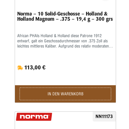
Norma – 10 Solid-Geschosse – Holland &
Holland Magnum – .375 – 19,4 g – 300 grs
African PHAls Holland & Holland diese Patrone 1912
entwarf, galt ein Geschossdurchmesser von .375 Zoll als
leichtes mittleres Kaliber. Aufgrund des relativ moderaten
Rückstoßes und des modernen Geschossdesigns wurde sie
jedoch bald zur beliebtesten Allroundpatrone für die
afrikanische Jagd und ist dies bis heute geblieben. Aufgrund
113,00 €
der schmalen Schulter der Patrone entschieden sich die
Designer, direkt hinter dem Rand einen Gürtel einzubauen.
Dementsprechend erhielt die Patrone ursprünglich den
eindrucksvollen Titel: „Holland & Hollands .375 Belted
Rimless Magnum Express“.Die .375 war für den Einsatz in
Magnum-Systemen konzipiert, aber da diese vor dem
IN DEN WARENKORB
Zweiten Weltkrieg selten waren, entfernten viele englische
Büchsenmacher Metall vor der unteren Verriegelungslasche,
um das Magazin von Mauser-Systemen in Standardlänge
ausreichend zu vergrößern. Da beide Optionen kostspielig
NN11173
waren, wurde die Hülse bald als Grundlage für eine Reihe
von Wildcat- und kommerziellen „Short Magnum“-Patronen