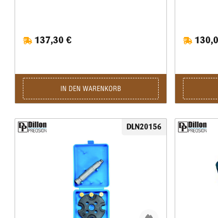
137,30 €
130,0
IN DEN WARENKORB
DLN20156