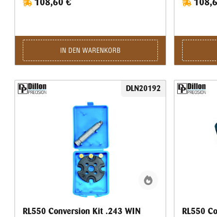
108,60 €
108,6
IN DEN WARENKORB
DLN20192
RL550 Conversion Kit .243 WIN
RL550 Co