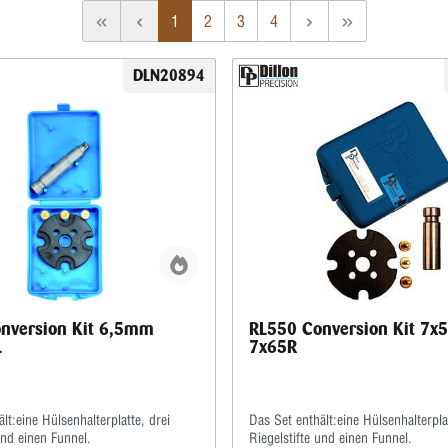
1
2
3
4
DLN20894
nversion Kit 6,5mm
RL550 Conversion Kit 7x
L
7x65R
lt:eine Hülsenhalterplatte, drei
Das Set enthält:eine Hülsenhalterplat
und einen Funnel.
Riegelstifte und einen Funnel.