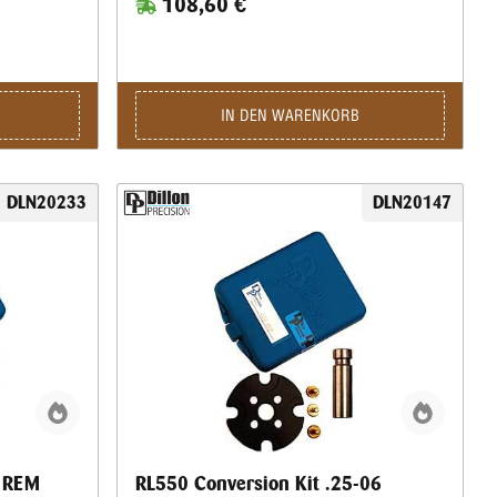
108,60 €
IN DEN WARENKORB
DLN20233
DLN20147
5 REM
RL550 Conversion Kit .25-06