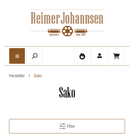
Hersteller
Sako
Sako
Filter