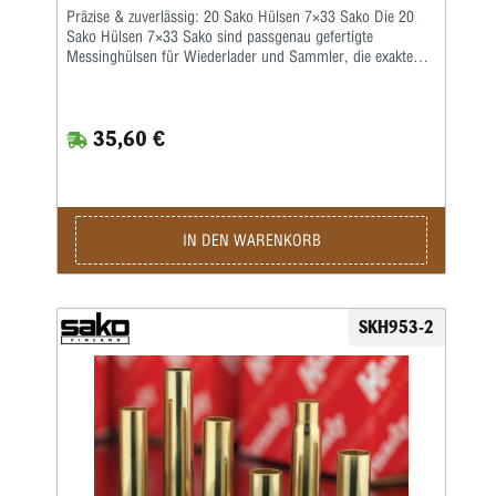
Präzise & zuverlässig: 20 Sako Hülsen 7×33 Sako Die 20
Sako Hülsen 7×33 Sako sind passgenau gefertigte
Messinghülsen für Wiederlader und Sammler, die exakte
Maßhaltigkeit und konstante Qualität erwarten. Hergestellt
nach hohen Sako‑Standards bieten diese Hülsen
gleichmäßige Wandstärken, saubere Zündglocken und enge
35,60 €
Toleranzen – ideale Voraussetzungen für reproduzierbare
Laborierungen und eine verlässliche Patronenfunktion im
Kaliber 7×33 Sako. Produktmerkmale Hersteller: Sako
Kaliber: 7×33 Sako Packungsgröße: 20 Hülsen Material:
Qualitätsmessing, bei sachgemäßer Prüfung
wiederverwendbar Fertigung: präzise Toleranzen, saubere
IN DEN WARENKORB
Innenbearbeitung, gleichmäßige Wandstärke Vorteile Hohe
Maßhaltigkeit für konstante Schussergebnisse Robuste
Ausführung ermöglicht mehrere Ladezyklen Saubere
Zündglocke für zuverlässige Hütchensetzung und Zündung
SKH953-2
Kompakte 20er‑Packung – ideal für Tests,
Restaurationsprojekte und gezielte Laborierungen
Anwendung & Hinweise Die 20 Sako Hülsen 7×33 Sako
eignen sich für präzise Nachladungen, Restaurationsarbeiten
und Sammlerprojekte im entsprechenden Kaliber. Prüfe
Hülsen vor jedem Wiederverwenden auf Risse, Dehnung
oder Verformungen. Verwende nur passende Matrizensätze
und geeignetes Wiederlade‑Equipment. Beachte beim
Umgang mit Hülsen und Munitionsteilen stets die geltenden