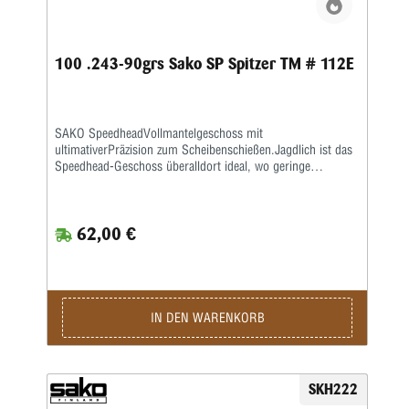
100 .243-90grs Sako SP Spitzer TM # 112E
SAKO SpeedheadVollmantelgeschoss mit
ultimativerPräzision zum Scheibenschießen.Jagdlich ist das
Speedhead-Geschoss überalldort ideal, wo geringe
Deformation und keineGewebezerstörung gefragt ist.SAKO
CutheadVollmantelgeschoss für Wettkampf und Training.
Sehrbliebt zum Wiederladen. Durch den Scharfrand werden
62,00 €
saubere exakteTrefferbilder erzeugt.SAKO
HammerheadTeilmantelgeschoss (Verbundkern) für alle
gängigen Kaliber.Sehr gutes Geschoss für alle heimischen
Schalenwildarten mit geringsterWildbretzerstörung. Über 98
% Geschossrestgewicht.SAKO
SuperhammerheadTeilmantelgeschoss (Verbundkern) für
IN DEN WARENKORB
alle gängigen Kaliber.Im Vergleich zum
Hammerheadgeschoss härterer Aufbau durchstärkeren
Mantel. Ultra präzise mit bestem ballistischen Koeffizienten
fürweite Schüsse. Ideal für alle heimischen
SKH222
Schalenwildarten, Elch und Antilopen.Über 98 %