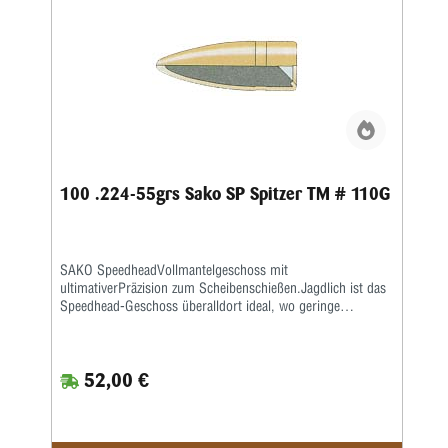
100 .224-55grs Sako SP Spitzer TM # 110G
SAKO SpeedheadVollmantelgeschoss mit
ultimativerPräzision zum Scheibenschießen.Jagdlich ist das
Speedhead-Geschoss überalldort ideal, wo geringe
Deformation und keineGewebezerstörung gefragt ist.SAKO
CutheadVollmantelgeschoss für Wettkampf und Training.
Sehrbliebt zum Wiederladen. Durch den Scharfrand werden
52,00 €
saubere exakteTrefferbilder erzeugt.SAKO
HammerheadTeilmantelgeschoss (Verbundkern) für alle
gängigen Kaliber.Sehr gutes Geschoss für alle heimischen
Schalenwildarten mit geringsterWildbretzerstörung. Über 98