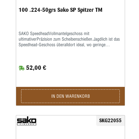
100 .224-50grs Sako SP Spitzer TM
SAKO SpeedheadVollmantelgeschoss mit
ultimativerPräzision zum Scheibenschießen.Jagdlich ist das
Speedhead-Geschoss überalldort ideal, wo geringe
Deformation und keineGewebezerstörung gefragt ist.SAKO
CutheadVollmantelgeschoss für Wettkampf und Training.
Sehrbliebt zum Wiederladen. Durch den Scharfrand werden
52,00 €
saubere exakteTrefferbilder erzeugt.SAKO
HammerheadTeilmantelgeschoss (Verbundkern) für alle
gängigen Kaliber.Sehr gutes Geschoss für alle heimischen
Schalenwildarten mit geringsterWildbretzerstörung. Über 98
% Geschossrestgewicht.SAKO
SuperhammerheadTeilmantelgeschoss (Verbundkern) für
IN DEN WARENKORB
alle gängigen Kaliber.Im Vergleich zum
Hammerheadgeschoss härterer Aufbau durchstärkeren
Mantel. Ultra präzise mit bestem ballistischen Koeffizienten
fürweite Schüsse. Ideal für alle heimischen
SKG22055
Schalenwildarten, Elch und Antilopen.Über 98 %
Geschossrestgewicht.