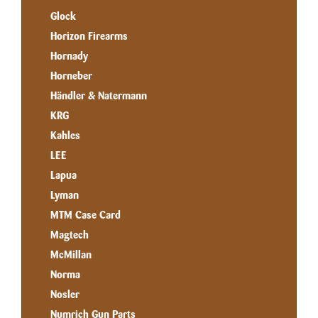
Glock
Horizon Firearms
Hornady
Horneber
Händler & Natermann
KRG
Kahles
LEE
Lapua
Lyman
MTM Case Card
Magtech
McMillan
Norma
Nosler
Numrich Gun Parts