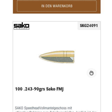
% Geschossrestgewicht.SAKO
SuperhammerheadTeilmantelgeschoss (Verbundkern) für
IN DEN WARENKORB
alle gängigen Kaliber.Im Vergleich zum
Hammerheadgeschoss härterer Aufbau durchstärkeren
Mantel. Ultra präzise mit bestem ballistischen Koeffizienten
fürweite Schüsse. Ideal für alle heimischen
SKG24091
Schalenwildarten, Elch und Antilopen.Über 98 %
Geschossrestgewicht.
100 .243-90grs Sako FMJ
SAKO SpeedheadVollmantelgeschoss mit