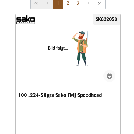
1
2
3
SKG22050
100 .224-50grs Sako FMJ Speedhead