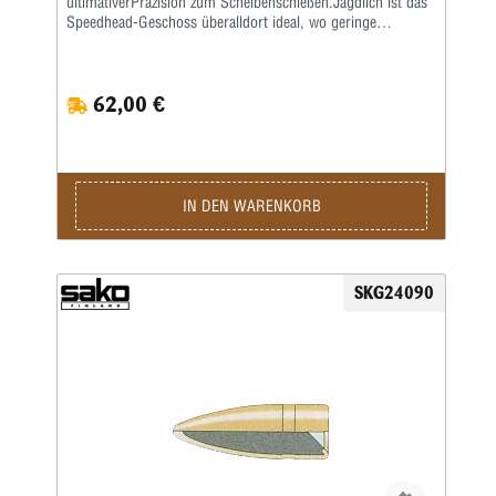
ultimativerPräzision zum Scheibenschießen.Jagdlich ist das
Speedhead-Geschoss überalldort ideal, wo geringe
Deformation und keineGewebezerstörung gefragt ist.SAKO
CutheadVollmantelgeschoss für Wettkampf und Training.
Sehrbliebt zum Wiederladen. Durch den Scharfrand werden
62,00 €
saubere exakteTrefferbilder erzeugt.SAKO
HammerheadTeilmantelgeschoss (Verbundkern) für alle
gängigen Kaliber.Sehr gutes Geschoss für alle heimischen
Schalenwildarten mit geringsterWildbretzerstörung. Über 98
% Geschossrestgewicht.SAKO
SuperhammerheadTeilmantelgeschoss (Verbundkern) für
IN DEN WARENKORB
alle gängigen Kaliber.Im Vergleich zum
Hammerheadgeschoss härterer Aufbau durchstärkeren
Mantel. Ultra präzise mit bestem ballistischen Koeffizienten
fürweite Schüsse. Ideal für alle heimischen
SKG24090
Schalenwildarten, Elch und Antilopen.Über 98 %
Geschossrestgewicht.