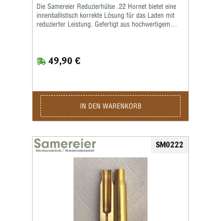
Die Samereier Reduzierhülse .22 Hornet bietet eine
innenballistisch korrekte Lösung für das Laden mit
reduzierter Leistung. Gefertigt aus hochwertigem
Messingvollmaterial und auf präzisen
Werkzeugmaschinen produziert, erfüllt diese
Reduzierhülse höchste Ansprüche an Maßhaltigkeit
49,90 €
und Qualität. Ein entscheidender Vorteil der
Samereier Reduzierhülse .22 Hornet ist der deutlich
verringerte Pulverraum. Dieser ist speziell auf
reduzierte Ladungen abgestimmt und sorgt für ein
gleichmäßiges Abbrandverhalten des Pulvers.
Dadurch werden konstante Schussleistungen und eine
IN DEN WARENKORB
saubere Verbrennung unterstützt. Auch
unterschiedliche Laborierungen lassen sich mit der
Samereier Reduzierhülse .22 Hornet zuverlässig
realisieren. Die Fertigung erfolgt nach CIP-
SM0222
Maximalmaß, wodurch die Hülse für Patronenlager
mit größerem Halsmaß geeignet ist. Wichtig ist dabei,
den Hülsenhals nicht zu überdehnen. Für eine lange
Lebensdauer sollte die Samereier Reduzierhülse .22
Hornet zudem nicht überladen werden, da es sonst zu
Verformungen des massiven Hülsenkörpers kommen
kann. Für die optimale Nutzung empfiehlt sich
folgendes Vorgehen: Nach mehreren Schusszyklen
(ca. fünf Schüsse) sollte der Hülsenhals mit einer