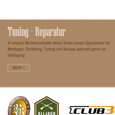
Tuning – Reparatur
In unserer Meisterwerkstatt stehen Ihnen unsere Spezialisten für
Montagen, Schäftung, Tuning und Neubau jederzeit gerne zur
Verfügung.
MEHR »