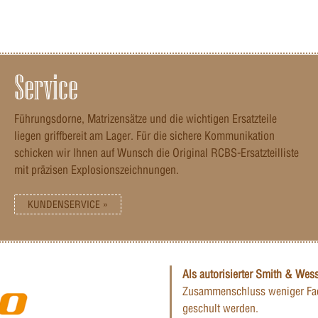
Service
Führungsdorne, Matrizensätze und die wichtigen Ersatzteile
liegen griffbereit am Lager. Für die sichere Kommunikation
schicken wir Ihnen auf Wunsch die Original RCBS-Ersatzteilliste
mit präzisen Explosionszeichnungen.
KUNDENSERVICE »
Als autorisierter Smith & Wes
Zusammenschluss weniger Fac
geschult werden.