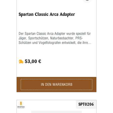
Spartan Classic Arca Adapter
Der Spartan Classic Arca Adapter wurde speziell für
Jäger, Sportschützen, Naturbeobachter, PRS-
Schützen und Vogelfotografen entwickelt, die ihre
Ausrüstung schnell, präzise und sicher an ARCA-
kompatiblen Montagesystemen befestigen möchten.
Egal ob auf der Jagd, im Long-Range-Schießen, bei
53,00 €
der Tierbeobachtung oder beim Fotografieren mit
schweren Teleobjektiven – dieser Adapter sorgt für
maximale Vielseitigkeit bei minimalem Aufwand. Er
lässt sich direkt auf alle gängigen ARCA-Rails (auch
bekannt als Arca-Swiss oder 1,5" Dovetail)
aufschieben und sicher fixieren – ganz ohne
IN DEN WARENKORB
Umbauten oder Spezialwerkzeug. Damit eignet sich
der Adapter perfekt für moderne PRS-Chassis-
Systeme, Carbon-Stative, Kameraplatten oder
Fotozubehör mit ARCA-Schnittstelle. Das integrierte
SPT0206
Spartan-Magnetsystem erlaubt die schnelle und
spielfreie Verbindung mit sämtlichem kompatiblen