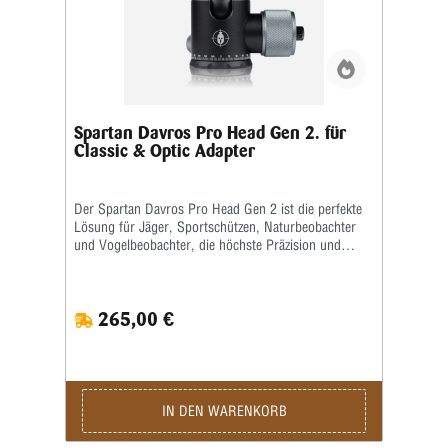
Spartan Davros Pro Head Gen 2. für
Classic & Optic Adapter
Der Spartan Davros Pro Head Gen 2 ist die perfekte
Lösung für Jäger, Sportschützen, Naturbeobachter
und Vogelbeobachter, die höchste Präzision und
Flexibilität erwarten. Mit diesem Adapter verwandeln
Sie Ihr Stativ in eine stabile Plattform, die sowohl für
Ferngläser und Spektive als auch für Waffen geeignet
265,00 €
ist. So lassen sich Schüsse, Beobachtungen und
Einschätzungen von Wild oder Vögeln zuverlässig
realisieren. Gefertigt aus robustem Aluminium mit
leichten Carbon-Komponenten, kombiniert der
Spartan Davros Pro Head Gen 2 Stabilität mit
minimalem Gewicht. Damit passt er problemlos in
IN DEN WARENKORB
jede Ausrüstungstasche und ist sofort einsatzbereit –
egal ob bei der Jagd, auf dem Schießstand oder bei