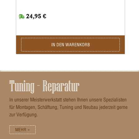
24,95 €
IN DEN WARENKORB
Tuning – Reparatur
In unserer Meisterwerkstatt stehen Ihnen unsere Spezialisten
für Montagen, Schäftung, Tuning und Neubau jederzeit gerne
zur Verfügung.
MEHR »