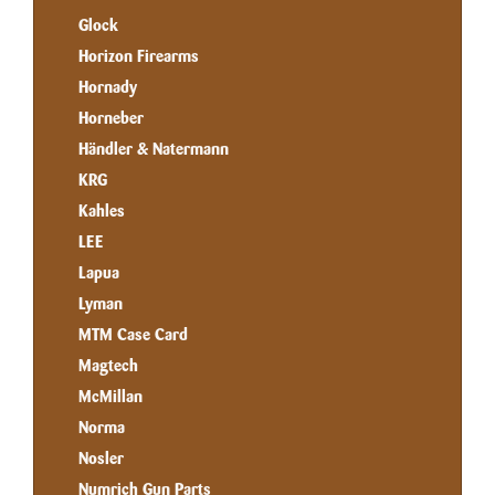
Glock
Horizon Firearms
Hornady
Horneber
Händler & Natermann
KRG
Kahles
LEE
Lapua
Lyman
MTM Case Card
Magtech
McMillan
Norma
Nosler
Numrich Gun Parts