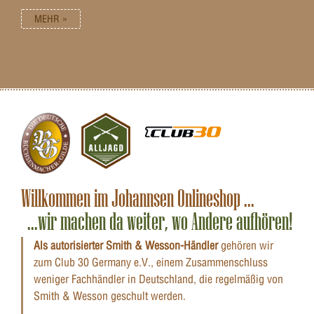
sowohl digital als auch physisch erhältlich. Bei
MEHR »
Zahlung mittels Kreditkarte oder Sofortüberweisung
ist der Gutschein zudem unmittelbar freigeschaltet
und einsatzbereit. Damit eignet er sich auch ideal als
kurzfristiges oder Spontangeschenk für den
passionierten Sportschützen, Jäger oder Wiederlader.
In physischer Form erhalten Sie den
Geschenkgutschein als ausgedrucktes Dokument
mittels Postversand. Damit eignet er sich besonders
gut zum direkten Verschenken mittels persönlicher
Übergabe. Ebenfalls sind unsere Gutscheine damit
besonders gut als dekorative und zudem zweckmäßige
Preise bei Wettkämpfen oder auch im Rahmen von
Ehrungen und Verleihungen geeignet.
Willkommen im Johannsen Onlineshop ...
...wir machen da weiter, wo Andere aufhören!
Als autorisierter Smith & Wesson-Händler
gehören wir
zum Club 30 Germany e.V., einem Zusammenschluss
weniger Fachhändler in Deutschland, die regelmäßig von
Smith & Wesson geschult werden.