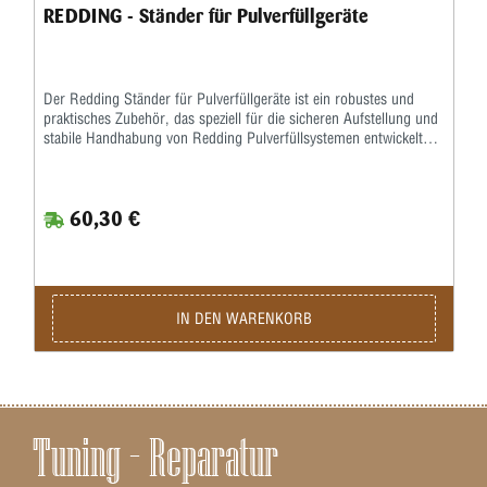
REDDING - Ständer für Pulverfüllgeräte
Der Redding Ständer für Pulverfüllgeräte ist ein robustes und
praktisches Zubehör, das speziell für die sicheren Aufstellung und
stabile Handhabung von Redding Pulverfüllsystemen entwickelt
wurde. Mit diesem Ständer lässt sich das Pulverfüllgerät sicher
fixieren, was präzises Arbeiten und eine komfortable Bedienung
unterstützt. Der Ständer für Pulverfüllgeräte überzeugt durch
60,30 €
hochwertige Verarbeitung und stabile Konstruktion. Er bietet eine
feste Auflagefläche, minimiert unerwünschtes Kippen oder
Verrutschen und sorgt für optimale Arbeitssicherheit bei
Wiederladevorgängen. Das Gerät bleibt sicher positioniert, selbst
bei intensiver Nutzung oder beim Dosieren größerer
Pulvermengen. Dank universeller Passform ist der Redding
IN DEN WARENKORB
Ständer kompatibel mit allen gängigen Redding Pulverfüllgeräten.
Dadurch lässt sich der Ständer flexibel in bestehenden Aufbauten
einsetzen, ohne die Stabilität oder Ergonomie zu beeinträchtigen.
Mit dem Redding Ständer für Pulverfüllgeräte erhalten Anwender
ein hochwertiges, langlebiges Zubehörteil, das Komfort, Stabilität
und Präzision beim Wiederladen deutlich verbessert.
Tuning – Reparatur