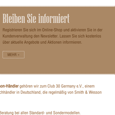
Bleiben Sie informiert
Registrieren Sie sich im Online-Shop und aktivieren Sie in der
Kundenverwaltung den Newsletter. Lassen Sie sich kostenlos
über aktuelle Angebote und Aktionen informieren.
MEHR »
son-Händler
gehören wir zum Club 30 Germany e.V., einem
hhändler in Deutschland, die regelmäßig von Smith & Wesson
Beratung bei allen Standard- und Sondermodellen.