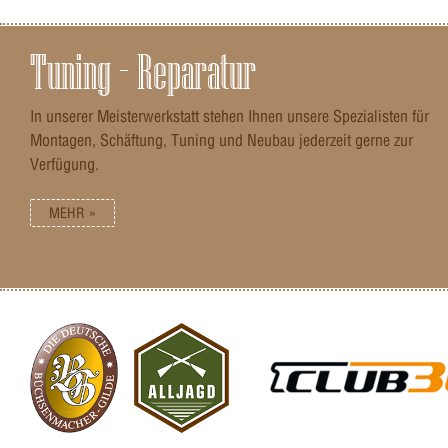
Tuning – Reparatur
In unserer Meisterwerkstatt stehen Ihnen unsere Spezialisten für
Montagen, Schäftung, Tuning und Neubau jederzeit gerne zur
Verfügung.
MEHR »