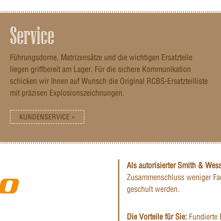
Service
Führungsdorne, Matrizensätze und die wichtigen Ersatzteile
liegen griffbereit am Lager. Für die sichere Kommunikation
schicken wir Ihnen auf Wunsch die Original RCBS-Ersatzteilliste
mit präzisen Explosionszeichnungen.
KUNDENSERVICE »
Als autorisierter Smith & Wes
Zusammenschluss weniger Fac
geschult werden.
Die Vorteile für Sie:
Fundierte 