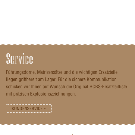
Service
Führungsdorne, Matrizensätze und die wichtigen Ersatzteile
liegen griffbereit am Lager. Für die sichere Kommunikation
schicken wir Ihnen auf Wunsch die Original RCBS-Ersatzteilliste
mit präzisen Explosionszeichnungen.
KUNDENSERVICE »