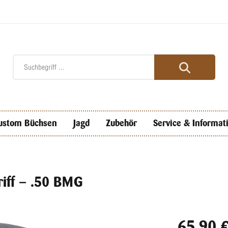
ustom Büchsen
Jagd
Zubehör
Service & Informat
iff – .50 BMG
65,90 