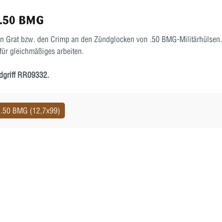
 .50 BMG
den Grat bzw. den Crimp an den Zündglocken von .50 BMG-Militärhülsen.
 für gleichmäßiges arbeiten.
dgriff RR09332.
.50 BMG (12,7x99)