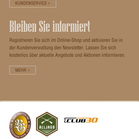
KUNDENSERVICE »
Bleiben Sie informiert
Registrieren Sie sich im Online-Shop und aktivieren Sie in
der Kundenverwaltung den Newsletter. Lassen Sie sich
kostenlos über aktuelle Angebote und Aktionen informieren.
MEHR »