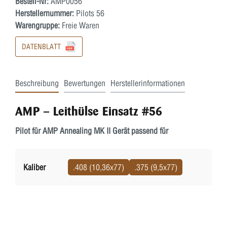
Bestell-Nr:
AMP0056
Herstellernummer:
Pilots 56
Warengruppe:
Freie Waren
DATENBLATT
Beschreibung
Bewertungen
Herstellerinformationen
AMP – Leithülse Einsatz #56
Pilot für AMP Annealing MK II Gerät passend für
Kaliber
.408 (10,36x77)
.375 (9,5x77)