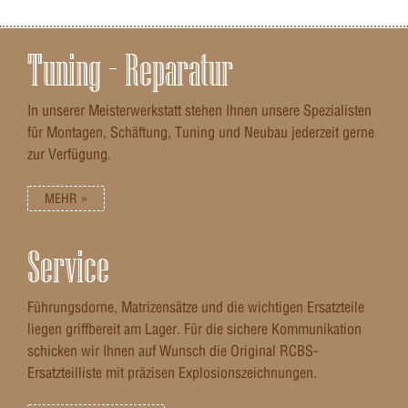
Tuning – Reparatur
In unserer Meisterwerkstatt stehen Ihnen unsere Spezialisten
für Montagen, Schäftung, Tuning und Neubau jederzeit gerne
zur Verfügung.
MEHR »
Service
Führungsdorne, Matrizensätze und die wichtigen Ersatzteile
liegen griffbereit am Lager. Für die sichere Kommunikation
schicken wir Ihnen auf Wunsch die Original RCBS-
Ersatzteilliste mit präzisen Explosionszeichnungen.