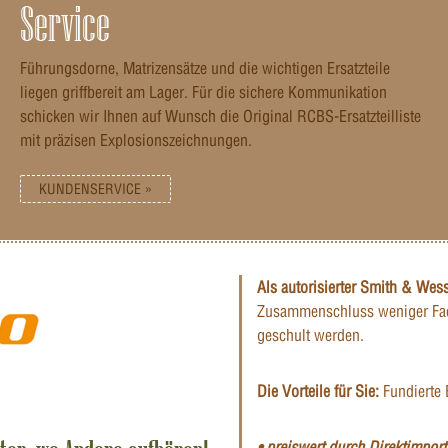
Service
Führungsdorne, Matrizensätze und die wichtigen Ersatzteile
liegen griffbereit am Lager. Für die sichere Kommunikation
schicken wir Ihnen auf Wunsch die Original RCBS-Ersatzteilliste
mit präzisen Explosionszeichnungen.
KUNDENSERVICE »
Als autorisierter Smith & Wes
Zusammenschluss weniger Fac
geschult werden.
Die Vorteile für Sie:
Fundierte 
• preiswert durch Direktimporte