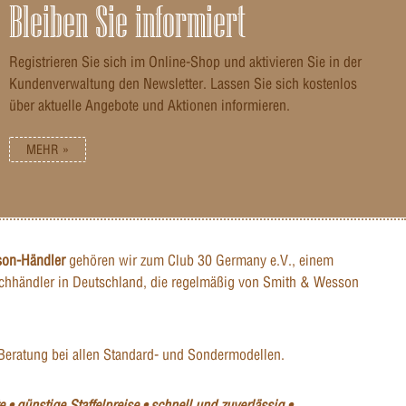
Bleiben Sie informiert
Registrieren Sie sich im Online-Shop und aktivieren Sie in der
Kundenverwaltung den Newsletter. Lassen Sie sich kostenlos
über aktuelle Angebote und Aktionen informieren.
MEHR »
son-Händler
gehören wir zum Club 30 Germany e.V., einem
hhändler in Deutschland, die regelmäßig von Smith & Wesson
Beratung bei allen Standard- und Sondermodellen.
 • günstige Staffelpreise • schnell und zuverlässig •