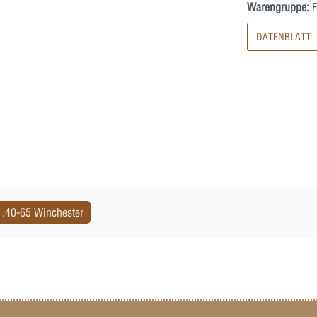
Warengruppe:
F
DATENBLATT
.40-65 Winchester